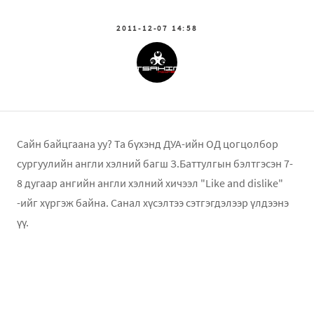
2011-12-07 14:58
Сайн байцгаана уу? Та бүхэнд ДУА-ийн ОД цогцолбор
сургуулийн англи хэлний багш З.Баттулгын бэлтгэсэн 7-
8 дугаар ангийн англи хэлний хичээл "Like and dislike"
-ийг хүргэж байна. Санал хүсэлтээ сэтгэгдэлээр үлдээнэ
үү.