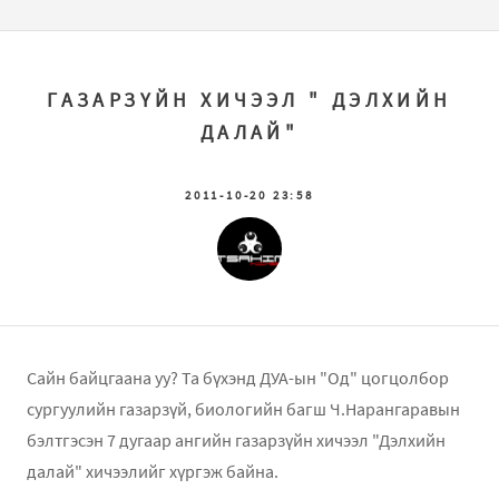
ГАЗАРЗҮЙН ХИЧЭЭЛ " ДЭЛХИЙН
ДАЛАЙ"
2011-10-20 23:58
Сайн байцгаана уу? Та бүхэнд ДУА-ын "Од" цогцолбор
сургуулийн газарзүй, биологийн багш Ч.Нарангаравын
бэлтгэсэн 7 дугаар ангийн газарзүйн хичээл "Дэлхийн
далай" хичээлийг хүргэж байна.