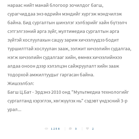
нараас нийт манай блогоор зочилдог багш,
сурагчиддаа энэ өдрийн мэндийг хүргэж мэндчилэж
байна. Бид сургалтын шинэлэг хэлбэрийг хайн бүтээлч
сэтгэлгээний арга зүйг, мултимедиа сургалтын арга
зүйтэй хослуулахын сацуу зарим хичээлүүдээ бодит
туршилттай хослуулан зааж, ээлжит хичээлийн судалгаа,
нэгж хичээлийн судалгааг хийн, өмнөх хичээлийнхээ
алдаа оноон дээр хэлэлцэн сайжруулалт хийн зааж
тодорхой амжилтуудыг гаргасан байна.
Жишээлбэл:
Багш Ц.Бат - Эрдэнэ 2010 онд "Мультмедиа технологийг
сургалтанд хэрэглэх, хөгжүүлэх нь" сэдэвт үндэсний 3-р
урал...
1258
3
2