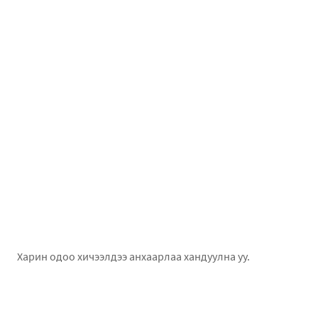
Харин одоо хичээлдээ анхаарлаа хандуулна уу.