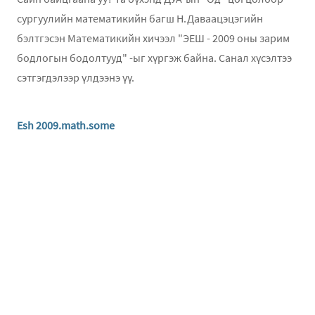
сургуулийн математикийн багш Н.Даваацэцэгийн
бэлтгэсэн Математикийн хичээл "ЭЕШ - 2009 оны зарим
бодлогын бодолтууд" -ыг хүргэж байна. Санал хүсэлтээ
сэтгэгдэлээр үлдээнэ үү.
Esh 2009.math.some