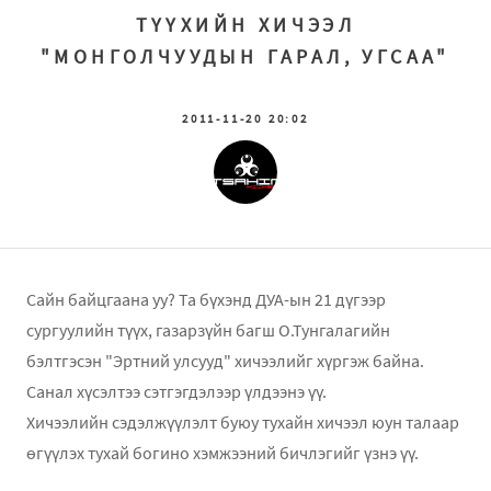
ТҮҮХИЙН ХИЧЭЭЛ
"МОНГОЛЧУУДЫН ГАРАЛ, УГСАА"
2011-11-20 20:02
Сайн байцгаана уу? Та бүхэнд ДУА-ын 21 дүгээр
сургуулийн түүх, газарзүйн багш О.Тунгалагийн
бэлтгэсэн "Эртний улсууд" хичээлийг хүргэж байна.
Санал хүсэлтээ сэтгэгдэлээр үлдээнэ үү.
Хичээлийн сэдэлжүүлэлт буюу тухайн хичээл юун талаар
өгүүлэх тухай богино хэмжээний бичлэгийг үзнэ үү.