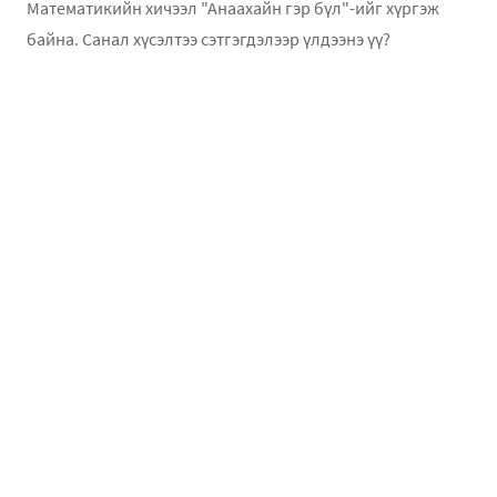
Математикийн хичээл "Анаахайн гэр бүл"-ийг хүргэж
байна. Санал хүсэлтээ сэтгэгдэлээр үлдээнэ үү?