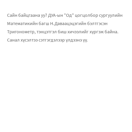
Сайн байцгаана уу? ДУА-ын "Од" цогцолбор сургуулийн
Математикийн багш Н.Даваацэцэгийн бэлтгэсэн
Тригонометр, тэнцэтгэл биш хичээлийг хүргэж байна.
Санал хүсэлтээ сэтгэгдэлээр үлдээнэ үү.