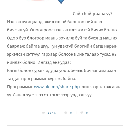
Сайн байцгаана уу?
Нэлээн хугацаанд ажил ихтэй блогтоо нийтлэл
бичсэнгүй. Өнөөлрөөс нэлээн идэвхитэй бичих болно.
Өдөр бүр блогоор маань зочилж буй та бүхэнд маш их
баярлаж байгаа шүү. Тун удахгүй блогийн багш нарын
эрхэлсэн сэтгүүл гархаар болсонв Энэ талаар тусад нь
нийлэх болно. Ингээд энэ удаа:
Багш болон сурагчиддаа youtube-ээс бичлэг амархан
татдаг программыг хүргэж байна.
Программыг
www.file.mn/share.php
линкээр татаж авна
уу. Санал хүсэлтээ сэтгэгдэлээр үлдээнэ үү....
1045
0
0