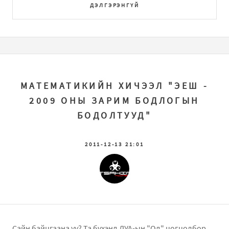
ДЭЛГЭРЭНГҮЙ
МАТЕМАТИКИЙН ХИЧЭЭЛ "ЭЕШ -
2009 ОНЫ ЗАРИМ БОДЛОГЫН
БОДОЛТУУД"
2011-12-13 21:01
Сайн байцгаана уу? Та бүхэнд ДУА-ын "Од" цогцолбор