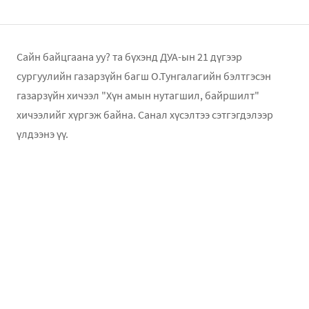
Сайн байцгаана уу? та бүхэнд ДУА-ын 21 дүгээр
сургуулийн газарзүйн багш О.Тунгалагийн бэлтгэсэн
газарзүйн хичээл "Хүн амын нутагшил, байршилт"
хичээлийг хүргэж байна. Санал хүсэлтээ сэтгэгдэлээр
үлдээнэ үү.