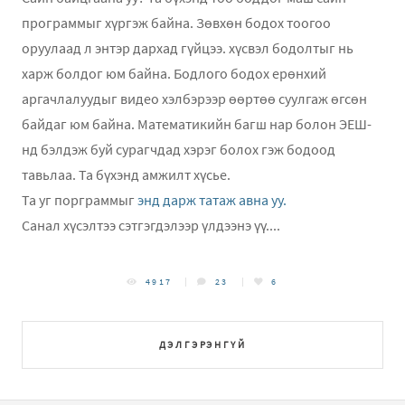
программыг хүргэж байна. Зөвхөн бодох тоогоо
оруулаад л энтэр дархад гүйцээ. хүсвэл бодолтыг нь
харж болдог юм байна. Бодлого бодох ерөнхий
аргачлалуудыг видео хэлбэрээр өөртөө суулгаж өгсөн
байдаг юм байна. Математикийн багш нар болон ЭЕШ-
нд бэлдэж буй сурагчдад хэрэг болох гэж бодоод
тавьлаа. Та бүхэнд амжилт хүсье.
Та уг порграммыг
энд дарж татаж авна уу.
Санал хүсэлтээ сэтгэгдэлээр үлдээнэ үү....
4917
23
6
ДЭЛГЭРЭНГҮЙ