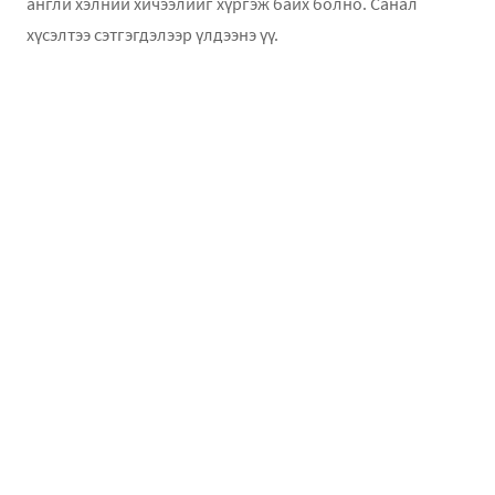
англи хэлний хичээлийг хүргэж байх болно. Санал
хүсэлтээ сэтгэгдэлээр үлдээнэ үү.