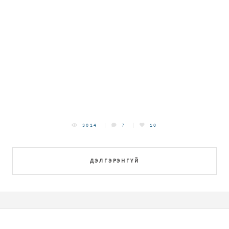
3014
7
10
ДЭЛГЭРЭНГҮЙ