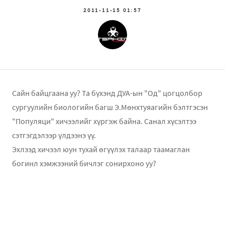
2011-11-15 01:57
Сайн байцгаана уу? Та бүхэнд ДУА-ын "Од" цогцолбор
сургуулийн биологийн багш Э.Мөнхтуяагийн бэлтгэсэн
"Популяци" хичээлийг хүргэж байна. Санал хүсэлтээ
сэтгэгдэлээр үлдээнэ үү.
Эхлээд хичээл юун тухай өгүүлэх талаар таамаглан
богинл хэмжээний бичлэг сонирхоно уу?