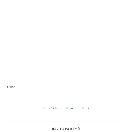
div>
3045
4
9
ДЭЛГЭРЭНГҮЙ