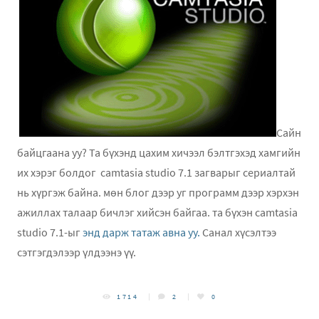
Сайн
байцгаана уу? Та бүхэнд цахим хичээл бэлтгэхэд хамгийн
их хэрэг болдог camtasia studio 7.1 загварыг сериалтай
нь хүргэж байна. мөн блог дээр уг программ дээр хэрхэн
ажиллах талаар бичлэг хийсэн байгаа. та бүхэн camtasia
studio 7.1-ыг
энд дарж татаж авна уу.
Санал хүсэлтээ
сэтгэгдэлээр үлдээнэ үү.
1714
2
0