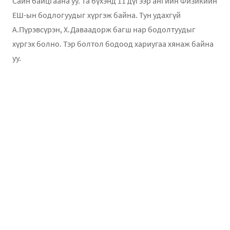
Сайн байцгаана уу. Та бүхэнд 11 дүгээр ангийн Физикийн
ЕШ-ын бодлогуудыг хүргэж байна. Тун удахгүй
А.Пүрэвсүрэн, Х.Даваадорж багш нар бодолтуудыг
хүргэх болно. Тэр болтол бодоод хариугаа хянаж байна
уу.