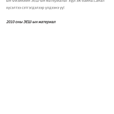
ын Физикийн ЭЕШ-ын материалыг хүргэж байна.Санал
хүсэлтээ сэтгэгдэлээр үлдээнэ үү!
2010 оны ЭЕШ-ын материал