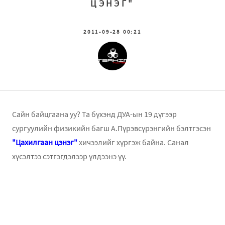
ЦЭНЭГ"
2011-09-28 00:21
Сайн байцгаана уу? Та бүхэнд ДУА-ын 19 дүгээр
сургуулийн физикийн багш А.Пүрэвсүрэнгийн бэлтгэсэн
"Цахилгаан цэнэг"
хичээлийг хүргэж байна. Санал
хүсэлтээ сэтгэгдэлээр үлдээнэ үү.