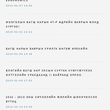
ERGONOMICS
2013-02-07
18:52
МОНГОЛЫН БАГШ НАРЫН 47-Р ӨДРИЙН БАЯРЫН МЭНД
ХҮРГЭЕ!
2013-02-01
12:21
БАГШ НАРЫН БАЯРЫН УРИЛГА ИНГЭЖ ИРЭХИЙН.
2013-01-30
13:19
БЛОГИЙН БАГШ НАР УЛСЫН СУРГАН ХҮМҮҮЖҮҮЛЭХ
ИЛТГЭЛИЙН УРАЛДААНД II БАЙРАНД ОРЛОО.
2013-01-09
17:52
2012 - 2013 ОНЫ ХИЧЭЭЛИЙН ЖИЛИЙН ШИНЭЧИЛСЭН
БҮТЭЦ
2012-12-13
23:00