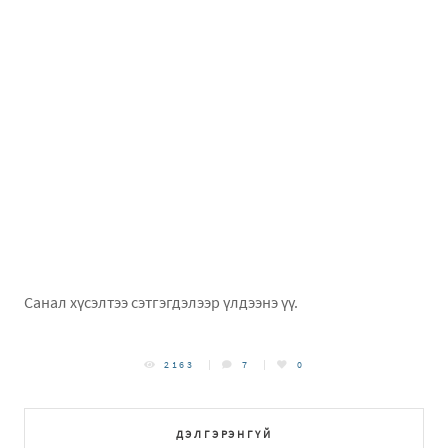
Санал хүсэлтээ сэтгэгдэлээр үлдээнэ үү.
2163
7
0
ДЭЛГЭРЭНГҮЙ