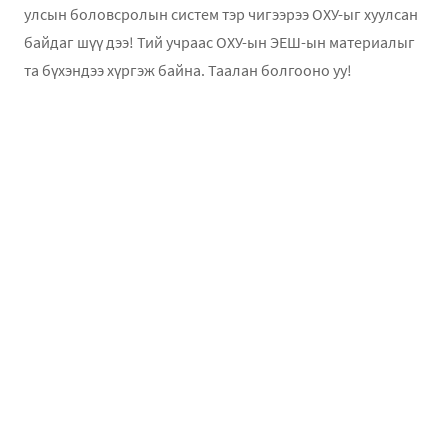
улсын боловсролын систем тэр чигээрээ ОХУ-ыг хуулсан
байдаг шүү дээ! Тий учраас ОХУ-ын ЭЕШ-ын материалыг
та бүхэндээ хүргэж байна. Таалан болгооно уу!