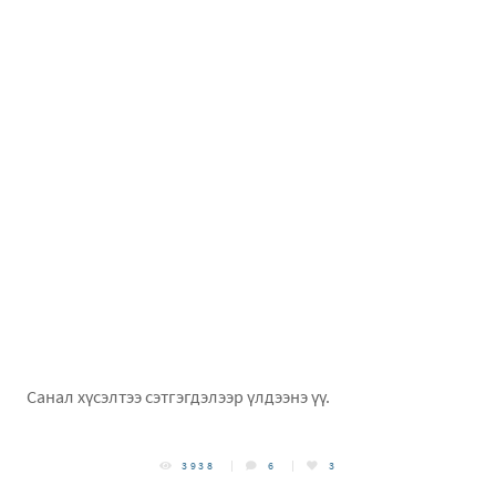
Санал хүсэлтээ сэтгэгдэлээр үлдээнэ үү.
3938
6
3