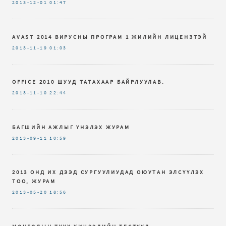
2013-12-01
01:47
AVAST 2014 ВИРУСНЫ ПРОГРАМ 1 ЖИЛИЙН ЛИЦЕНЗТЭЙ
2013-11-19
01:03
OFFICE 2010 ШУУД ТАТАХААР БАЙРЛУУЛАВ.
2013-11-10
22:44
БАГШИЙН АЖЛЫГ ҮНЭЛЭХ ЖУРАМ
2013-09-11
10:59
2013 ОНД ИХ ДЭЭД СУРГУУЛИУДАД ОЮУТАН ЭЛСҮҮЛЭХ
ТОО, ЖУРАМ
2013-05-20
18:56