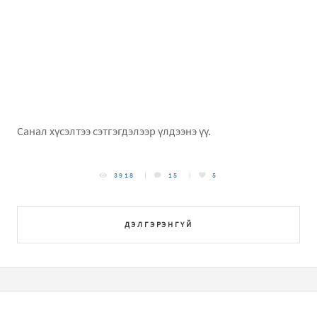
Санал хүсэлтээ сэтгэгдэлээр үлдээнэ үү.
3918
15
5
ДЭЛГЭРЭНГҮЙ