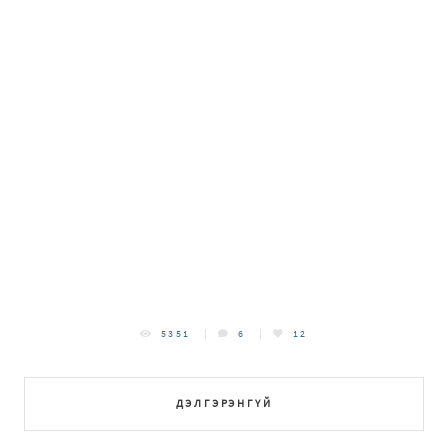
5351
6
12
ДЭЛГЭРЭНГҮЙ