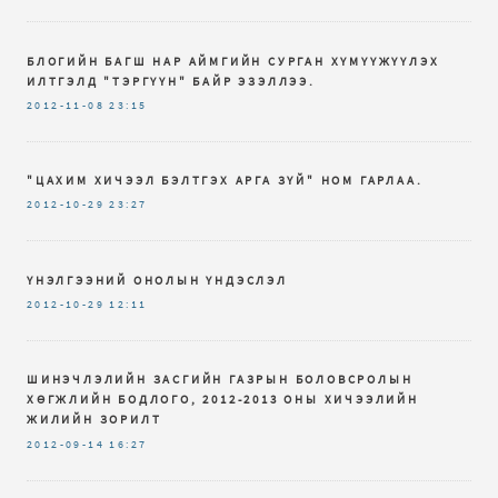
БЛОГИЙН БАГШ НАР АЙМГИЙН СУРГАН ХҮМҮҮЖҮҮЛЭХ
ИЛТГЭЛД "ТЭРГҮҮН" БАЙР ЭЗЭЛЛЭЭ.
2012-11-08
23:15
"ЦАХИМ ХИЧЭЭЛ БЭЛТГЭХ АРГА ЗҮЙ" НОМ ГАРЛАА.
2012-10-29
23:27
ҮНЭЛГЭЭНИЙ ОНОЛЫН ҮНДЭСЛЭЛ
2012-10-29
12:11
ШИНЭЧЛЭЛИЙН ЗАСГИЙН ГАЗРЫН БОЛОВСРОЛЫН
ХӨГЖЛИЙН БОДЛОГО, 2012-2013 ОНЫ ХИЧЭЭЛИЙН
ЖИЛИЙН ЗОРИЛТ
2012-09-14
16:27