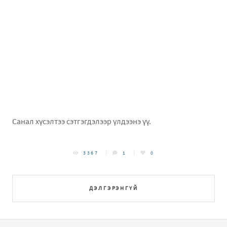
Санал хүсэлтээ сэтгэгдэлээр үлдээнэ үү.
3367
1
0
ДЭЛГЭРЭНГҮЙ