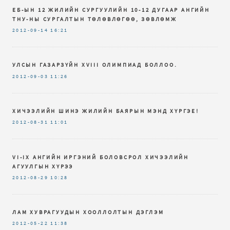
ЕБ-ЫН 12 ЖИЛИЙН СУРГУУЛИЙН 10-12 ДУГААР АНГИЙН
ТНУ-НЫ СУРГАЛТЫН ТӨЛӨВЛӨГӨӨ, ЗӨВЛӨМЖ
2012-09-14
16:21
УЛСЫН ГАЗАРЗҮЙН XVIII ОЛИМПИАД БОЛЛОО.
2012-09-03
11:26
ХИЧЭЭЛИЙН ШИНЭ ЖИЛИЙН БАЯРЫН МЭНД ХҮРГЭЕ!
2012-08-31
11:01
VI-IX AНГИЙН ИРГЭНИЙ БОЛОВСРОЛ ХИЧЭЭЛИЙН
АГУУЛГЫН ХҮРЭЭ
2012-08-29
10:28
ЛАМ ХУВРАГУУДЫН ХООЛЛОЛТЫН ДЭГЛЭМ
2012-05-22
11:38