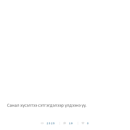
Санал хүсэлтээ сэтгэгдэлээр үлдээнэ үү.
2325
19
0