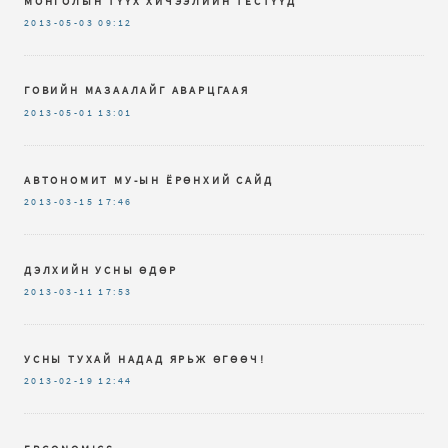
МОНГОЛЫН ТҮҮХ ХИЧЭЭЛИЙН ТЕСТҮҮД
2013-05-03
09:12
ГОВИЙН МАЗААЛАЙГ АВАРЦГААЯ
2013-05-01
13:01
АВТОНОМИТ МУ-ЫН ЁРӨНХИЙ САЙД
2013-03-15
17:46
ДЭЛХИЙН УСНЫ ӨДӨР
2013-03-11
17:53
УСНЫ ТУХАЙ НАДАД ЯРЬЖ ӨГӨӨЧ!
2013-02-19
12:44