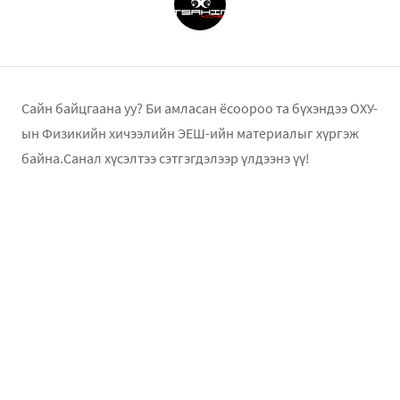
Сайн байцгаана уу? Би амласан ёсоороо та бүхэндээ ОХУ-
ын Физикийн хичээлийн ЭЕШ-ийн материалыг хүргэж
байна.Санал хүсэлтээ сэтгэгдэлээр үлдээнэ үү!