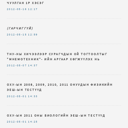
ЧУУЛГАН 1Р ХЭСЭГ
2012-05-16
12:17
(ГАРЧИГГҮЙ)
2012-05-15
12:59
ТНУ-НЫ ХИЧЭЭЛЭЭР СУРАГЧДЫН ОЙ ТОГТООЛТЫГ
"МНЕМОТЕХНИК"- ИЙН АРГААР ХӨГЖҮҮЛЭХ НЬ
2012-05-07
14:37
ОХУ-ЫН 2008, 2009, 2010, 2011 ОНУУДЫН ФИЗИКИЙН
ЭЕШ-ЫН ТЕСТҮҮД
2012-05-01
14:33
ОХУ-ЫН 2011 ОНЫ БИОЛОГИЙН ЭЕШ-ЫН ТЕСТҮҮД
2012-05-01
14:25