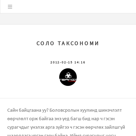
Цэс
СОЛО ТАКСОНОМИ
2012-02-15 14:16
Сайн байцгаана уу? Боловсролын хуулинд шинэчлэлт
өөрчлөлт орж байгаа энэ үед багш бид нар ч гэсэн
сурагчдыг үнэлэх арга зүйгээ ч гэсэн өөрчлөх зайлшгүй
шаардлага урган гарч байна. Иймд сурагчдыг цогц