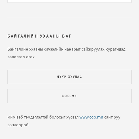
гажилтын тө...
бичлэгт
Нямжав Жаваа (зочин):
Сайн
Далайн усны татралт, түрэлтийн талаар
бичлэгт
Зочин:
arai2
БАЙГАЛИЙН УХААНЫ БАГ
Далайн татралт түрэлт
бичлэгт
Зочин:
яаж үзэх вэ юу
Байгалийн Ухааны хичээлийн чанарыг сайжруулах, сурагчдад
ч харагдахгүй байна
зөвөлгөө өгөх
Газарзүйн хичээл "Газарзүйн зургийн тусгаг,
НҮҮР ХУУДАС
гажилтын тө...
бичлэгт
Зочин:
Bi hicheelee hiih gsn
yma tgd ta nda gajiltiin tuhai tailbar oruuld ogooch
COO.MN
ЕШ-ФИЗИК 2009 В2 хувилбар хариутайгаа
бичлэгт
Хүслэн (зочин):
Hiij uzej
Ийм вэб тэмдэглэлтэй болохыг хүсвэл
www.coo.mn
сайт руу
зочлоорой.
Нар хиртэлт гэж юу юм бол?
бичлэгт
Зочин:
Llllllll