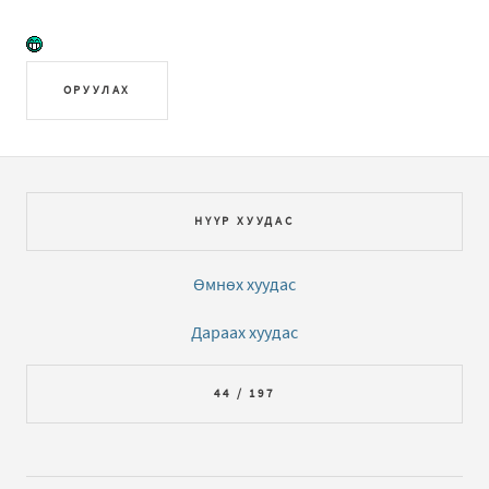
ОРУУЛАХ
НҮҮР ХУУДАС
Өмнөх хуудас
Дараах хуудас
44 / 197