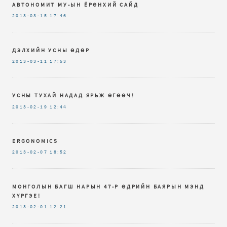
АВТОНОМИТ МУ-ЫН ЁРӨНХИЙ САЙД
2013-03-15
17:46
ДЭЛХИЙН УСНЫ ӨДӨР
2013-03-11
17:53
УСНЫ ТУХАЙ НАДАД ЯРЬЖ ӨГӨӨЧ!
2013-02-19
12:44
ERGONOMICS
2013-02-07
18:52
МОНГОЛЫН БАГШ НАРЫН 47-Р ӨДРИЙН БАЯРЫН МЭНД
ХҮРГЭЕ!
2013-02-01
12:21