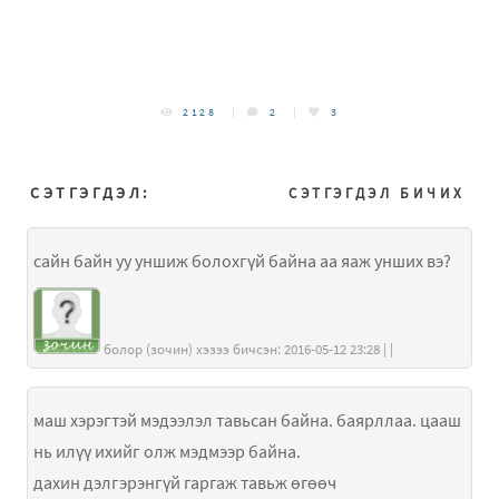
2128
2
3
СЭТГЭГДЭЛ:
СЭТГЭГДЭЛ БИЧИХ
сайн байн уу уншиж болохгүй байна аа яаж унших вэ?
болор (зочин) хэзээ бичсэн: 2016-05-12 23:28 | |
маш хэрэгтэй мэдээлэл тавьсан байна. баярллаа. цааш
нь илүү ихийг олж мэдмээр байна.
дахин дэлгэрэнгүй гаргаж тавьж өгөөч