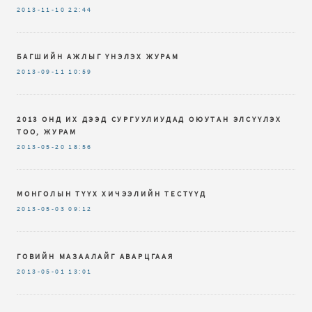
2013-11-10
22:44
БАГШИЙН АЖЛЫГ ҮНЭЛЭХ ЖУРАМ
2013-09-11
10:59
2013 ОНД ИХ ДЭЭД СУРГУУЛИУДАД ОЮУТАН ЭЛСҮҮЛЭХ
ТОО, ЖУРАМ
2013-05-20
18:56
МОНГОЛЫН ТҮҮХ ХИЧЭЭЛИЙН ТЕСТҮҮД
2013-05-03
09:12
ГОВИЙН МАЗААЛАЙГ АВАРЦГААЯ
2013-05-01
13:01