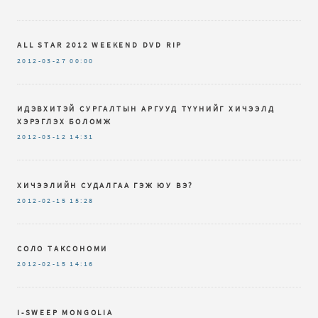
ALL STAR 2012 WEEKEND DVD RIP
2012-03-27
00:00
ИДЭВХИТЭЙ СУРГАЛТЫН АРГУУД ТҮҮНИЙГ ХИЧЭЭЛД
ХЭРЭГЛЭХ БОЛОМЖ
2012-03-12
14:31
ХИЧЭЭЛИЙН СУДАЛГАА ГЭЖ ЮУ ВЭ?
2012-02-15
15:28
СОЛО ТАКСОНОМИ
2012-02-15
14:16
I-SWEEP MONGOLIA