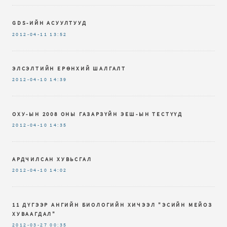
GDS-ИЙН АСУУЛТУУД
2012-04-11
13:52
ЭЛСЭЛТИЙН ЕРӨНХИЙ ШАЛГАЛТ
2012-04-10
14:39
ОХУ-ЫН 2008 ОНЫ ГАЗАРЗҮЙН ЭЕШ-ЫН ТЕСТҮҮД
2012-04-10
14:35
АРДЧИЛСАН ХУВЬСГАЛ
2012-04-10
14:02
11 ДҮГЭЭР АНГИЙН БИОЛОГИЙН ХИЧЭЭЛ "ЭСИЙН МЕЙОЗ
ХУВААГДАЛ"
2012-03-27
00:35