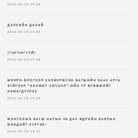
2012-02-15
14:00
ДЭЛХИЙН ДАЛАЙ
2012-02-15
13:32
(ГАРЧИГГҮЙ)
2012-02-13
14:36
МИКРО-БЛОГООР ХЭЛБЭРЖСЭН БАГШИЙН ЗААХ АРГА
ЗҮЙГЭЭР "ЭЭЛЖИТ ХИЧЭЭЛ"-ИЙН ҮР ӨГӨӨЖИЙГ
НЭМЭГДҮҮЛЭХ
2012-02-13
13:30
МОНГОЛЫН БАГШ НАРЫН 46 ДАХ ӨДРИЙН БАЯРЫН
МЭНДИЙГ ХҮРГЭЕ!
2012-02-02
15:31