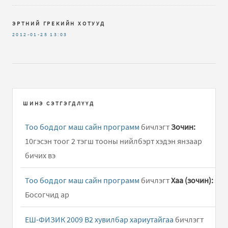
ЭРТНИЙ ГРЕКИЙН ХОТУУД
2012-01-25
13:03
ШИНЭ СЭТГЭГДЛҮҮД
Тоо боддог маш сайн программ
бичлэгт
Зочин:
10гэсэн тоог 2 тэгш тооны нийлбэрт хэдэн янзаар
бичих вэ
Тоо боддог маш сайн программ
бичлэгт
Хаа (зочин):
Босогчид ар
ЕШ-ФИЗИК 2009 В2 хувилбар хариутайгаа
бичлэгт