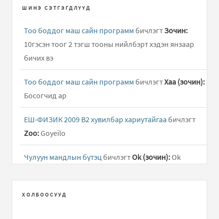
ШИНЭ СЭТГЭГДЛҮҮД
Тоо боддог маш сайн программ
бичлэгт
Зочин:
10гэсэн тоог 2 тэгш тооны нийлбэрт хэдэн янзаар
бичих вэ
Тоо боддог маш сайн программ
бичлэгт
Хаа (зочин):
Босогчид ар
ЕШ-ФИЗИК 2009 В2 хувилбар хариутайгаа
бичлэгт
Zoo:
Goyeilo
Чулуун мандлын бүтэц
бичлэгт
Ok (зочин):
Ok
Тоо боддог маш сайн программ
бичлэгт
Зочин:
1985
x 4 /
ХОЛБООСУУД
Тоо боддог маш сайн программ
бичлэгт
Зочин: