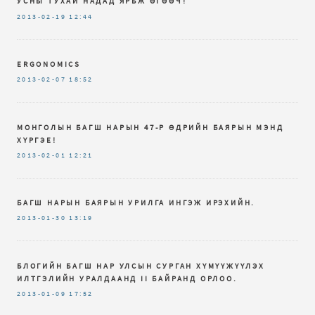
УСНЫ ТУХАЙ НАДАД ЯРЬЖ ӨГӨӨЧ!
2013-02-19
12:44
ERGONOMICS
2013-02-07
18:52
МОНГОЛЫН БАГШ НАРЫН 47-Р ӨДРИЙН БАЯРЫН МЭНД
ХҮРГЭЕ!
2013-02-01
12:21
БАГШ НАРЫН БАЯРЫН УРИЛГА ИНГЭЖ ИРЭХИЙН.
2013-01-30
13:19
БЛОГИЙН БАГШ НАР УЛСЫН СУРГАН ХҮМҮҮЖҮҮЛЭХ
ИЛТГЭЛИЙН УРАЛДААНД II БАЙРАНД ОРЛОО.
2013-01-09
17:52