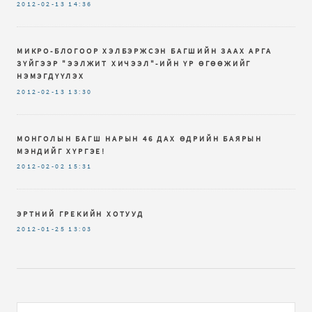
2012-02-13
14:36
МИКРО-БЛОГООР ХЭЛБЭРЖСЭН БАГШИЙН ЗААХ АРГА
ЗҮЙГЭЭР "ЭЭЛЖИТ ХИЧЭЭЛ"-ИЙН ҮР ӨГӨӨЖИЙГ
НЭМЭГДҮҮЛЭХ
2012-02-13
13:30
МОНГОЛЫН БАГШ НАРЫН 46 ДАХ ӨДРИЙН БАЯРЫН
МЭНДИЙГ ХҮРГЭЕ!
2012-02-02
15:31
ЭРТНИЙ ГРЕКИЙН ХОТУУД
2012-01-25
13:03