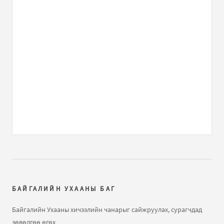
asuultiig guitseegeerei. ilerhiilel bolgod bodno.
Guvaagdagch n...
ЕШ-ФИЗИК 2009 В2 хувилбар хариутайгаа
бичлэгт
MR GAY (зочин):
MAYBE IM
ЕШ-ФИЗИК 2009 В2 хувилбар хариутайгаа
бичлэгт
He:
Rh
Газарзүйн хичээл "Газарзүйн зургийн тусгаг,
гажилтын тө...
бичлэгт
Нямжав Жаваа (зочин):
Сайн
Далайн усны татралт, түрэлтийн талаар
бичлэгт
Зочин:
arai2
БАЙГАЛИЙН УХААНЫ БАГ
Далайн татралт түрэлт
бичлэгт
Зочин:
яаж үзэх вэ юу
Байгалийн Ухааны хичээлийн чанарыг сайжруулах, сурагчдад
ч харагдахгүй байна
зөвөлгөө өгөх