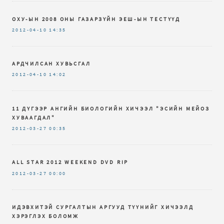
ОХУ-ЫН 2008 ОНЫ ГАЗАРЗҮЙН ЭЕШ-ЫН ТЕСТҮҮД
2012-04-10
14:35
АРДЧИЛСАН ХУВЬСГАЛ
2012-04-10
14:02
11 ДҮГЭЭР АНГИЙН БИОЛОГИЙН ХИЧЭЭЛ "ЭСИЙН МЕЙОЗ
ХУВААГДАЛ"
2012-03-27
00:35
ALL STAR 2012 WEEKEND DVD RIP
2012-03-27
00:00
ИДЭВХИТЭЙ СУРГАЛТЫН АРГУУД ТҮҮНИЙГ ХИЧЭЭЛД
ХЭРЭГЛЭХ БОЛОМЖ