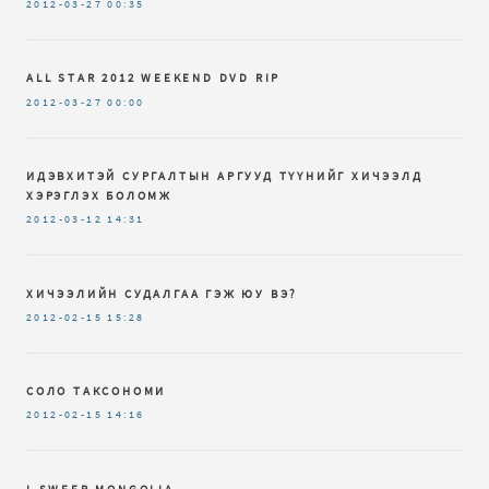
2012-03-27
00:35
ALL STAR 2012 WEEKEND DVD RIP
2012-03-27
00:00
ИДЭВХИТЭЙ СУРГАЛТЫН АРГУУД ТҮҮНИЙГ ХИЧЭЭЛД
ХЭРЭГЛЭХ БОЛОМЖ
2012-03-12
14:31
ХИЧЭЭЛИЙН СУДАЛГАА ГЭЖ ЮУ ВЭ?
2012-02-15
15:28
СОЛО ТАКСОНОМИ
2012-02-15
14:16
I-SWEEP MONGOLIA