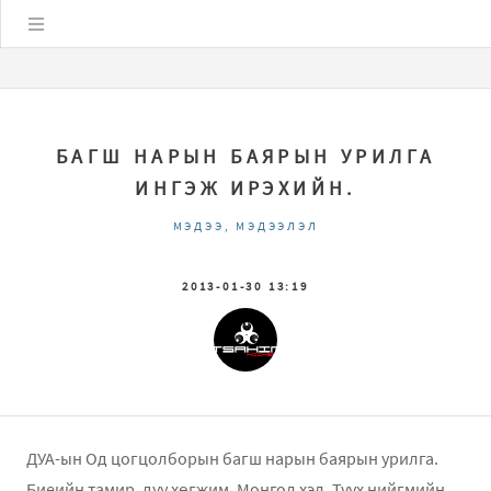
Цэс
БАГШ НАРЫН БАЯРЫН УРИЛГА
ИНГЭЖ ИРЭХИЙН.
МЭДЭЭ, МЭДЭЭЛЭЛ
2013-01-30 13:19
ДУА-ын Од цогцолборын багш нарын баярын урилга.
Биеийн тамир, дуу хөгжим, Монгол хэл, Түүх нийгмийн