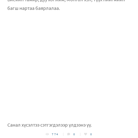
багш нартаа баярлалаа.
Санал хүсэлтээ сэтгэгдэлээр үлдээнэ үү.
774
0
0