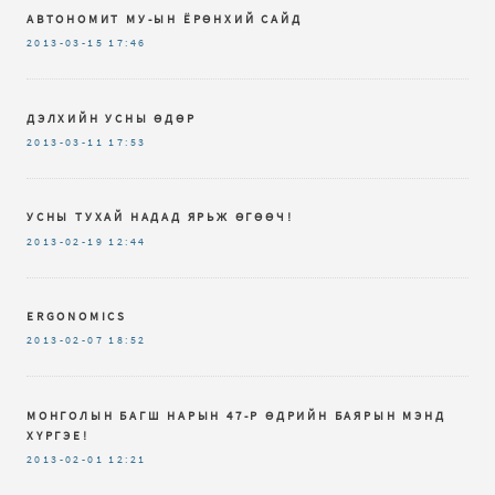
АВТОНОМИТ МУ-ЫН ЁРӨНХИЙ САЙД
2013-03-15
17:46
ДЭЛХИЙН УСНЫ ӨДӨР
2013-03-11
17:53
УСНЫ ТУХАЙ НАДАД ЯРЬЖ ӨГӨӨЧ!
2013-02-19
12:44
ERGONOMICS
2013-02-07
18:52
МОНГОЛЫН БАГШ НАРЫН 47-Р ӨДРИЙН БАЯРЫН МЭНД
ХҮРГЭЕ!
2013-02-01
12:21