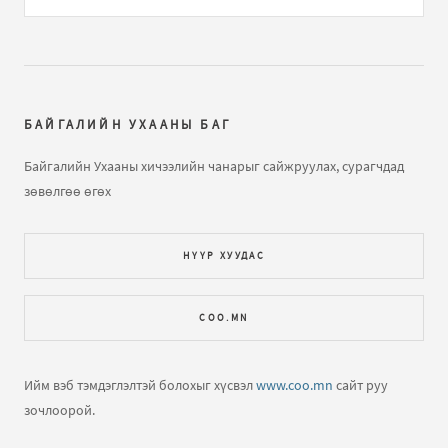
Газарзүйн хичээл "Газарзүйн зургийн тусгаг,
гажилтын тө...
бичлэгт
Нямжав Жаваа (зочин):
Сайн
Далайн усны татралт, түрэлтийн талаар
бичлэгт
Зочин:
arai2
БАЙГАЛИЙН УХААНЫ БАГ
Далайн татралт түрэлт
бичлэгт
Зочин:
яаж үзэх вэ юу
Байгалийн Ухааны хичээлийн чанарыг сайжруулах, сурагчдад
ч харагдахгүй байна
зөвөлгөө өгөх
Газарзүйн хичээл "Газарзүйн зургийн тусгаг,
НҮҮР ХУУДАС
гажилтын тө...
бичлэгт
Зочин:
Bi hicheelee hiih gsn
yma tgd ta nda gajiltiin tuhai tailbar oruuld ogooch
COO.MN
ЕШ-ФИЗИК 2009 В2 хувилбар хариутайгаа
бичлэгт
Хүслэн (зочин):
Hiij uzej
Ийм вэб тэмдэглэлтэй болохыг хүсвэл
www.coo.mn
сайт руу
зочлоорой.
Нар хиртэлт гэж юу юм бол?
бичлэгт
Зочин:
Llllllll