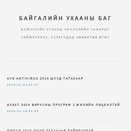
БАЙГАЛИЙН УХААНЫ БАГ
БАЙГАЛИЙН УХААНЫ ХИЧЭЭЛИЙН ЧАНАРЫГ
САЙЖРУУЛАХ, СУРАГЧДАД ЗӨВӨЛГӨӨ ӨГӨХ
AVG ANTIVIRUS 2014 ШУУД ТАТАХААР
2013-12-01
01:47
AVAST 2014 ВИРУСНЫ ПРОГРАМ 1 ЖИЛИЙН ЛИЦЕНЗТЭЙ
2013-11-19
01:03
OFFICE 2010 ШУУД ТАТАХААР БАЙРЛУУЛАВ.