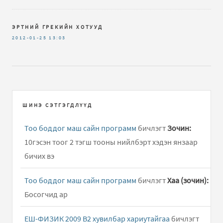
ЭРТНИЙ ГРЕКИЙН ХОТУУД
2012-01-25
13:03
ШИНЭ СЭТГЭГДЛҮҮД
Тоо боддог маш сайн программ
бичлэгт
Зочин:
10гэсэн тоог 2 тэгш тооны нийлбэрт хэдэн янзаар
бичих вэ
Тоо боддог маш сайн программ
бичлэгт
Хаа (зочин):
Босогчид ар
ЕШ-ФИЗИК 2009 В2 хувилбар хариутайгаа
бичлэгт