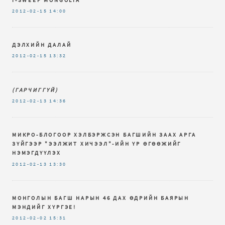
2012-02-15
14:00
ДЭЛХИЙН ДАЛАЙ
2012-02-15
13:32
(ГАРЧИГГҮЙ)
2012-02-13
14:36
МИКРО-БЛОГООР ХЭЛБЭРЖСЭН БАГШИЙН ЗААХ АРГА
ЗҮЙГЭЭР "ЭЭЛЖИТ ХИЧЭЭЛ"-ИЙН ҮР ӨГӨӨЖИЙГ
НЭМЭГДҮҮЛЭХ
2012-02-13
13:30
МОНГОЛЫН БАГШ НАРЫН 46 ДАХ ӨДРИЙН БАЯРЫН
МЭНДИЙГ ХҮРГЭЕ!
2012-02-02
15:31