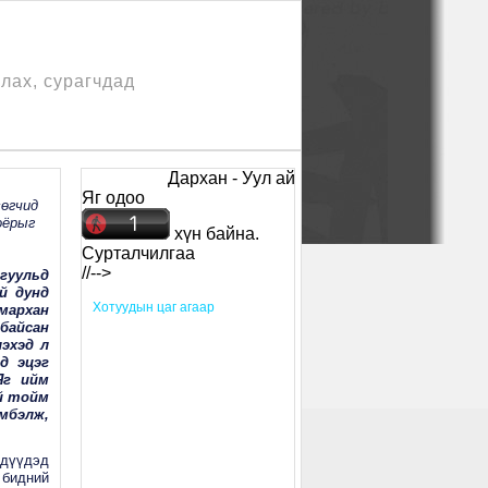
лах, сурагчдад
Дархан - Уул аймаг Байгалийн Ухааны Ба
Яг одоо
өгчид
хоёрыг
хүн байна.
Сурталчилгаа
//-->
гуульд
ий дунд
Xотуудын цаг агаар
ямархан
байсан
лэхэд л
д эцэг
Яг ийм
ий тойм
мбэлж,
хдүүдэд
 бидний