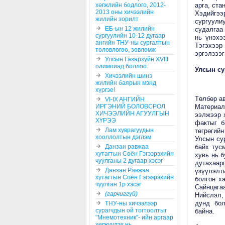
хөгжлийн бодлого, 2012-
арга, ста
2013 оны хичээлийн
Хэдийгээ
жилийн зорилт
сургуули
ЕБ-ын 12 жилийн
судалгаа
сургуулийн 10-12 дугаар
нь үнэхэ
ангийн ТНУ-ны сургалтын
Тэгэхээр
төлөвлөгөө, зөвлөмж
эргэлзээг
Улсын Газарзүйн XVIII
олимпиад боллоо.
Улсын су
Хичээлийн шинэ
жилийн баярын мэнд
хүргэе!
Төлбөр ав
VI-IX AНГИЙН
ИРГЭНИЙ БОЛОВСРОЛ
Материалл
ХИЧЭЭЛИЙН АГУУЛГЫН
ээлжээр х
ХҮРЭЭ
фактыг б
Лам хуврагуудын
төгрөгий
хооллолтын дэглэм
Улсын сур
Данзан равжаа
байх тус
хутагтын Соён Гэгээрэхийн
хувь нь б
чуулганы 2 дугаар хэсэг
дутахаар
Данзан Равжаа
үзүүлэлт
хутагтын Соён Гэгээрэхийн
болгон х
чуулган 1р хэсэг
Сайнцага
(гарчиггүй)
Нийслэл,
дунд бо
ТНУ-ны хичээлээр
сурагчдын ой тогтоолтыг
байна.
"Мнемотехник"- ийн аргаар
хөгжүүлэх нь