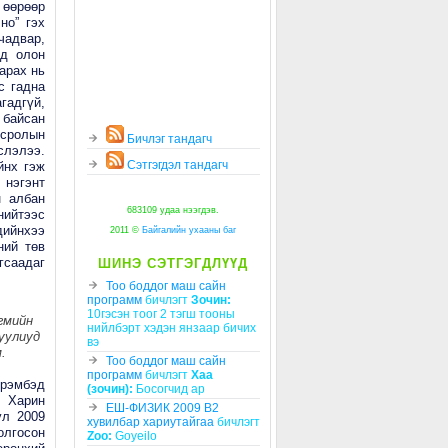
 өөрөөр
но” гэх
чадвар,
эд олон
арах нь
с гадна
гадгүй,
 байсан
сролын
Бичлэг тандагч
слэлээ.
Сэтгэгдэл тандагч
йнх гэж
 нэгэнт
н албан
683109 удаа нээгдэв.
нийтээс
ийнхээ
2011 ©
Байгалийн ухааны баг
ний төв
гсаадаг
ШИНЭ СЭТГЭГДЛҮҮД
Тоо боддог маш сайн
программ
бичлэгт
Зочин:
10гэсэн тоог 2 тэгш тооны
йгмийн
нийлбэрт хэдэн янзаар бичих
гуулиуд
вэ
.
Тоо боддог маш сайн
программ
бичлэгт
Хаа
эрэмбэд
(зочин):
Босогчид ар
. Харин
ЕШ-ФИЗИК 2009 В2
ул 2009
хувилбар хариутайгаа
бичлэгт
олгосон
Zoo:
Goyeilo