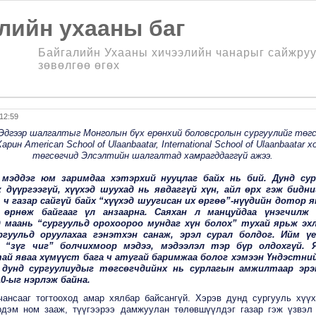
лийн ухааны баг
Байгалийн Ухааны хичээлийн чанарыг сайжруу
зөвөлгөө өгөх
12:59
Эдгээр шалгалтыг Монголын бүх ерөнхий боловсролын сургуулийг төгс
Харин American School of Ulaanbaatar, International School of Ulaanbaatar 
төгсөгчид Элсэлтийн шалгалтад хамрагддаггүй ажээ.
 мэддэг юм заримдаа хэтэрхий нууцлаг байх нь бий. Дунд сур
 дүүргээгүй, хүүхэд шуухад нь явдаггүй хүн, айл өрх гэж бидн
 ч газар сайгүй байх “хүүхэд шуугисан их өргөө”-нүүдийн дотор 
 өрнөж байгааг үл анзаарна. Саяхан л манцуйдаа үнэгчилж 
 маань “сургуульд орохоороо мундаг хүн болох” тухай ярьж эх
ргуульд оруулахаа гэнэтхэн санаж, эрэл сурал болдог. Ийм үе
д “зүг чиг” болчихмоор мэдээ, мэдээлэл тэр бүр олдохгүй. 
ай яваа хүмүүст бага ч атугай баримжаа болог хэмээн Үндэстн
 дунд сургуулиудыг төгсөгчдийнх нь сурлагын амжилтаар эрэ
0-ыг нэрлэж байна.
чансааг тогтооход амар хялбар байсангүй. Хэрэв дунд сургууль хүү
рдэм ном зааж, түүгээрээ дамжуулан төлөвшүүлдэг газар гэж үзвэл