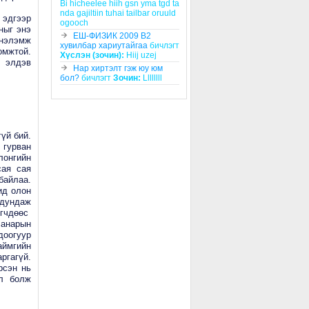
Bi hicheelee hiih gsn yma tgd ta
nda gajiltiin tuhai tailbar oruuld
 эдгээр
ogooch
ныг энэ
ЕШ-ФИЗИК 2009 В2
үнэлэмж
хувилбар хариутайгаа
бичлэгт
омжтой.
Хүслэн (зочин):
Hiij uzej
х элдэв
Нар хиртэлт гэж юу юм
бол?
бичлэгт
Зочин:
Llllllll
үй бий.
 гурван
лонгийн
сая сая
байлаа.
ид олон
 дундаж
өгчдөөс
чанарын
доогуур
аймгийн
ргагүй.
рсэн нь
л болж