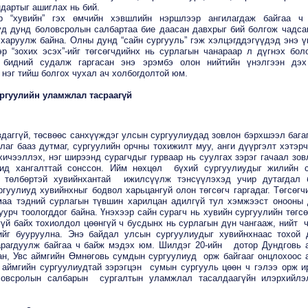
ндартыг ашиглах нь бий.
р “хувийн” гэх өмчийн хэвшлийн нэршлээр ангилагдаж байгаа ч
уд дунд боловсролын салбартаа бие даасан давхрыг бий болгож чадса
 харуулж байна. Олны дунд “сайн сургууль” гэж хэлцэгддэгүүдэд энэ 
эр “зохих эсэх”-ийг төгсөгчдийнх нь сурлагын чанараар л дүгнэх бол
 бидний судалж гаргасан энэ эрэмбэ олон нийтийн үнэлгээн дэ
 нэг тийш болгох чухал ач холбогдолтой юм.
ргуулийн уламжлал тасраагүй
даггүй, төсвөөс санхүүждэг улсын сургуулиудад зовлон бэрхшээл багаг
аг бааз дутмаг, сургуулийн орчны тохижилт муу, анги дүүргэлт хэтэрч
ичээллэх, нэг ширээнд сурагчдыг гурваар нь суулгах зэрэг гачаал зов
ид хангалттай сонссон. Ийм нөхцөл бүхий сургуулиудыг жилийн 
н төлбөртэй хувийнхантай ижилсүүлж тэнсүүлэхэд учир дутагдал 
гуулиуд хувийнхныг бодвол харьцангуй олон төгсөгч гаргадаг. Төгсөгч
маа тэдний сурлагын түвшин харилцан адилгүй тул хэмжээст онооны
уурч тоологддог байна. Үнэхээр сайн сурагч нь хувийн сургуулийн төгс
гүй байх тохиолдол цөөнгүй ч бусдынх нь сурлагын дүн чангааж, нийт 
ийг бууруулна. Энэ байдал улсын сургуулиудыг хувийнхнаас тохой 
арагдуулж байгаа ч байж мэдэх юм. Шилдэг 20-ийн дотор Дундговь 
ан, Увс аймгийн Өмнөговь сумдын сургуулиуд орж байгааг онцлохоос а
 аймгийн сургуулиудтай зэрэгцэн сумын сургууль цөөн ч гэлээ орж и
ловсролын салбарын сургалтын уламжлал тасалдаагүйн илэрхийлэ