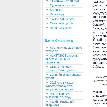
Франц хэлний хичээл
гаргасан
Сурагчдын бүтээл
үнэлж цэ
сонгодог
Англи хэл
хүүхдүүд
Илтгэлүүд
талын үнэ
Түүхэн баримтууд
ойлгомжт
Соён гэгээрүүлэх
бодитой 
Мэдээ, мэдээлэл
бага, ду
тул үүн
үнэлгээни
Уг тайла
Шинэ бичлэгүүд
хэлж бол
бэлтгэгд
AVG antivirus 2014 шууд
татахаар
хэрэгцээ
харамла
AVAST 2014 вирусны
сургуули
програм 1 жилийн
лицензтэй
тайланда
байжээ.
Office 2010 шууд
татахаар байрлуулав.
Багшийн ажлыг үнэлэх
Эцэг эх
журам
ухааны а
2013 онд их дээд
яма
сургуулиудад оюутан
элсүүлэх тоо, журам
Жагсаалт
Монголын түүх
үндэслэж
хичээлийн тестүүд
жагсаалт
Говийн мазаалайг
оноос хо
аварцгаая