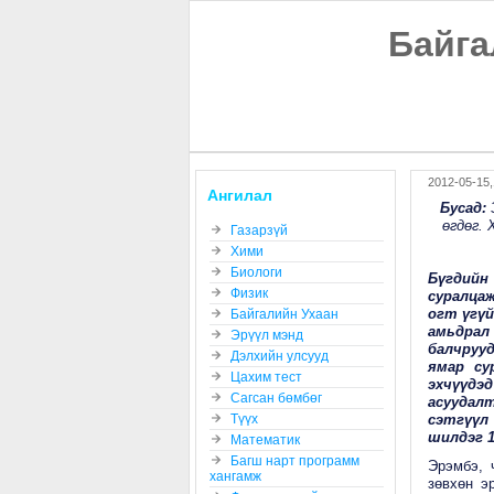
Байга
2012-05-15,
Ангилал
Бусад
:
өгдөг. 
Газарзүй
Хими
Биологи
Бүгдийн
Физик
суралцаж
огт үгүй
Байгалийн Ухаан
амьдрал
Эрүүл мэнд
балчрууд
Дэлхийн улсууд
ямар су
Цахим тест
эхчүүдэ
Сагсан бөмбөг
асуудалт
Түүх
сэтгүүл
шилдэг 1
Математик
Багш нарт программ
Эрэмбэ, 
хангамж
зөвхөн э