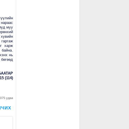
сүүлийн
нараас
иуд муу
ерөнхий
 хувийн
 гаргаж
ыг харж
 байна.
хэнх нь
 бөгөөд
БААТАР
5 (114)
1075 удаа
ИЧИХ