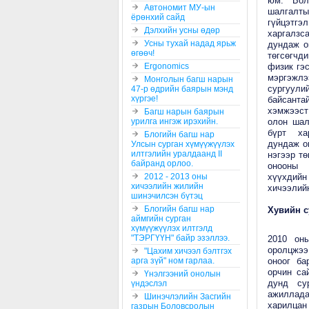
юм. Бол
Автономит МУ-ын
шалгалты
ёрөнхий сайд
гүйцэтгэ
Дэлхийн усны өдөр
харгалзс
Усны тухай надад ярьж
дундаж о
өгөөч!
төгсөгчди
Ergonomics
физик гэс
мэргэжлэ
Монголын багш нарын
сургуули
47-р өдрийн баярын мэнд
хүргэе!
байсантай
хэмжээст
Багш нарын баярын
урилга ингэж ирэхийн.
олон шал
бүрт хар
Блогийн багш нар
дундаж о
Улсын сурган хүмүүжүүлэх
илтгэлийн уралдаанд II
нэгээр тө
байранд орлоо.
онооны д
2012 - 2013 оны
хүүхдийн
хичээлийн жилийн
хичээлий
шинэчилсэн бүтэц
Блогийн багш нар
Хувийн с
аймгийн сурган
хүмүүжүүлэх илтгэлд
"ТЭРГҮҮН" байр эзэллээ.
2010 он
оролцжээ
"Цахим хичээл бэлтгэх
арга зүй" ном гарлаа.
оноог ба
орчин са
Үнэлгээний онолын
дунд су
үндэслэл
ажиллада
Шинэчлэлийн Засгийн
харилцан 
газрын Боловсролын