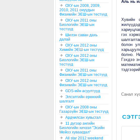
Аль нь и
ОХУ-ын 2008, 2009,
2010, 2011 онуудын
Физикийн ЭЕШ-ын тестүүд
Хувийн с
ОХУ-ын 2011 оны
жилүүдэ
Биологийн ЭЕШ-ын
тестүүд
хариуцлаг
гэх хэрм
Шилэн саван дахь
далай
шалгалта
болон ул
ОХУ-ын 2012 оны
харьцуул
Химийн ЭЕШ-ын тестүүд
болно. Н
ОХУ-ын 2012 оны
Гэхдээ э
Биологийн ЭЕШ-ын
тестүүд
математи
тэдгээрий
ОХУ-ын 2011 оны
Физикийн ЭЕШ-ын тестүүд
ОХУ-ын 2012 оны
Физикийн ЭЕШ-ын тестүүд
GDS-ийн асуултууд
Санал хүс
Элсэлтийн ерөнхий
шалгалт
ОХУ-ын 2008 оны
Газарзүйн ЭЕШ-ын тестүүд
СЭТГ
Ардчилсан хувьсгал
11 дүгээр ангийн
Биологийн хичээл "Эсийн
Мейоз хуваагдал"
All star 2012 weekend