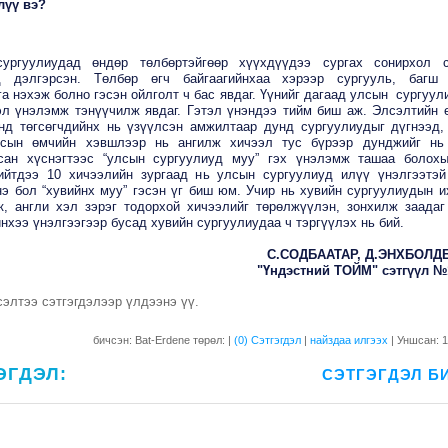
лүү вэ?
ургуулиудад өндөр төлбөртэйгөөр хүүхдүүдээ сургах сонирхол 
д дэлгэрсэн. Төлбөр өгч байгаагийнхаа хэрээр сургууль, багш 
а нэхэж болно гэсэн ойлголт ч бас явдаг. Үүнийг дагаад улсын сургуул
эл үнэлэмж тэнүүчилж явдаг. Гэтэл үнэндээ тийм биш аж. Элсэлтийн 
нд төгсөгчдийнх нь үзүүлсэн амжилтаар дунд сургуулиудыг дүгнээд,
сын өмчийн хэвшлээр нь ангилж хичээл тус бүрээр дунджийг нь
сан хүснэгтээс “улсын сургуулиуд муу” гэх үнэлэмж ташаа болох
ийтдээ 10 хичээлийн зургаад нь улсын сургуулиуд илүү үнэлгээтэй
нэ бол “хувийнх муу” гэсэн үг биш юм. Учир нь хувийн сургуулиудын и
к, англи хэл зэрэг тодорхой хичээлийг төрөлжүүлэн, зонхилж заадаг
нхээ үнэлгээгээр бусад хувийн сургуулиудаа ч тэргүүлэх нь бий.
С.СОДБААТАР, Д.ЭНХБОЛД
"Үндэстний ТОЙМ" сэтгүүл №1
элтээ сэтгэгдэлээр үлдээнэ үү.
бичсэн: Bat-Erdene төрөл: |
(0) Сэтгэгдэл
|
найздаа илгээх
| Уншсан: 
ЭГДЭЛ:
СЭТГЭГДЭЛ Б