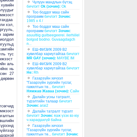
рөнхий
Чулуун мандлын бүтэц
 хувийн
бичлэгт
Ok (зочин):
Ok
олуудыг
Тоо боддог маш сайн
эмжээст
программ
бичлэгт
Зочин:
ргахдаа
1985 x 4 /
ли хэл,
Тоо боддог маш сайн
ргууль,
программ
бичлэгт
Зочин:
н зарим
asuultiig guitseegeerei. ilerhiilel
хиолдол
bolgod bodno. Guvaagdagch
n...
ргуульд
хамгийн
ЕШ-ФИЗИК 2009 В2
уль тус
хувилбар хариутайгаа
бичлэгт
MR GAY (зочин):
MAYBE IM
эмжээст
ийн аль
ЕШ-ФИЗИК 2009 В2
хувилбар хариутайгаа
бичлэгт
ийнх нь
He:
Rh
ссөн 27
 дөрвөн
Газарзүйн хичээл
"Газарзүйн зургийн тусгаг,
гажилтын тө...
бичлэгт
Нямжав Жаваа (зочин):
Сайн
Далайн усны татралт,
түрэлтийн талаар
бичлэгт
Зочин:
arai2
сөгчид
эмжээст
Далайн татралт түрэлт
ргалтын
бичлэгт
Зочин:
яаж үзэх вэ юу
ч харагдахгүй байна
эвшлийн
үрээнд
Газарзүйн хичээл
"Газарзүйн зургийн тусгаг,
зүйлээр
гажилтын тө...
бичлэгт
Зочин:
одорхой