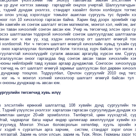
овсролын үнэлгээний төв энэхүү тайлангаа зөвхөн элсэлтийн е
н үр дүнг нэгтгэх замаар гаргадгийг онцлох учиртай. Шалгуулагчдын
л, тэдний дундаж үнэлгээ, стандарт хазайлт болон холбогдох тогтм
ан олон улсад хэрэглэдэг томьёог ашиглан сургууль тус бүрийн х
ноог гол 10 хичээлээр гаргасан байна. Харин бид дээрх эрэмбийг га
йн хамгийн их сонгож шалгалт өгсөн математик, монгол хэл, нийгэм, анг
эн таван хичээлийг сонгон авсан юм. Учир нь төгсөгчид элсэн орох су
эсээ шалтгаалан тодорхой хичээлийг сонгож шалгуулдгаас шалтгаала
йнхан нэг ч юм уу, хэд хэдэн хичээлээр огт шалгалт өгөөгүй то
 холбоотой. Нэг ч төгсөгч шалгалт өгөөгүй хичээлийн хувьд тухайн су
 оноо харгалзуулах боломжгүй болж тэглэхэд хүрч байсан тул ингэж 
гуулагчтай хичээлүүдийг сугалж авахаас аргагүйд хүрсэн юм. Сургу
галзуулсан оноог гаргахдаа бид сонгож авсан таван хичээлийн х
нооны нийлбэрийг тавд хуваах аргаар дундажлав. Сонгосон хичээлүүд
гсөгчид нь огт шалгалт өгөөгүй заримыг шалгуулсан бол дөрвөн хичээл
унджаар тооцлоо. Тодруулбал, Орчлон сургуулийг 2010 онд төг
 нэг нь ч монгол хэлний хичээлээр шалгалт өгөөгүй байсан тул
н онооны дунджаар нь авсан юм.
ургуулийн төгсөгчид хувь илүү
ы элсэлтийн ерөнхий шалгалтад 108 хувийн дунд сургуулийн төг
. Тэдний үзүүлсэн үнэлгээг харгалзан гаргасан сургуулиудын дундаж х
римтлан шилдэг 20-ийг эрэмбэллээ. Төлбөртэй, цөөн хүүхэдтэй, су
йтай, чадварлаг багш нарыг өндөр цалингаар ажиллуулдаг хувийн х
ргуулиуд Монгол Улсын боловсролын хөтөлбөр, хууль эрхийн х
г хэдий ч сургалтын арга зарчим, систем, стандарт зэрэг олон 
ялгаатай. Зарим нь олон улсын, зарим нь Турк, Япон, Германы зэрэг т