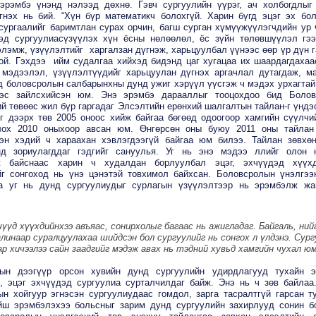
 эрэмбэ үнэнд нэлээд дөхнө. Гэвч сургуулийн үүрэг, ач холбогдлыг
гнэх нь бий. “Хүн бүр математикч болохгүй. Харин бүгд эцэг эх бол
 сургаалийг баримтлан сурах орчин, багш сурган хүмүүжүүлэгчдийн ур 
эд сургуулиасүзүүлэх хүн ёсны нөлөөлөл, ёс зүйн төлөвшүүлэл гэ
лэмж, үзүүлэлтийг харгалзан дүгнэж, харьцуулбал үүнээс өөр үр дүн г
ой. Гэхдээ ийм судалгаа хийхэд бидэнд цаг хугацаа их шаардагдахаа
мэдээлэл, үзүүлэлтүүдийг харьцуулан дүгнэх аргачлал дутагдаж, ма
нд боловсролын салбарынхны дунд ужиг хэрүүл үүсгэж ч мэдэх урхагтай
ээс зайлсхийсэн юм. Энэ эрэмбэ дарааллыг тооцохдоо бид Болов
й төвөөс жил бүр гаргадаг Элсэлтийн ерөнхий шалгалтын тайлан-г үндэ
нг дээрх төв 2005 оноос хийж байгаа бөгөөд одоогоор хамгийн сүүлчи
ох 2010 оныхоор авсан юм. Өнгөрсөн оны буюу 2011 оны тайлан
сэн хэдий ч хараахан хэвлэгдээгүй байгаа юм билээ. Тайлан зөвхө
нд зориулагддаг гэдгийг сануулья. Уг нь энэ мэдээ ллийг олон 
ж байснаас харин ч худалдан борлуулбал эцэг, эхчүүдэд хүүхд
йг сонгоход нь үнэ цэнэтэй товхимол байхсан. Боловсролын үнэлгээ
а уг нь дунд сургуулиудыг сурлагын үзүүлэлтээр нь эрэмбэлж жа
чүүд хүүхдийнхээ авъяас, сонирхолыг багаас нь ажигладаг. Байгаль, ни
линаар суралцуулахаа шийдсэн бол сургуулийг нь сонгох л үлдэнэ. Сур
р хичээлээ сайн заадгийг мэдэж авах нь тэдний хувьд хамгийн чухал юм
ын дээгүүр орсон хувийн дунд сургуулийн удирдлагууд тухайн 
, эцэг эхчүүдэд сургуулиа сурталчилдаг байж. Энэ нь ч зөв байлаа
ын хойгуур эгнэсэн сургуулиудаас гомдол, зарга тасралтгүй гарсан т
йш эрэмбэлэхээ больсныг зарим дунд сургуулийн захирлууд сонин б