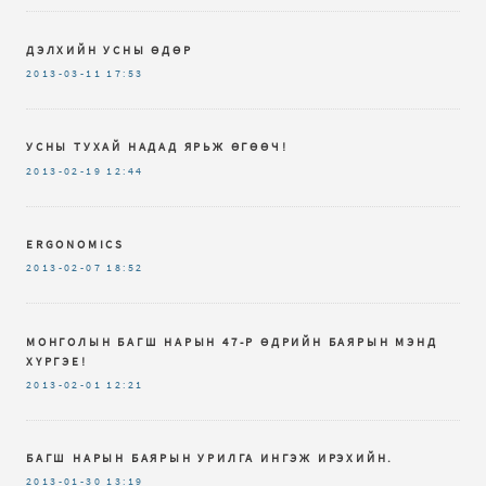
ДЭЛХИЙН УСНЫ ӨДӨР
2013-03-11
17:53
УСНЫ ТУХАЙ НАДАД ЯРЬЖ ӨГӨӨЧ!
2013-02-19
12:44
ERGONOMICS
2013-02-07
18:52
МОНГОЛЫН БАГШ НАРЫН 47-Р ӨДРИЙН БАЯРЫН МЭНД
ХҮРГЭЕ!
2013-02-01
12:21
БАГШ НАРЫН БАЯРЫН УРИЛГА ИНГЭЖ ИРЭХИЙН.
2013-01-30
13:19