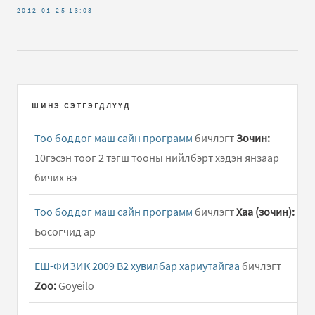
2012-01-25
13:03
ШИНЭ СЭТГЭГДЛҮҮД
Тоо боддог маш сайн программ
бичлэгт
Зочин:
10гэсэн тоог 2 тэгш тооны нийлбэрт хэдэн янзаар
бичих вэ
Тоо боддог маш сайн программ
бичлэгт
Хаа (зочин):
Босогчид ар
ЕШ-ФИЗИК 2009 В2 хувилбар хариутайгаа
бичлэгт
Zoo:
Goyeilo