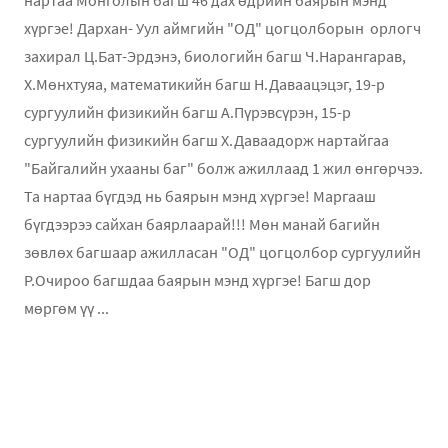
хүргэе! Дархан- Уул аймгийн "ОД" цогцолборын орлогч
захирал Ц.Бат-Эрдэнэ, биологийн багш Ч.Нарангарав,
Х.Мөнхтуяа, математикийн багш Н.Даваацэцэг, 19-р
сургуулийн физикийн багш А.Пүрэвсүрэн, 15-р
сургуулийн физикийн багш Х.Даваадорж нартайгаа
"Байгалийн ухааны баг" болж ажиллаад 1 жил өнгөрчээ.
Та нартаа бүгдэд нь баярын мэнд хүргэе! Маргааш
бүгдээрээ сайхан баярлаарай!!! Мөн манай багийн
зөвлөх багшаар ажилласан "ОД" цогцолбор сургуулийн
Р.Очироо багшдаа баярын мэнд хүргэе! Багш дор
мөргөм үү ...