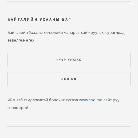
Далайн усны татралт, түрэлтийн талаар
бичлэгт
Зочин:
arai2
БАЙГАЛИЙН УХААНЫ БАГ
Далайн татралт түрэлт
бичлэгт
Зочин:
яаж үзэх вэ юу
Байгалийн Ухааны хичээлийн чанарыг сайжруулах, сурагчдад
ч харагдахгүй байна
зөвөлгөө өгөх
Газарзүйн хичээл "Газарзүйн зургийн тусгаг,
НҮҮР ХУУДАС
гажилтын тө...
бичлэгт
Зочин:
Bi hicheelee hiih gsn
yma tgd ta nda gajiltiin tuhai tailbar oruuld ogooch
COO.MN
ЕШ-ФИЗИК 2009 В2 хувилбар хариутайгаа
бичлэгт
Хүслэн (зочин):
Hiij uzej
Ийм вэб тэмдэглэлтэй болохыг хүсвэл
www.coo.mn
сайт руу
зочлоорой.
Нар хиртэлт гэж юу юм бол?
бичлэгт
Зочин:
Llllllll