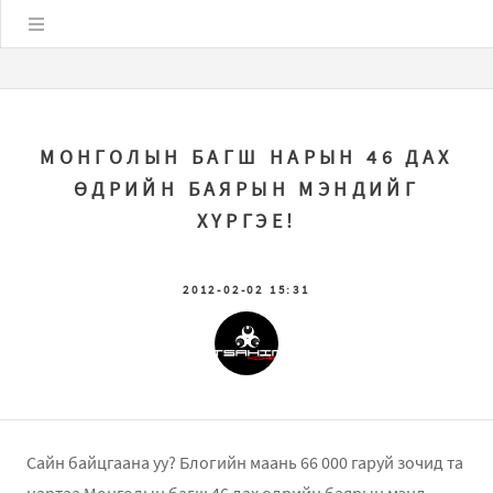
Цэс
МОНГОЛЫН БАГШ НАРЫН 46 ДАХ
ӨДРИЙН БАЯРЫН МЭНДИЙГ
ХҮРГЭЕ!
2012-02-02 15:31
Сайн байцгаана уу? Блогийн маань 66 000 гаруй зочид та
нартаа Монголын багш 46 дах өдрийн баярын мэнд