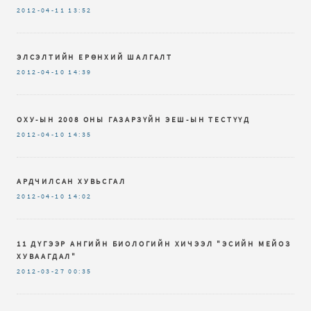
2012-04-11
13:52
ЭЛСЭЛТИЙН ЕРӨНХИЙ ШАЛГАЛТ
2012-04-10
14:39
ОХУ-ЫН 2008 ОНЫ ГАЗАРЗҮЙН ЭЕШ-ЫН ТЕСТҮҮД
2012-04-10
14:35
АРДЧИЛСАН ХУВЬСГАЛ
2012-04-10
14:02
11 ДҮГЭЭР АНГИЙН БИОЛОГИЙН ХИЧЭЭЛ "ЭСИЙН МЕЙОЗ
ХУВААГДАЛ"
2012-03-27
00:35