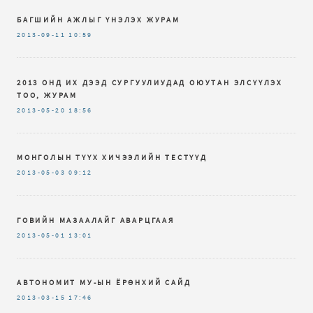
БАГШИЙН АЖЛЫГ ҮНЭЛЭХ ЖУРАМ
2013-09-11
10:59
2013 ОНД ИХ ДЭЭД СУРГУУЛИУДАД ОЮУТАН ЭЛСҮҮЛЭХ
ТОО, ЖУРАМ
2013-05-20
18:56
МОНГОЛЫН ТҮҮХ ХИЧЭЭЛИЙН ТЕСТҮҮД
2013-05-03
09:12
ГОВИЙН МАЗААЛАЙГ АВАРЦГААЯ
2013-05-01
13:01
АВТОНОМИТ МУ-ЫН ЁРӨНХИЙ САЙД
2013-03-15
17:46