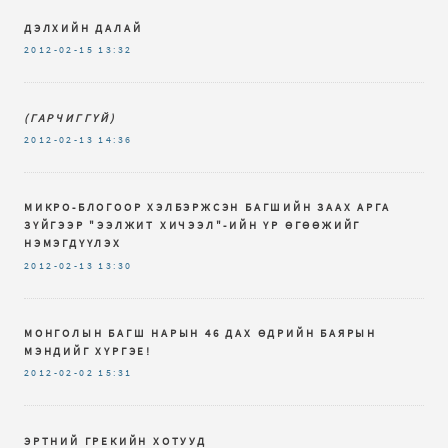
ДЭЛХИЙН ДАЛАЙ
2012-02-15
13:32
(ГАРЧИГГҮЙ)
2012-02-13
14:36
МИКРО-БЛОГООР ХЭЛБЭРЖСЭН БАГШИЙН ЗААХ АРГА
ЗҮЙГЭЭР "ЭЭЛЖИТ ХИЧЭЭЛ"-ИЙН ҮР ӨГӨӨЖИЙГ
НЭМЭГДҮҮЛЭХ
2012-02-13
13:30
МОНГОЛЫН БАГШ НАРЫН 46 ДАХ ӨДРИЙН БАЯРЫН
МЭНДИЙГ ХҮРГЭЕ!
2012-02-02
15:31
ЭРТНИЙ ГРЕКИЙН ХОТУУД