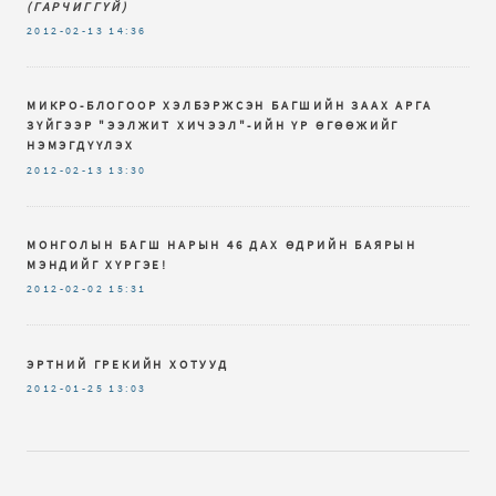
(ГАРЧИГГҮЙ)
2012-02-13
14:36
МИКРО-БЛОГООР ХЭЛБЭРЖСЭН БАГШИЙН ЗААХ АРГА
ЗҮЙГЭЭР "ЭЭЛЖИТ ХИЧЭЭЛ"-ИЙН ҮР ӨГӨӨЖИЙГ
НЭМЭГДҮҮЛЭХ
2012-02-13
13:30
МОНГОЛЫН БАГШ НАРЫН 46 ДАХ ӨДРИЙН БАЯРЫН
МЭНДИЙГ ХҮРГЭЕ!
2012-02-02
15:31
ЭРТНИЙ ГРЕКИЙН ХОТУУД
2012-01-25
13:03