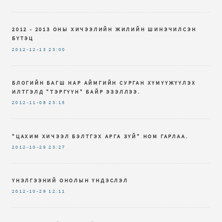
2012 - 2013 ОНЫ ХИЧЭЭЛИЙН ЖИЛИЙН ШИНЭЧИЛСЭН
БҮТЭЦ
2012-12-13
23:00
БЛОГИЙН БАГШ НАР АЙМГИЙН СУРГАН ХҮМҮҮЖҮҮЛЭХ
ИЛТГЭЛД "ТЭРГҮҮН" БАЙР ЭЗЭЛЛЭЭ.
2012-11-08
23:15
"ЦАХИМ ХИЧЭЭЛ БЭЛТГЭХ АРГА ЗҮЙ" НОМ ГАРЛАА.
2012-10-29
23:27
ҮНЭЛГЭЭНИЙ ОНОЛЫН ҮНДЭСЛЭЛ
2012-10-29
12:11