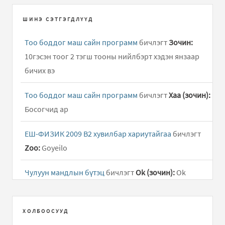
ШИНЭ СЭТГЭГДЛҮҮД
Тоо боддог маш сайн программ
бичлэгт
Зочин:
10гэсэн тоог 2 тэгш тооны нийлбэрт хэдэн янзаар
бичих вэ
Тоо боддог маш сайн программ
бичлэгт
Хаа (зочин):
Босогчид ар
ЕШ-ФИЗИК 2009 В2 хувилбар хариутайгаа
бичлэгт
Zoo:
Goyeilo
Чулуун мандлын бүтэц
бичлэгт
Ok (зочин):
Ok
Тоо боддог маш сайн программ
бичлэгт
Зочин:
1985
x 4 /
ХОЛБООСУУД