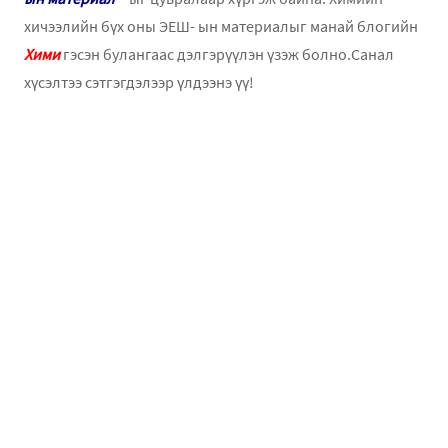
хичээлийн бүх оны ЭЕШ- ын материалыг манай блогийн
Хими
гэсэн булангаас дэлгэрүүлэн үзэж болно.Санал
хүсэлтээ сэтгэгдэлээр үлдээнэ үү!