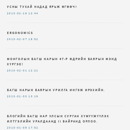
УСНЫ ТУХАЙ НАДАД ЯРЬЖ ӨГӨӨЧ!
2013-02-19
12:44
ERGONOMICS
2013-02-07
18:52
МОНГОЛЫН БАГШ НАРЫН 47-Р ӨДРИЙН БАЯРЫН МЭНД
ХҮРГЭЕ!
2013-02-01
12:21
БАГШ НАРЫН БАЯРЫН УРИЛГА ИНГЭЖ ИРЭХИЙН.
2013-01-30
13:19
БЛОГИЙН БАГШ НАР УЛСЫН СУРГАН ХҮМҮҮЖҮҮЛЭХ
ИЛТГЭЛИЙН УРАЛДААНД II БАЙРАНД ОРЛОО.
2013-01-09
17:52