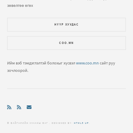
ч харагдахгүй байна
зөвөлгөө өгөх
Газарзүйн хичээл "Газарзүйн зургийн тусгаг,
НҮҮР ХУУДАС
гажилтын тө...
бичлэгт
Зочин:
Bi hicheelee hiih gsn
yma tgd ta nda gajiltiin tuhai tailbar oruuld ogooch
COO.MN
ЕШ-ФИЗИК 2009 В2 хувилбар хариутайгаа
бичлэгт
Хүслэн (зочин):
Hiij uzej
Ийм вэб тэмдэглэлтэй болохыг хүсвэл
www.coo.mn
сайт руу
зочлоорой.
Нар хиртэлт гэж юу юм бол?
бичлэгт
Зочин:
Llllllll
© БАЙГАЛИЙН УХААНЫ БАГ . DЕSIGNED BY:
HTML5 UP
.