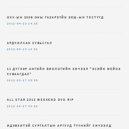
ОХУ-ЫН 2008 ОНЫ ГАЗАРЗҮЙН ЭЕШ-ЫН ТЕСТҮҮД
2012-04-10
14:35
АРДЧИЛСАН ХУВЬСГАЛ
2012-04-10
14:02
11 ДҮГЭЭР АНГИЙН БИОЛОГИЙН ХИЧЭЭЛ "ЭСИЙН МЕЙОЗ
ХУВААГДАЛ"
2012-03-27
00:35
ALL STAR 2012 WEEKEND DVD RIP
2012-03-27
00:00
ИДЭВХИТЭЙ СУРГАЛТЫН АРГУУД ТҮҮНИЙГ ХИЧЭЭЛД