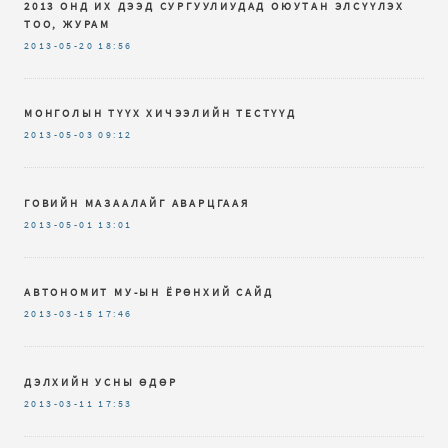
2013 ОНД ИХ ДЭЭД СУРГУУЛИУДАД ОЮУТАН ЭЛСҮҮЛЭХ
ТОО, ЖУРАМ
2013-05-20
18:56
МОНГОЛЫН ТҮҮХ ХИЧЭЭЛИЙН ТЕСТҮҮД
2013-05-03
09:12
ГОВИЙН МАЗААЛАЙГ АВАРЦГААЯ
2013-05-01
13:01
АВТОНОМИТ МУ-ЫН ЁРӨНХИЙ САЙД
2013-03-15
17:46
ДЭЛХИЙН УСНЫ ӨДӨР
2013-03-11
17:53