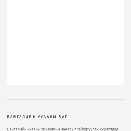
Тоо боддог маш сайн программ
бичлэгт
Зочин:
asuultiig guitseegeerei. ilerhiilel bolgod bodno.
Guvaagdagch n...
ЕШ-ФИЗИК 2009 В2 хувилбар хариутайгаа
бичлэгт
MR GAY (зочин):
MAYBE IM
ЕШ-ФИЗИК 2009 В2 хувилбар хариутайгаа
бичлэгт
He:
Rh
Газарзүйн хичээл "Газарзүйн зургийн тусгаг,
гажилтын тө...
бичлэгт
Нямжав Жаваа (зочин):
Сайн
Далайн усны татралт, түрэлтийн талаар
бичлэгт
Зочин:
arai2
БАЙГАЛИЙН УХААНЫ БАГ
Далайн татралт түрэлт
бичлэгт
Зочин:
яаж үзэх вэ юу
Байгалийн Ухааны хичээлийн чанарыг сайжруулах, сурагчдад