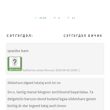
4150
4
11
СЭТГЭГДЭЛ:
СЭТГЭГДЭЛ БИЧИХ
spasibo bam
katherina хэзээ бичсэн: 2014-04-16 15:56 | |
Slideshare xiigeed tatataj avch bn oo
Sn u. taniig manai blogoor zochilsond bayarlalaa. Ta
delgetsiin baruun dood buland bgaa slideshare gesen
bichig dr dar tegeed tataj avch bnoo