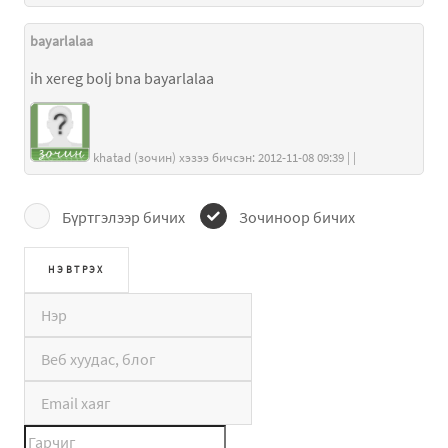
bayarlalaa
ih xereg bolj bna bayarlalaa
khatad (зочин) хэзээ бичсэн: 2012-11-08 09:39 | |
Бүртгэлээр бичих
Зочиноор бичих