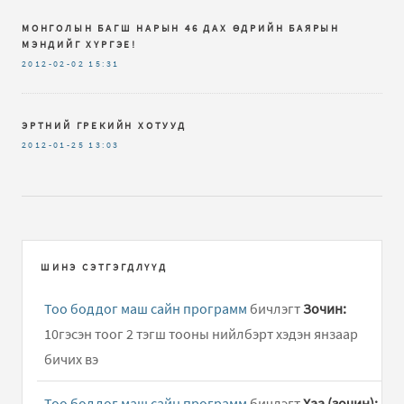
МОНГОЛЫН БАГШ НАРЫН 46 ДАХ ӨДРИЙН БАЯРЫН
МЭНДИЙГ ХҮРГЭЕ!
2012-02-02
15:31
ЭРТНИЙ ГРЕКИЙН ХОТУУД
2012-01-25
13:03
ШИНЭ СЭТГЭГДЛҮҮД
Тоо боддог маш сайн программ
бичлэгт
Зочин:
10гэсэн тоог 2 тэгш тооны нийлбэрт хэдэн янзаар
бичих вэ
Тоо боддог маш сайн программ
бичлэгт
Хаа (зочин):