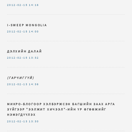
2012-02-15
14:16
I-SWEEP MONGOLIA
2012-02-15
14:00
ДЭЛХИЙН ДАЛАЙ
2012-02-15
13:32
(ГАРЧИГГҮЙ)
2012-02-13
14:36
МИКРО-БЛОГООР ХЭЛБЭРЖСЭН БАГШИЙН ЗААХ АРГА
ЗҮЙГЭЭР "ЭЭЛЖИТ ХИЧЭЭЛ"-ИЙН ҮР ӨГӨӨЖИЙГ
НЭМЭГДҮҮЛЭХ
2012-02-13
13:30