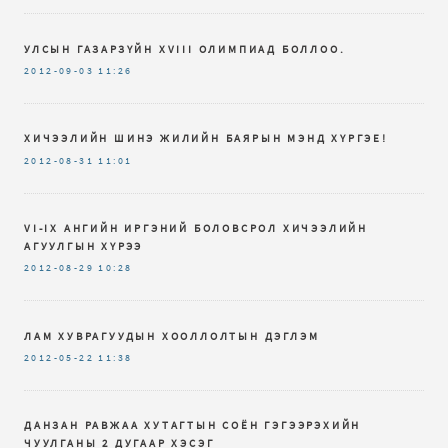
УЛСЫН ГАЗАРЗҮЙН XVIII ОЛИМПИАД БОЛЛОО.
2012-09-03
11:26
ХИЧЭЭЛИЙН ШИНЭ ЖИЛИЙН БАЯРЫН МЭНД ХҮРГЭЕ!
2012-08-31
11:01
VI-IX AНГИЙН ИРГЭНИЙ БОЛОВСРОЛ ХИЧЭЭЛИЙН
АГУУЛГЫН ХҮРЭЭ
2012-08-29
10:28
ЛАМ ХУВРАГУУДЫН ХООЛЛОЛТЫН ДЭГЛЭМ
2012-05-22
11:38
ДАНЗАН РАВЖАА ХУТАГТЫН СОЁН ГЭГЭЭРЭХИЙН
ЧУУЛГАНЫ 2 ДУГААР ХЭСЭГ