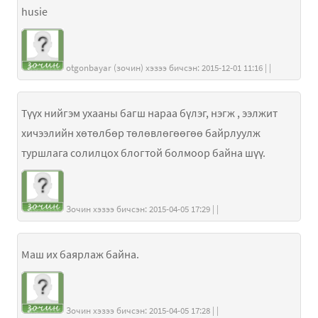
husie
otgonbayar (зочин) хэзээ бичсэн: 2015-12-01 11:16 | |
Түүх нийгэм ухааны багш нараа бүлэг, нэгж , ээлжит
хичээлийн хөтөлбөр төлөвлөгөөгөө байрлуулж
туршлага солилцох блогтой болмоор байна шүү.
Зочин хэзээ бичсэн: 2015-04-05 17:29 | |
Маш их баярлаж байна.
Зочин хэзээ бичсэн: 2015-04-05 17:28 | |