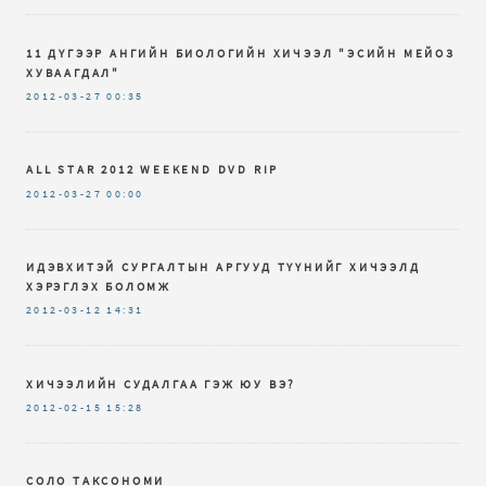
11 ДҮГЭЭР АНГИЙН БИОЛОГИЙН ХИЧЭЭЛ "ЭСИЙН МЕЙОЗ
ХУВААГДАЛ"
2012-03-27
00:35
ALL STAR 2012 WEEKEND DVD RIP
2012-03-27
00:00
ИДЭВХИТЭЙ СУРГАЛТЫН АРГУУД ТҮҮНИЙГ ХИЧЭЭЛД
ХЭРЭГЛЭХ БОЛОМЖ
2012-03-12
14:31
ХИЧЭЭЛИЙН СУДАЛГАА ГЭЖ ЮУ ВЭ?
2012-02-15
15:28
СОЛО ТАКСОНОМИ