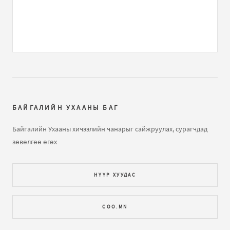
ЕШ-ФИЗИК 2009 В2 хувилбар хариутайгаа
бичлэгт
He:
Rh
Газарзүйн хичээл "Газарзүйн зургийн тусгаг,
гажилтын тө...
бичлэгт
Нямжав Жаваа (зочин):
Сайн
Далайн усны татралт, түрэлтийн талаар
бичлэгт
Зочин:
arai2
БАЙГАЛИЙН УХААНЫ БАГ
Далайн татралт түрэлт
бичлэгт
Зочин:
яаж үзэх вэ юу
Байгалийн Ухааны хичээлийн чанарыг сайжруулах, сурагчдад
ч харагдахгүй байна
зөвөлгөө өгөх
Газарзүйн хичээл "Газарзүйн зургийн тусгаг,
НҮҮР ХУУДАС
гажилтын тө...
бичлэгт
Зочин:
Bi hicheelee hiih gsn
yma tgd ta nda gajiltiin tuhai tailbar oruuld ogooch
COO.MN
ЕШ-ФИЗИК 2009 В2 хувилбар хариутайгаа
бичлэгт