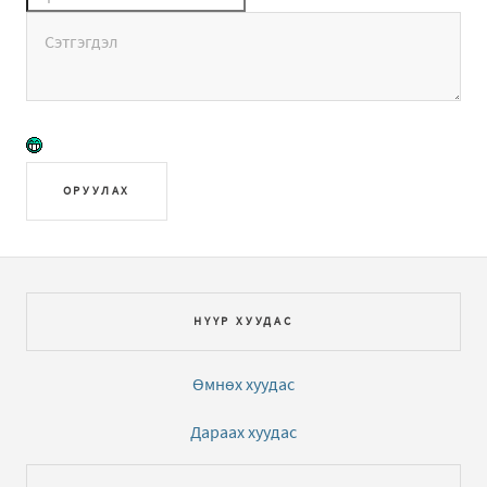
ОРУУЛАХ
НҮҮР ХУУДАС
Өмнөх хуудас
Дараах хуудас