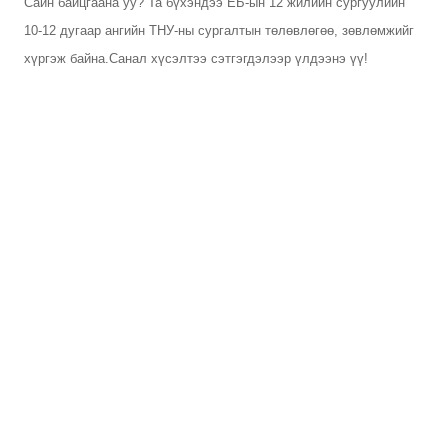
Сайн байцгаана уу? Та бүхэндээ ЕБ-ын 12 жилийн сургуулийн
10-12 дугаар ангийн ТНУ-ны сургалтын төлөвлөгөө, зөвлөмжийг
хүргэж байна.Санал хүсэлтээ сэтгэгдэлээр үлдээнэ үү!