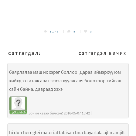
3177
5
3
СЭТГЭГДЭЛ:
СЭТГЭГДЭЛ БИЧИХ
баярлалаа маш их хэрэг боллоо. Дараа иймэрхүү юм
хийхдээ татаж авах эсвэл хуулж авч болохоор хийвэл
сайн байна. давраад хэхэ
Зочин хэзээ бичсэн: 2016-05-07 15:42 | |
hi dun heregtei material tabisan bna bayarlala ajlin amjilt