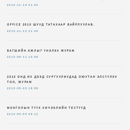
2013-11-19
01:03
OFFICE 2010 ШУУД ТАТАХААР БАЙРЛУУЛАВ.
2013-11-10
22:44
БАГШИЙН АЖЛЫГ ҮНЭЛЭХ ЖУРАМ
2013-09-11
10:59
2013 ОНД ИХ ДЭЭД СУРГУУЛИУДАД ОЮУТАН ЭЛСҮҮЛЭХ
ТОО, ЖУРАМ
2013-05-20
18:56
МОНГОЛЫН ТҮҮХ ХИЧЭЭЛИЙН ТЕСТҮҮД
2013-05-03
09:12