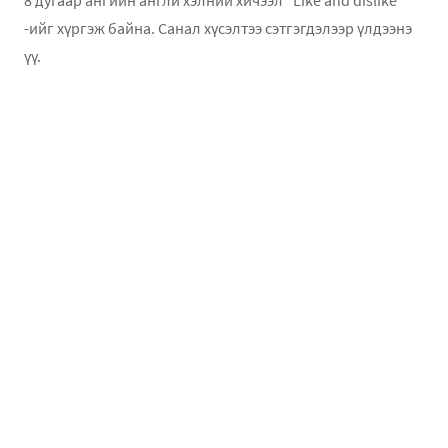
8 дугаар ангийн англи хэлний хичээл "Like and dislike"
-ийг хүргэж байна. Санал хүсэлтээ сэтгэгдэлээр үлдээнэ
үү.