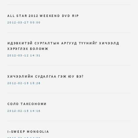
ALL STAR 2012 WEEKEND DVD RIP
2012-03-27
00:00
ИДЭВХИТЭЙ СУРГАЛТЫН АРГУУД ТҮҮНИЙГ ХИЧЭЭЛД
ХЭРЭГЛЭХ БОЛОМЖ
2012-03-12
14:31
ХИЧЭЭЛИЙН СУДАЛГАА ГЭЖ ЮУ ВЭ?
2012-02-15
15:28
СОЛО ТАКСОНОМИ
2012-02-15
14:16
I-SWEEP MONGOLIA