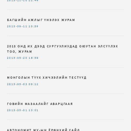
2013-11-10
22:44
БАГШИЙН АЖЛЫГ ҮНЭЛЭХ ЖУРАМ
2013-09-11
10:59
2013 ОНД ИХ ДЭЭД СУРГУУЛИУДАД ОЮУТАН ЭЛСҮҮЛЭХ
ТОО, ЖУРАМ
2013-05-20
18:56
МОНГОЛЫН ТҮҮХ ХИЧЭЭЛИЙН ТЕСТҮҮД
2013-05-03
09:12
ГОВИЙН МАЗААЛАЙГ АВАРЦГААЯ
2013-05-01
13:01
АВТОНОМИТ МУ-ЫН ЁРӨНХИЙ САЙД