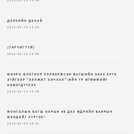
2012-02-15
14:00
ДЭЛХИЙН ДАЛАЙ
2012-02-15
13:32
(ГАРЧИГГҮЙ)
2012-02-13
14:36
МИКРО-БЛОГООР ХЭЛБЭРЖСЭН БАГШИЙН ЗААХ АРГА
ЗҮЙГЭЭР "ЭЭЛЖИТ ХИЧЭЭЛ"-ИЙН ҮР ӨГӨӨЖИЙГ
НЭМЭГДҮҮЛЭХ
2012-02-13
13:30
МОНГОЛЫН БАГШ НАРЫН 46 ДАХ ӨДРИЙН БАЯРЫН
МЭНДИЙГ ХҮРГЭЕ!
2012-02-02
15:31