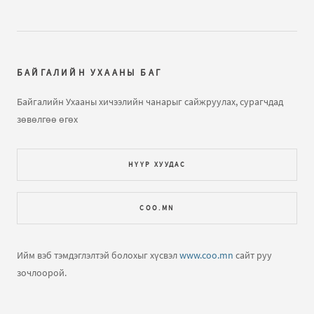
гажилтын тө...
бичлэгт
Нямжав Жаваа (зочин):
Сайн
Далайн усны татралт, түрэлтийн талаар
бичлэгт
Зочин:
arai2
БАЙГАЛИЙН УХААНЫ БАГ
Далайн татралт түрэлт
бичлэгт
Зочин:
яаж үзэх вэ юу
Байгалийн Ухааны хичээлийн чанарыг сайжруулах, сурагчдад
ч харагдахгүй байна
зөвөлгөө өгөх
Газарзүйн хичээл "Газарзүйн зургийн тусгаг,
НҮҮР ХУУДАС
гажилтын тө...
бичлэгт
Зочин:
Bi hicheelee hiih gsn
yma tgd ta nda gajiltiin tuhai tailbar oruuld ogooch
COO.MN
ЕШ-ФИЗИК 2009 В2 хувилбар хариутайгаа
бичлэгт
Хүслэн (зочин):
Hiij uzej
Ийм вэб тэмдэглэлтэй болохыг хүсвэл
www.coo.mn
сайт руу
зочлоорой.
Нар хиртэлт гэж юу юм бол?
бичлэгт
Зочин:
Llllllll