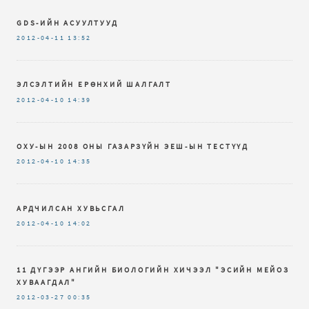
GDS-ИЙН АСУУЛТУУД
2012-04-11
13:52
ЭЛСЭЛТИЙН ЕРӨНХИЙ ШАЛГАЛТ
2012-04-10
14:39
ОХУ-ЫН 2008 ОНЫ ГАЗАРЗҮЙН ЭЕШ-ЫН ТЕСТҮҮД
2012-04-10
14:35
АРДЧИЛСАН ХУВЬСГАЛ
2012-04-10
14:02
11 ДҮГЭЭР АНГИЙН БИОЛОГИЙН ХИЧЭЭЛ "ЭСИЙН МЕЙОЗ
ХУВААГДАЛ"
2012-03-27
00:35