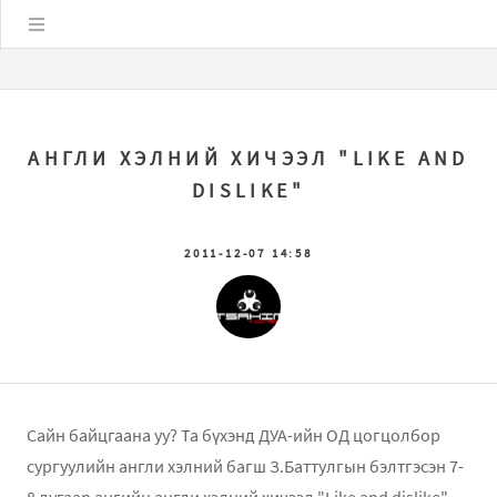
Цэс
АНГЛИ ХЭЛНИЙ ХИЧЭЭЛ "LIKE AND
DISLIKE"
2011-12-07 14:58
Сайн байцгаана уу? Та бүхэнд ДУА-ийн ОД цогцолбор
сургуулийн англи хэлний багш З.Баттулгын бэлтгэсэн 7-