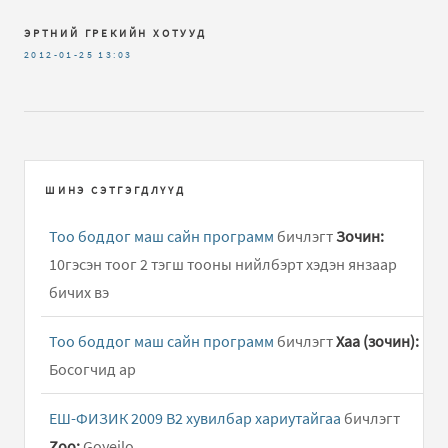
ЭРТНИЙ ГРЕКИЙН ХОТУУД
2012-01-25
13:03
ШИНЭ СЭТГЭГДЛҮҮД
Тоо боддог маш сайн программ
бичлэгт
Зочин:
10гэсэн тоог 2 тэгш тооны нийлбэрт хэдэн янзаар
бичих вэ
Тоо боддог маш сайн программ
бичлэгт
Хаа (зочин):
Босогчид ар
ЕШ-ФИЗИК 2009 В2 хувилбар хариутайгаа
бичлэгт
Zoo:
Goyeilo