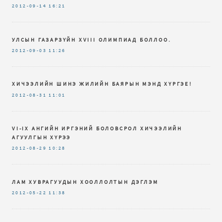
2012-09-14
16:21
УЛСЫН ГАЗАРЗҮЙН XVIII ОЛИМПИАД БОЛЛОО.
2012-09-03
11:26
ХИЧЭЭЛИЙН ШИНЭ ЖИЛИЙН БАЯРЫН МЭНД ХҮРГЭЕ!
2012-08-31
11:01
VI-IX AНГИЙН ИРГЭНИЙ БОЛОВСРОЛ ХИЧЭЭЛИЙН
АГУУЛГЫН ХҮРЭЭ
2012-08-29
10:28
ЛАМ ХУВРАГУУДЫН ХООЛЛОЛТЫН ДЭГЛЭМ
2012-05-22
11:38