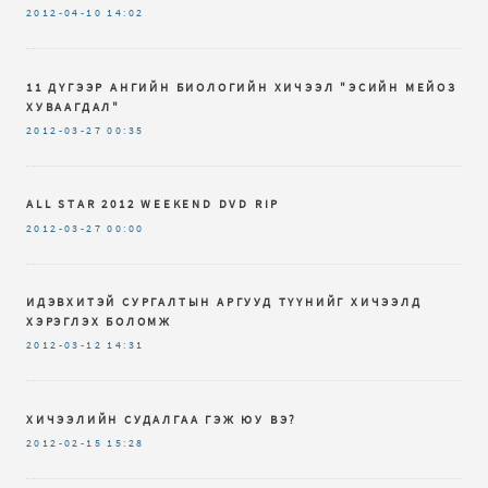
2012-04-10
14:02
11 ДҮГЭЭР АНГИЙН БИОЛОГИЙН ХИЧЭЭЛ "ЭСИЙН МЕЙОЗ
ХУВААГДАЛ"
2012-03-27
00:35
ALL STAR 2012 WEEKEND DVD RIP
2012-03-27
00:00
ИДЭВХИТЭЙ СУРГАЛТЫН АРГУУД ТҮҮНИЙГ ХИЧЭЭЛД
ХЭРЭГЛЭХ БОЛОМЖ
2012-03-12
14:31
ХИЧЭЭЛИЙН СУДАЛГАА ГЭЖ ЮУ ВЭ?
2012-02-15
15:28