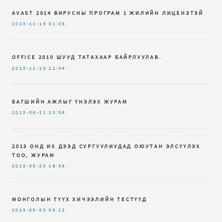
AVAST 2014 ВИРУСНЫ ПРОГРАМ 1 ЖИЛИЙН ЛИЦЕНЗТЭЙ
2013-11-19
01:03
OFFICE 2010 ШУУД ТАТАХААР БАЙРЛУУЛАВ.
2013-11-10
22:44
БАГШИЙН АЖЛЫГ ҮНЭЛЭХ ЖУРАМ
2013-09-11
10:59
2013 ОНД ИХ ДЭЭД СУРГУУЛИУДАД ОЮУТАН ЭЛСҮҮЛЭХ
ТОО, ЖУРАМ
2013-05-20
18:56
МОНГОЛЫН ТҮҮХ ХИЧЭЭЛИЙН ТЕСТҮҮД
2013-05-03
09:12