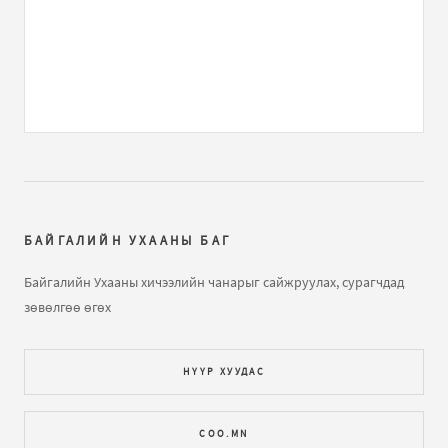
ЕШ-ФИЗИК 2009 В2 хувилбар хариутайгаа
бичлэгт
He:
Rh
Газарзүйн хичээл "Газарзүйн зургийн тусгаг,
гажилтын тө...
бичлэгт
Нямжав Жаваа (зочин):
Сайн
Далайн усны татралт, түрэлтийн талаар
бичлэгт
Зочин:
arai2
БАЙГАЛИЙН УХААНЫ БАГ
Далайн татралт түрэлт
бичлэгт
Зочин:
яаж үзэх вэ юу
Байгалийн Ухааны хичээлийн чанарыг сайжруулах, сурагчдад
ч харагдахгүй байна
зөвөлгөө өгөх
Газарзүйн хичээл "Газарзүйн зургийн тусгаг,
НҮҮР ХУУДАС
гажилтын тө...
бичлэгт
Зочин:
Bi hicheelee hiih gsn
yma tgd ta nda gajiltiin tuhai tailbar oruuld ogooch
COO.MN