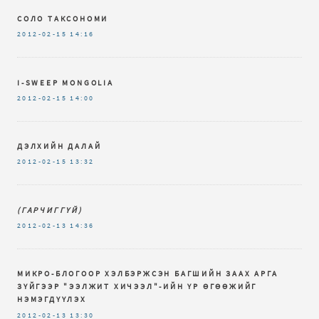
СОЛО ТАКСОНОМИ
2012-02-15
14:16
I-SWEEP MONGOLIA
2012-02-15
14:00
ДЭЛХИЙН ДАЛАЙ
2012-02-15
13:32
(ГАРЧИГГҮЙ)
2012-02-13
14:36
МИКРО-БЛОГООР ХЭЛБЭРЖСЭН БАГШИЙН ЗААХ АРГА
ЗҮЙГЭЭР "ЭЭЛЖИТ ХИЧЭЭЛ"-ИЙН ҮР ӨГӨӨЖИЙГ
НЭМЭГДҮҮЛЭХ
2012-02-13
13:30