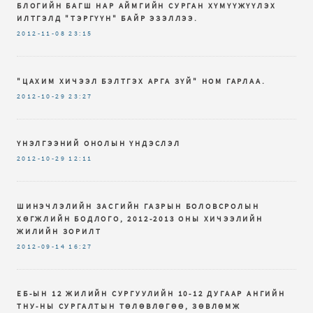
БЛОГИЙН БАГШ НАР АЙМГИЙН СУРГАН ХҮМҮҮЖҮҮЛЭХ
ИЛТГЭЛД "ТЭРГҮҮН" БАЙР ЭЗЭЛЛЭЭ.
2012-11-08
23:15
"ЦАХИМ ХИЧЭЭЛ БЭЛТГЭХ АРГА ЗҮЙ" НОМ ГАРЛАА.
2012-10-29
23:27
ҮНЭЛГЭЭНИЙ ОНОЛЫН ҮНДЭСЛЭЛ
2012-10-29
12:11
ШИНЭЧЛЭЛИЙН ЗАСГИЙН ГАЗРЫН БОЛОВСРОЛЫН
ХӨГЖЛИЙН БОДЛОГО, 2012-2013 ОНЫ ХИЧЭЭЛИЙН
ЖИЛИЙН ЗОРИЛТ
2012-09-14
16:27
ЕБ-ЫН 12 ЖИЛИЙН СУРГУУЛИЙН 10-12 ДУГААР АНГИЙН
ТНУ-НЫ СУРГАЛТЫН ТӨЛӨВЛӨГӨӨ, ЗӨВЛӨМЖ