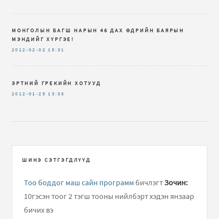
МОНГОЛЫН БАГШ НАРЫН 46 ДАХ ӨДРИЙН БАЯРЫН
МЭНДИЙГ ХҮРГЭЕ!
2012-02-02
15:31
ЭРТНИЙ ГРЕКИЙН ХОТУУД
2012-01-25
13:03
ШИНЭ СЭТГЭГДЛҮҮД
Тоо боддог маш сайн программ
бичлэгт
Зочин:
10гэсэн тоог 2 тэгш тооны нийлбэрт хэдэн янзаар
бичих вэ