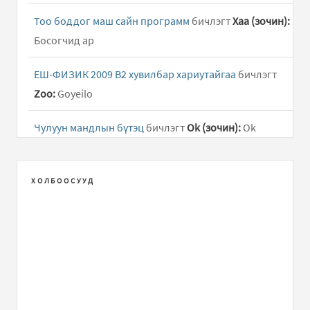
Тоо боддог маш сайн программ
бичлэгт
Хаа (зочин):
Босогчид ар
ЕШ-ФИЗИК 2009 В2 хувилбар хариутайгаа
бичлэгт
Zoo:
Goyeilo
Чулуун мандлын бүтэц
бичлэгт
Ok (зочин):
Ok
Тоо боддог маш сайн программ
бичлэгт
Зочин:
1985
x 4 /
ХОЛБООСУУД
Тоо боддог маш сайн программ
бичлэгт
Зочин:
asuultiig guitseegeerei. ilerhiilel bolgod bodno.
Guvaagdagch n...
ЕШ-ФИЗИК 2009 В2 хувилбар хариутайгаа
бичлэгт
MR GAY (зочин):
MAYBE IM