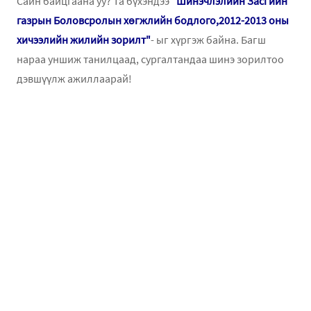
Сайн байцгаана уу? Та бүхэндээ
"Шинэчлэлийн Засгийн
газрын Боловсролын хөгжлийн бодлого,2012-2013 оны
хичээлийн жилийн зорилт"
- ыг хүргэж байна. Багш
нараа уншиж танилцаад, сургалтандаа шинэ зорилтоо
дэвшүүлж ажиллаарай!