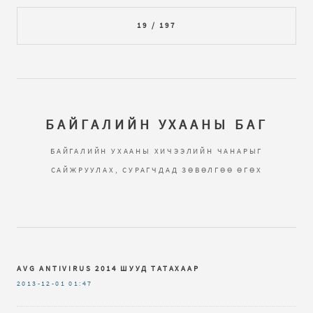
19 / 197
БАЙГАЛИЙН УХААНЫ БАГ
БАЙГАЛИЙН УХААНЫ ХИЧЭЭЛИЙН ЧАНАРЫГ
САЙЖРУУЛАХ, СУРАГЧДАД ЗӨВӨЛГӨӨ ӨГӨХ
AVG ANTIVIRUS 2014 ШУУД ТАТАХААР
2013-12-01
01:47