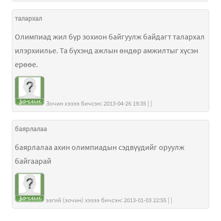
талархал
Олимпиад жил бүр зохион байгуулж байдагт талархал
илэрхиилье. Та бүхэнд ажлын өндөр амжилтыг хүсэн
ерөөе.
Зочин хэзээ бичсэн: 2013-04-26 19:35 | |
баярлалаа
баярлалаа ахин олимпиадын сэдвүүдийг оруулж
байгаарай
ээгий (зочин) хэзээ бичсэн: 2013-01-03 22:55 | |