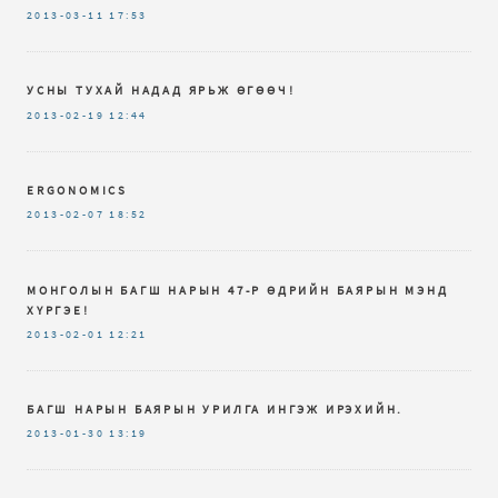
2013-03-11
17:53
УСНЫ ТУХАЙ НАДАД ЯРЬЖ ӨГӨӨЧ!
2013-02-19
12:44
ERGONOMICS
2013-02-07
18:52
МОНГОЛЫН БАГШ НАРЫН 47-Р ӨДРИЙН БАЯРЫН МЭНД
ХҮРГЭЕ!
2013-02-01
12:21
БАГШ НАРЫН БАЯРЫН УРИЛГА ИНГЭЖ ИРЭХИЙН.
2013-01-30
13:19