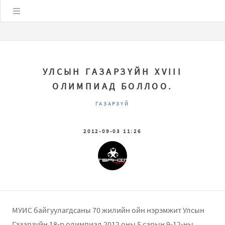
Цэс
УЛСЫН ГАЗАРЗҮЙН XVIII
ОЛИМПИАД БОЛЛОО.
ГАЗАРЗҮЙ
2012-09-03 11:26
МУИС байгуулагдсаны 70 жилийн ойн нэрэмжит Улсын
Газарзүйн 18-р олимпиад 2012 оны 5 сарын 9-12-ны