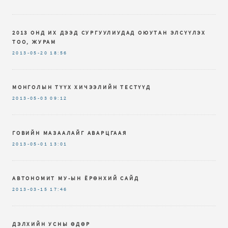
2013 ОНД ИХ ДЭЭД СУРГУУЛИУДАД ОЮУТАН ЭЛСҮҮЛЭХ
ТОО, ЖУРАМ
2013-05-20
18:56
МОНГОЛЫН ТҮҮХ ХИЧЭЭЛИЙН ТЕСТҮҮД
2013-05-03
09:12
ГОВИЙН МАЗААЛАЙГ АВАРЦГААЯ
2013-05-01
13:01
АВТОНОМИТ МУ-ЫН ЁРӨНХИЙ САЙД
2013-03-15
17:46
ДЭЛХИЙН УСНЫ ӨДӨР