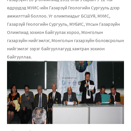
өдрүүдэд МУИС-ийн Газарзүй Геологийн Сургууль дээр
амжилттай боллоо. Уг олимпиадыг БСШУЯ, МУИС,
Газарзүй Геологийн Сургууль, МУБИС, Улсын Газарзүйн
Олимпиад зохион байгуулах хороо, Монголын
газарзүйн нийгэмлэг, Монголын газарзүйн боловсролын
нийгэмлэг зэрэг байгууллагууд хамтран зохион
байгууллаа.