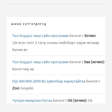
ШИНЭ СЭТГЭГДЛҮҮД
Тоо боддог маш сайн программ
бичлэгт
Зочин:
10гэсэн тоог 2 тэгш тооны нийлбэрт хэдэн янзаар
бичих вэ
Тоо боддог маш сайн программ
бичлэгт
Хаа (зочин):
Босогчид ар
ЕШ-ФИЗИК 2009 В2 хувилбар хариутайгаа
бичлэгт
Zoo:
Goyeilo
Чулуун мандлын бүтэц
бичлэгт
Ok (зочин):
Ok