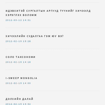
ИДЭВХИТЭЙ СУРГАЛТЫН АРГУУД ТҮҮНИЙГ ХИЧЭЭЛД
ХЭРЭГЛЭХ БОЛОМЖ
2012-03-12
14:31
ХИЧЭЭЛИЙН СУДАЛГАА ГЭЖ ЮУ ВЭ?
2012-02-15
15:28
СОЛО ТАКСОНОМИ
2012-02-15
14:16
I-SWEEP MONGOLIA
2012-02-15
14:00
ДЭЛХИЙН ДАЛАЙ
2012-02-15
13:32