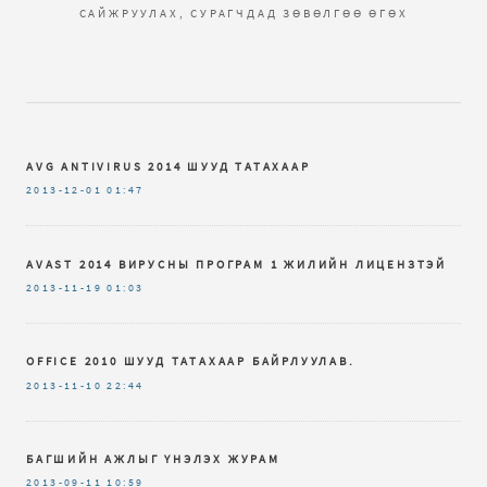
САЙЖРУУЛАХ, СУРАГЧДАД ЗӨВӨЛГӨӨ ӨГӨХ
AVG ANTIVIRUS 2014 ШУУД ТАТАХААР
2013-12-01
01:47
AVAST 2014 ВИРУСНЫ ПРОГРАМ 1 ЖИЛИЙН ЛИЦЕНЗТЭЙ
2013-11-19
01:03
OFFICE 2010 ШУУД ТАТАХААР БАЙРЛУУЛАВ.
2013-11-10
22:44
БАГШИЙН АЖЛЫГ ҮНЭЛЭХ ЖУРАМ
2013-09-11
10:59