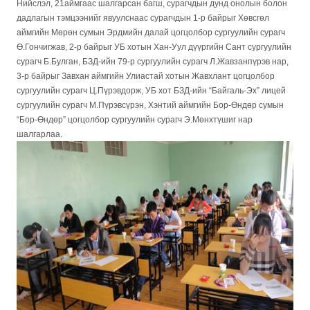
Нийслэл, 21аймгаас шалгарсан багш, сурагчдын дунд онолын болон
дадлагын тэмцээнийг явуулснаас сурагчдын 1-р байрыг Хөвсгөл
аймгийн Мөрөн сумын Эрдмийн далай цогцолбор сургуулийн сурагч
Ө.Гончигжав, 2-р байрыг УБ хотын Хан-Уул дүүргийн Сант сургуулийн
сурагч Б.Булган, БЗД-ийн 79-р сургуулийн сурагч Л.Жавзанпүрэв нар,
3-р байрыг Завхан аймгийн Улиастай хотын Жавхлант цогцолбор
сургуулийн сурагч Ц.Пүрэвдорж, УБ хот БЗД-ийн “Байгаль-Эх” лицей
сургуулийн сурагч М.Пүрэвсүрэн, Хэнтий аймгийн Бор-Өндөр сумын
“Бор-Өндөр” цогцолбор сургуулийн сурагч Э.Мөнхтүшиг нар
шалгарлаа.