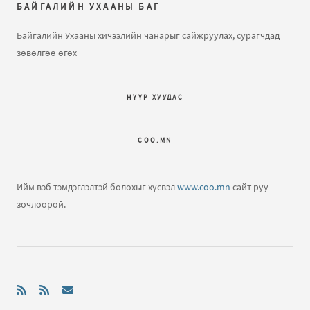
БАЙГАЛИЙН УХААНЫ БАГ
Далайн татралт түрэлт
бичлэгт
Зочин:
яаж үзэх вэ юу
Байгалийн Ухааны хичээлийн чанарыг сайжруулах, сурагчдад
ч харагдахгүй байна
зөвөлгөө өгөх
Газарзүйн хичээл "Газарзүйн зургийн тусгаг,
НҮҮР ХУУДАС
гажилтын тө...
бичлэгт
Зочин:
Bi hicheelee hiih gsn
yma tgd ta nda gajiltiin tuhai tailbar oruuld ogooch
COO.MN
ЕШ-ФИЗИК 2009 В2 хувилбар хариутайгаа
бичлэгт
Хүслэн (зочин):
Hiij uzej
Ийм вэб тэмдэглэлтэй болохыг хүсвэл
www.coo.mn
сайт руу
зочлоорой.
Нар хиртэлт гэж юу юм бол?
бичлэгт
Зочин:
Llllllll