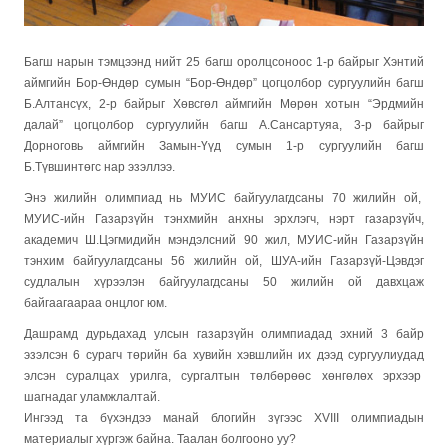
Багш нарын тэмцээнд нийт 25 багш оролцсоноос 1-р байрыг Хэнтий
аймгийн Бор-Өндөр сумын “Бор-Өндөр” цогцолбор сургуулийн багш
Б.Алтансүх, 2-р байрыг Хөвсгөл аймгийн Мөрөн хотын “Эрдмийн
далай” цогцолбор сургуулийн багш А.Сансартуяа, 3-р байрыг
Дорноговь аймгийн Замын-Үүд сумын 1-р сургуулийн багш
Б.Түвшинтөгс нар эзэллээ.
Энэ жилийн олимпиад нь МУИС байгуулагдсаны 70 жилийн ой,
МУИС-ийн Газарзүйн тэнхмийн анхны эрхлэгч, нэрт газарзүйч,
академич Ш.Цэгмидийн мэндэлсний 90 жил, МУИС-ийн Газарзүйн
тэнхим байгуулагдсаны 56 жилийн ой, ШУА-ийн Газарзүй-Цэвдэг
судлалын хүрээлэн байгуулагдсаны 50 жилийн ой давхцаж
байгаагаараа онцлог юм.
Дашрамд дурьдахад улсын газарзүйн олимпиадад эхний 3 байр
эзэлсэн 6 сурагч төрийн ба хувийн хэвшлийн их дээд сургуулиудад
элсэн суралцах урилга, сургалтын төлбөрөөс хөнгөлөх эрхээр
шагнадаг уламжлалтай.
Ингээд та бүхэндээ манай блогийн зүгээс XVIII oлимпиадын
материалыг хүргэж байна. Таалан болгооно уу?