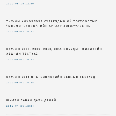
2012-05-15
12:59
ТНУ-НЫ ХИЧЭЭЛЭЭР СУРАГЧДЫН ОЙ ТОГТООЛТЫГ
"МНЕМОТЕХНИК"- ИЙН АРГААР ХӨГЖҮҮЛЭХ НЬ
2012-05-07
14:37
ОХУ-ЫН 2008, 2009, 2010, 2011 ОНУУДЫН ФИЗИКИЙН
ЭЕШ-ЫН ТЕСТҮҮД
2012-05-01
14:33
ОХУ-ЫН 2011 ОНЫ БИОЛОГИЙН ЭЕШ-ЫН ТЕСТҮҮД
2012-05-01
14:25
ШИЛЭН САВАН ДАХЬ ДАЛАЙ
2012-04-26
12:24