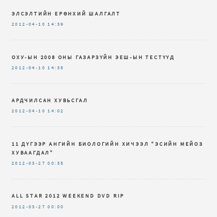
ЭЛСЭЛТИЙН ЕРӨНХИЙ ШАЛГАЛТ
2012-04-10
14:39
ОХУ-ЫН 2008 ОНЫ ГАЗАРЗҮЙН ЭЕШ-ЫН ТЕСТҮҮД
2012-04-10
14:35
АРДЧИЛСАН ХУВЬСГАЛ
2012-04-10
14:02
11 ДҮГЭЭР АНГИЙН БИОЛОГИЙН ХИЧЭЭЛ "ЭСИЙН МЕЙОЗ
ХУВААГДАЛ"
2012-03-27
00:35
ALL STAR 2012 WEEKEND DVD RIP
2012-03-27
00:00