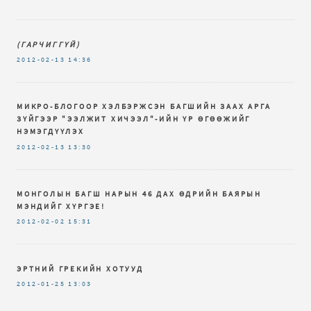
(ГАРЧИГГҮЙ)
2012-02-13
14:36
МИКРО-БЛОГООР ХЭЛБЭРЖСЭН БАГШИЙН ЗААХ АРГА
ЗҮЙГЭЭР "ЭЭЛЖИТ ХИЧЭЭЛ"-ИЙН ҮР ӨГӨӨЖИЙГ
НЭМЭГДҮҮЛЭХ
2012-02-13
13:30
МОНГОЛЫН БАГШ НАРЫН 46 ДАХ ӨДРИЙН БАЯРЫН
МЭНДИЙГ ХҮРГЭЕ!
2012-02-02
15:31
ЭРТНИЙ ГРЕКИЙН ХОТУУД
2012-01-25
13:03