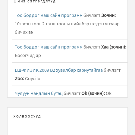
ШИНЭ СЭТГЭГДЛҮҮД
Тоо боддог маш сайн программ
бичлэгт
Зочин:
10гэсэн тоог 2 тэгш тооны нийлбэрт хэдэн янзаар
бичих вэ
Тоо боддог маш сайн программ
бичлэгт
Хаа (зочин):
Босогчид ар
ЕШ-ФИЗИК 2009 В2 хувилбар хариутайгаа
бичлэгт
Zoo:
Goyeilo
Чулуун мандлын бүтэц
бичлэгт
Ok (зочин):
Ok
Тоо боддог маш сайн программ
бичлэгт
Зочин:
1985
x 4 /
ХОЛБООСУУД
Тоо боддог маш сайн программ
бичлэгт
Зочин: