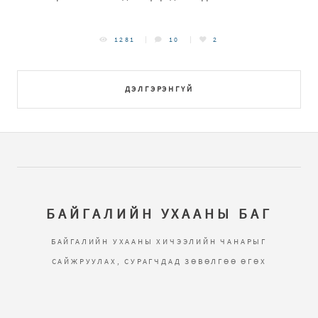
1281
10
2
ДЭЛГЭРЭНГҮЙ
БАЙГАЛИЙН УХААНЫ БАГ
БАЙГАЛИЙН УХААНЫ ХИЧЭЭЛИЙН ЧАНАРЫГ
САЙЖРУУЛАХ, СУРАГЧДАД ЗӨВӨЛГӨӨ ӨГӨХ