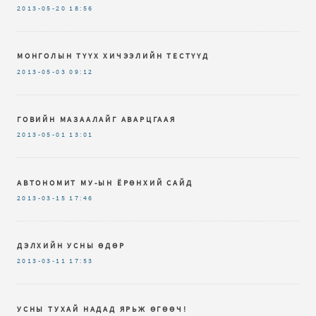
2013-05-20
18:56
МОНГОЛЫН ТҮҮХ ХИЧЭЭЛИЙН ТЕСТҮҮД
2013-05-03
09:12
ГОВИЙН МАЗААЛАЙГ АВАРЦГААЯ
2013-05-01
13:01
АВТОНОМИТ МУ-ЫН ЁРӨНХИЙ САЙД
2013-03-15
17:46
ДЭЛХИЙН УСНЫ ӨДӨР
2013-03-11
17:53
УСНЫ ТУХАЙ НАДАД ЯРЬЖ ӨГӨӨЧ!