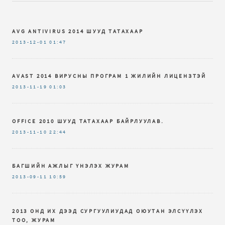
AVG ANTIVIRUS 2014 ШУУД ТАТАХААР
2013-12-01
01:47
AVAST 2014 ВИРУСНЫ ПРОГРАМ 1 ЖИЛИЙН ЛИЦЕНЗТЭЙ
2013-11-19
01:03
OFFICE 2010 ШУУД ТАТАХААР БАЙРЛУУЛАВ.
2013-11-10
22:44
БАГШИЙН АЖЛЫГ ҮНЭЛЭХ ЖУРАМ
2013-09-11
10:59
2013 ОНД ИХ ДЭЭД СУРГУУЛИУДАД ОЮУТАН ЭЛСҮҮЛЭХ
ТОО, ЖУРАМ