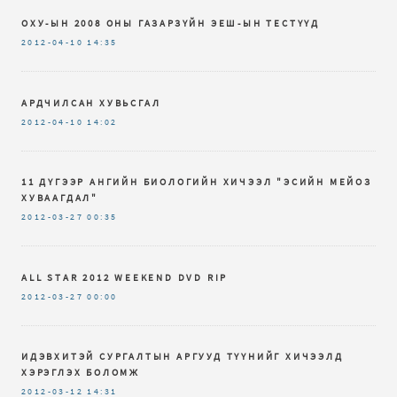
ОХУ-ЫН 2008 ОНЫ ГАЗАРЗҮЙН ЭЕШ-ЫН ТЕСТҮҮД
2012-04-10
14:35
АРДЧИЛСАН ХУВЬСГАЛ
2012-04-10
14:02
11 ДҮГЭЭР АНГИЙН БИОЛОГИЙН ХИЧЭЭЛ "ЭСИЙН МЕЙОЗ
ХУВААГДАЛ"
2012-03-27
00:35
ALL STAR 2012 WEEKEND DVD RIP
2012-03-27
00:00
ИДЭВХИТЭЙ СУРГАЛТЫН АРГУУД ТҮҮНИЙГ ХИЧЭЭЛД
ХЭРЭГЛЭХ БОЛОМЖ
2012-03-12
14:31