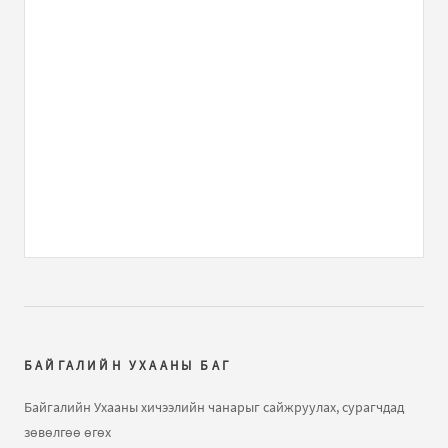
asuultiig guitseegeerei. ilerhiilel bolgod bodno.
Guvaagdagch n...
ЕШ-ФИЗИК 2009 В2 хувилбар хариутайгаа
бичлэгт
MR GAY (зочин):
MAYBE IM
ЕШ-ФИЗИК 2009 В2 хувилбар хариутайгаа
бичлэгт
He:
Rh
Газарзүйн хичээл "Газарзүйн зургийн тусгаг,
гажилтын тө...
бичлэгт
Нямжав Жаваа (зочин):
Сайн
Далайн усны татралт, түрэлтийн талаар
бичлэгт
Зочин:
arai2
БАЙГАЛИЙН УХААНЫ БАГ
Далайн татралт түрэлт
бичлэгт
Зочин:
яаж үзэх вэ юу
Байгалийн Ухааны хичээлийн чанарыг сайжруулах, сурагчдад
ч харагдахгүй байна
зөвөлгөө өгөх