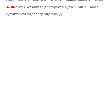
хичээлийн бүх оны ЭЕШ- ын материалыг манай блогийн
Хими
гэсэн булангаас дэлгэрүүлэн үзэж болно.Санал
хүсэлтээ сэтгэгдэлээр үлдээнэ үү!