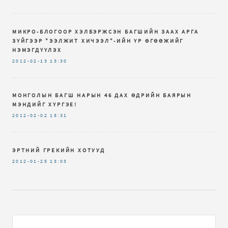
МИКРО-БЛОГООР ХЭЛБЭРЖСЭН БАГШИЙН ЗААХ АРГА
ЗҮЙГЭЭР "ЭЭЛЖИТ ХИЧЭЭЛ"-ИЙН ҮР ӨГӨӨЖИЙГ
НЭМЭГДҮҮЛЭХ
2012-02-13
13:30
МОНГОЛЫН БАГШ НАРЫН 46 ДАХ ӨДРИЙН БАЯРЫН
МЭНДИЙГ ХҮРГЭЕ!
2012-02-02
15:31
ЭРТНИЙ ГРЕКИЙН ХОТУУД
2012-01-25
13:03