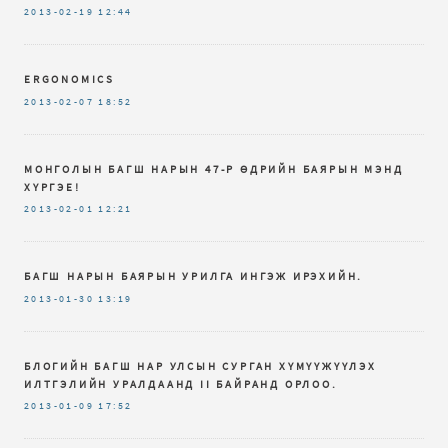
2013-02-19
12:44
ERGONOMICS
2013-02-07
18:52
МОНГОЛЫН БАГШ НАРЫН 47-Р ӨДРИЙН БАЯРЫН МЭНД
ХҮРГЭЕ!
2013-02-01
12:21
БАГШ НАРЫН БАЯРЫН УРИЛГА ИНГЭЖ ИРЭХИЙН.
2013-01-30
13:19
БЛОГИЙН БАГШ НАР УЛСЫН СУРГАН ХҮМҮҮЖҮҮЛЭХ
ИЛТГЭЛИЙН УРАЛДААНД II БАЙРАНД ОРЛОО.
2013-01-09
17:52