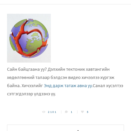
Сайн байцгаана уу? Дэлхийн тектоник хавтангийн
хөдөлгөөний талаар бэлдсэн видео хичээлээ хүргэж
байна. Хичээлийг
Энд дарж татаж авна уу.
Санал хүсэлтээ
сэтгэгдэлээр үлдээнэ үү.
2101
1
5