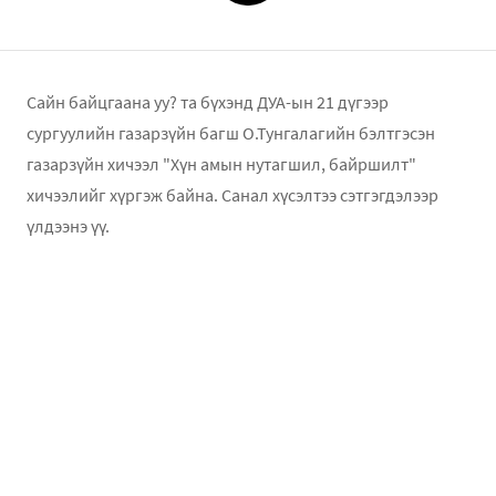
Сайн байцгаана уу? та бүхэнд ДУА-ын 21 дүгээр
сургуулийн газарзүйн багш О.Тунгалагийн бэлтгэсэн
газарзүйн хичээл "Хүн амын нутагшил, байршилт"
хичээлийг хүргэж байна. Санал хүсэлтээ сэтгэгдэлээр
үлдээнэ үү.