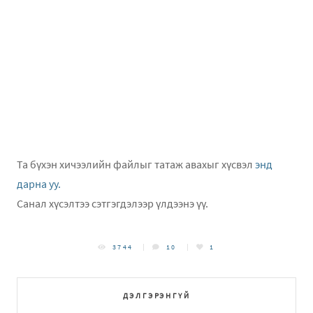
Та бүхэн хичээлийн файлыг татаж авахыг хүсвэл
энд
дарна уу.
Санал хүсэлтээ сэтгэгдэлээр үлдээнэ үү.
3744
10
1
ДЭЛГЭРЭНГҮЙ