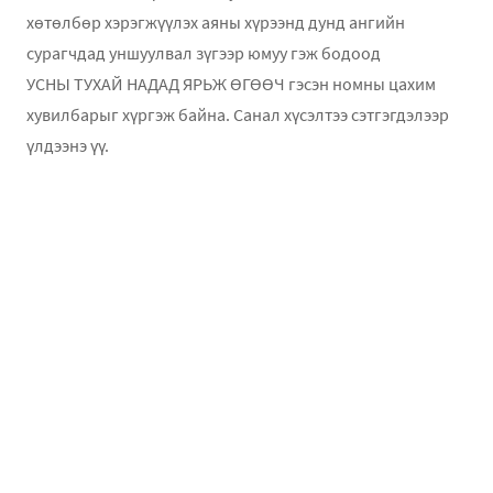
хөтөлбөр хэрэгжүүлэх аяны хүрээнд дунд ангийн
сурагчдад уншуулвал зүгээр юмуу гэж бодоод
УСНЫ ТУХАЙ НАДАД ЯРЬЖ ӨГӨӨЧ гэсэн номны цахим
хувилбарыг хүргэж байна. Санал хүсэлтээ сэтгэгдэлээр
үлдээнэ үү.