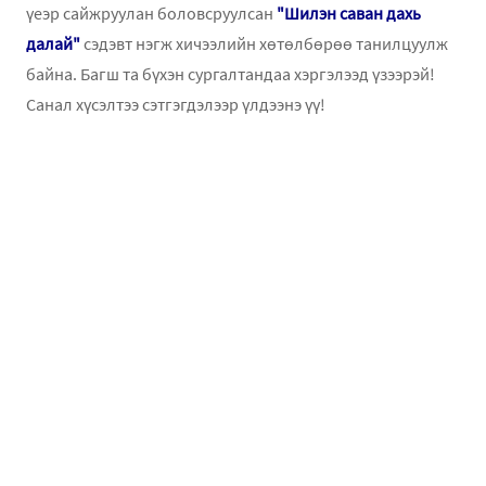
үеэр сайжруулан боловсруулсан
"Шилэн саван дахь
далай"
сэдэвт нэгж хичээлийн хөтөлбөрөө танилцуулж
байна. Багш та бүхэн сургалтандаа хэргэлээд үзээрэй!
Санал хүсэлтээ сэтгэгдэлээр үлдээнэ үү!