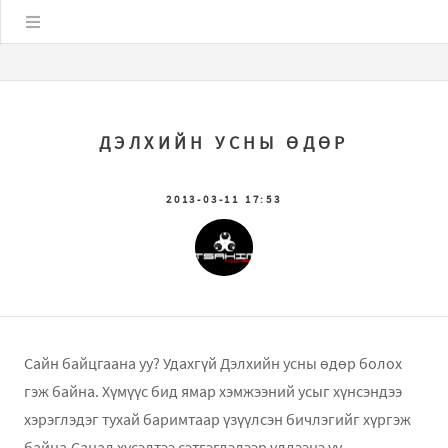
Цэс
ДЭЛХИЙН УСНЫ ӨДӨР
2013-03-11 17:53
Сайн байцгаана уу? Удахгүй Дэлхийн усны өдөр болох
гэж байна. Хүмүүс бид ямар хэмжээний усыг хүнсэндээ
хэрэглэдэг тухай баримтаар үзүүлсэн бичлэгийг хүргэж
байна.Санал хүсэлтээ сэтгэгдэлээр үлдээнэ үү.