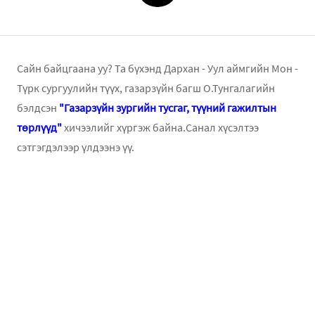
Сайн байцгаана уу? Та бүхэнд Дархан - Уул аймгийн Мон -
Түрк сургуулийн түүх, газарзүйн багш О.Тунгалагийн
бэлдсэн
"Газарзүйн зургийн тусгаг, түүний гажилтын
төрлүүд"
хичээлийг хүргэж байна.Санал хүсэлтээ
сэтгэгдэлээр үлдээнэ үү.