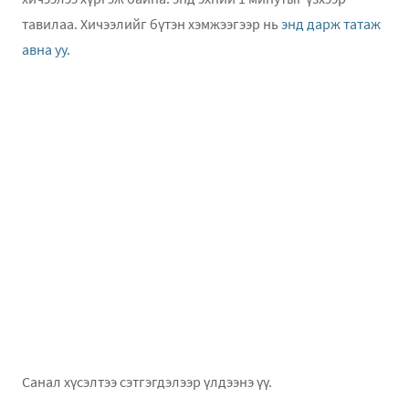
тавилаа. Хичээлийг бүтэн хэмжээгээр нь
энд дарж татаж
авна уу.
Санал хүсэлтээ сэтгэгдэлээр үлдээнэ үү.