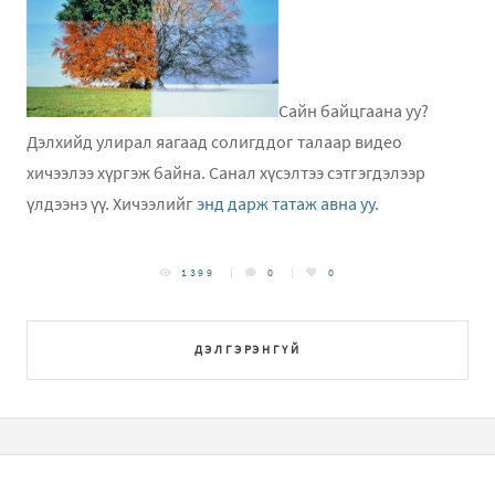
Сайн байцгаана уу?
Дэлхийд улирал яагаад солигддог талаар видео
хичээлээ хүргэж байна. Санал хүсэлтээ сэтгэгдэлээр
үлдээнэ үү. Хичээлийг
энд дарж татаж авна уу.
1399
0
0
ДЭЛГЭРЭНГҮЙ