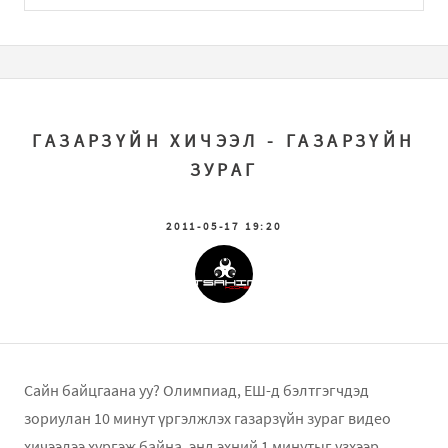
ГАЗАРЗҮЙН ХИЧЭЭЛ - ГАЗАРЗҮЙН
ЗУРАГ
2011-05-17 19:20
Сайн байцгаана уу? Олимпиад, ЕШ-д бэлтгэгчдэд
зориулан 10 минут үргэлжлэх газарзүйн зураг видео
хичээлээ хүргэж байна. энд эхний 1 минутыг үзхээр