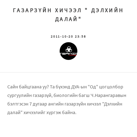
ГАЗАРЗҮЙН ХИЧЭЭЛ " ДЭЛХИЙН
ДАЛАЙ"
2011-10-20 23:58
Сайн байцгаана уу? Та бүхэнд ДУА-ын "Од" цогцолбор
сургуулийн газарзүй, биологийн багш Ч.Нарангаравын
бэлтгэсэн 7 дугаар ангийн газарзүйн хичээл "Дэлхийн
далай" хичээлийг хүргэж байна.