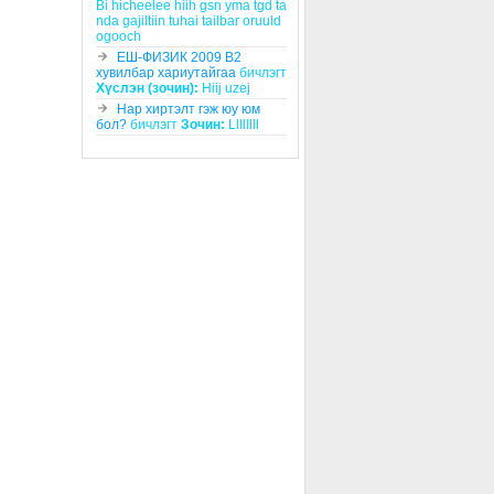
Bi hicheelee hiih gsn yma tgd ta
nda gajiltiin tuhai tailbar oruuld
ogooch
ЕШ-ФИЗИК 2009 В2
хувилбар хариутайгаа
бичлэгт
Хүслэн (зочин):
Hiij uzej
Нар хиртэлт гэж юу юм
бол?
бичлэгт
Зочин:
Llllllll