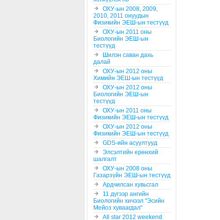
ОХУ-ын 2008, 2009,
2010, 2011 онуудын
Физикийн ЭЕШ-ын тестүүд
ОХУ-ын 2011 оны
Биологийн ЭЕШ-ын
тестүүд
Шилэн саван дахь
далай
ОХУ-ын 2012 оны
Химийн ЭЕШ-ын тестүүд
ОХУ-ын 2012 оны
Биологийн ЭЕШ-ын
тестүүд
ОХУ-ын 2011 оны
Физикийн ЭЕШ-ын тестүүд
ОХУ-ын 2012 оны
Физикийн ЭЕШ-ын тестүүд
GDS-ийн асуултууд
Элсэлтийн ерөнхий
шалгалт
ОХУ-ын 2008 оны
Газарзүйн ЭЕШ-ын тестүүд
Ардчилсан хувьсгал
11 дүгээр ангийн
Биологийн хичээл "Эсийн
Мейоз хуваагдал"
All star 2012 weekend