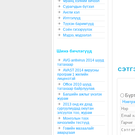
Франц хэлний хичээл
Сурагчдын бүтээл
Англи хэл
Илтгэлүүд
Түүхэн баримтууд
Соён гэгээрүүлэх
Мэдээ, мэдээлэл
Шинэ бичлэгүүд
AVG antivirus 2014 шууд
татахаар
СЭТГ
AVAST 2014 вирусны
програм 1 жилийн
лицензтэй
Office 2010 шууд
татахаар байрлуулав.
Багшийн ажлыг үнэлэх
Бүрт
журам
2013 онд их дээд
сургуулиудад оюутан
элсүүлэх тоо, журам
Монголын түүх
хичээлийн тестүүд
Говийн мазаалайг
аварцгаая