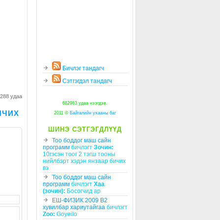
Бичлэг тандагч
Сэтгэгдэл тандагч
1288 удаа
682963 удаа нээгдэв.
ИЧИХ
2011 ©
Байгалийн ухааны баг
ШИНЭ СЭТГЭГДЛҮҮД
Тоо боддог маш сайн
программ
бичлэгт
Зочин:
10гэсэн тоог 2 тэгш тооны
нийлбэрт хэдэн янзаар бичих
вэ
Тоо боддог маш сайн
программ
бичлэгт
Хаа
(зочин):
Босогчид ар
ЕШ-ФИЗИК 2009 В2
хувилбар хариутайгаа
бичлэгт
Zoo:
Goyeilo