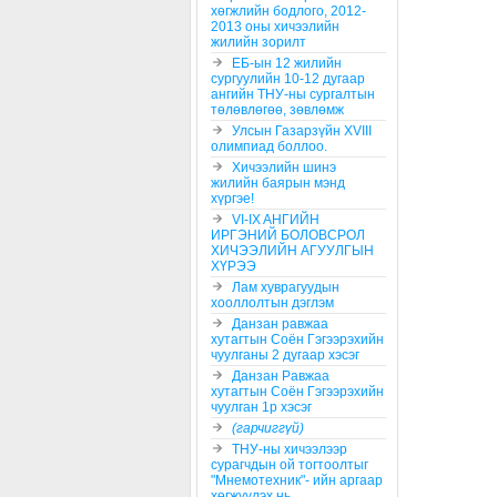
хөгжлийн бодлого, 2012-
2013 оны хичээлийн
жилийн зорилт
ЕБ-ын 12 жилийн
сургуулийн 10-12 дугаар
ангийн ТНУ-ны сургалтын
төлөвлөгөө, зөвлөмж
Улсын Газарзүйн XVIII
олимпиад боллоо.
Хичээлийн шинэ
жилийн баярын мэнд
хүргэе!
VI-IX AНГИЙН
ИРГЭНИЙ БОЛОВСРОЛ
ХИЧЭЭЛИЙН АГУУЛГЫН
ХҮРЭЭ
Лам хуврагуудын
хооллолтын дэглэм
Данзан равжаа
хутагтын Соён Гэгээрэхийн
чуулганы 2 дугаар хэсэг
Данзан Равжаа
хутагтын Соён Гэгээрэхийн
чуулган 1р хэсэг
(гарчиггүй)
ТНУ-ны хичээлээр
сурагчдын ой тогтоолтыг
"Мнемотехник"- ийн аргаар
хөгжүүлэх нь