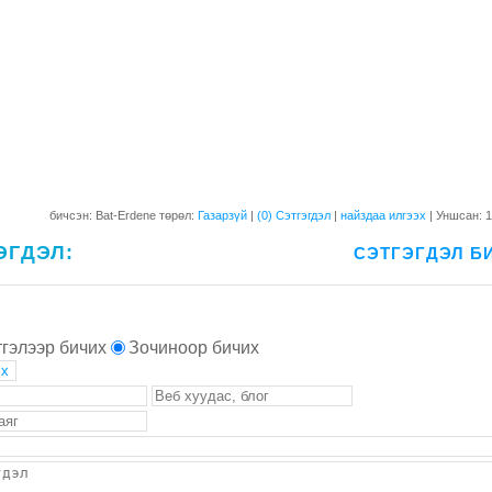
бичсэн: Bat-Erdene төрөл:
Газарзүй
|
(0) Сэтгэгдэл
|
найздаа илгээх
| Уншсан: 
ЭГДЭЛ:
СЭТГЭГДЭЛ Б
гэлээр бичих
Зочиноор бичих