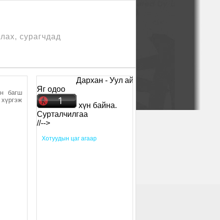
лах, сурагчдад
Дархан - Уул аймаг Байгалийн Ухааны Ба
Яг одоо
йн багш
 хүргэж
хүн байна.
Сурталчилгаа
//-->
Xотуудын цаг агаар