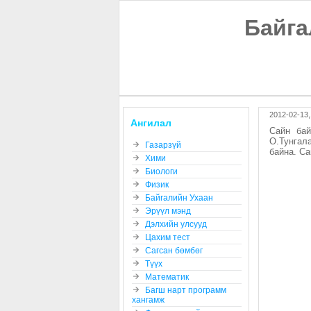
Байга
2012-02-13,
Ангилал
Сайн бай
О.Тунгал
Газарзүй
байна. Са
Хими
Биологи
Физик
Байгалийн Ухаан
Эрүүл мэнд
Дэлхийн улсууд
Цахим тест
Сагсан бөмбөг
Түүх
Математик
Багш нарт программ
хангамж