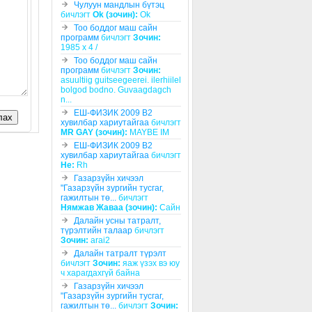
Чулуун мандлын бүтэц
бичлэгт
Ok (зочин):
Ok
Тоо боддог маш сайн
программ
бичлэгт
Зочин:
1985 x 4 /
Тоо боддог маш сайн
программ
бичлэгт
Зочин:
asuultiig guitseegeerei. ilerhiilel
bolgod bodno. Guvaagdagch
n...
ЕШ-ФИЗИК 2009 В2
лах
хувилбар хариутайгаа
бичлэгт
MR GAY (зочин):
MAYBE IM
ЕШ-ФИЗИК 2009 В2
хувилбар хариутайгаа
бичлэгт
He:
Rh
Газарзүйн хичээл
"Газарзүйн зургийн тусгаг,
гажилтын тө...
бичлэгт
Нямжав Жаваа (зочин):
Сайн
Далайн усны татралт,
түрэлтийн талаар
бичлэгт
Зочин:
arai2
Далайн татралт түрэлт
бичлэгт
Зочин:
яаж үзэх вэ юу
ч харагдахгүй байна
Газарзүйн хичээл
"Газарзүйн зургийн тусгаг,
гажилтын тө...
бичлэгт
Зочин: