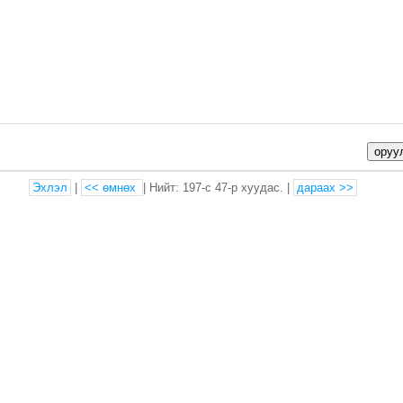
оруу
Эхлэл
|
<< өмнөх
| Нийт: 197-с 47-р хуудас. |
дараах >>