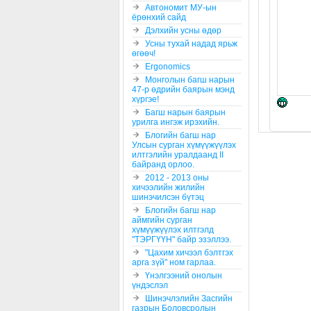
Автономит МУ-ын
ёрөнхий сайд
Дэлхийн усны өдөр
Усны тухай надад ярьж
өгөөч!
Ergonomics
Монголын багш нарын
47-р өдрийн баярын мэнд
хүргэе!
Багш нарын баярын
урилга ингэж ирэхийн.
Блогийн багш нар
Улсын сурган хүмүүжүүлэх
илтгэлийн уралдаанд II
байранд орлоо.
2012 - 2013 оны
хичээлийн жилийн
шинэчилсэн бүтэц
Блогийн багш нар
аймгийн сурган
хүмүүжүүлэх илтгэлд
"ТЭРГҮҮН" байр эзэллээ.
"Цахим хичээл бэлтгэх
арга зүй" ном гарлаа.
Үнэлгээний онолын
үндэслэл
Шинэчлэлийн Засгийн
газрын Боловсролын