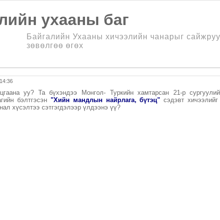
лийн ухааны баг
Байгалийн Ухааны хичээлийн чанарыг сайжруу
зөвөлгөө өгөх
14:36
цгаана уу? Та бүхэндээ Монгол- Туркийн хамтарсан 21-р сургуули
агийн бэлтгэсэн
"Хийн мандлын найрлага, бүтэц"
сэдэвт хичээлийг
нал хүсэлтээ сэтгэгдэлээр үлдээнэ үү?