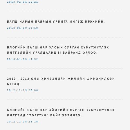
2013-02-01
12:21
БАГШ НАРЫН БАЯРЫН УРИЛГА ИНГЭЖ ИРЭХИЙН.
2013-01-30
13:19
БЛОГИЙН БАГШ НАР УЛСЫН СУРГАН ХҮМҮҮЖҮҮЛЭХ
ИЛТГЭЛИЙН УРАЛДААНД II БАЙРАНД ОРЛОО.
2013-01-09
17:52
2012 - 2013 ОНЫ ХИЧЭЭЛИЙН ЖИЛИЙН ШИНЭЧИЛСЭН
БҮТЭЦ
2012-12-13
23:00
БЛОГИЙН БАГШ НАР АЙМГИЙН СУРГАН ХҮМҮҮЖҮҮЛЭХ
ИЛТГЭЛД "ТЭРГҮҮН" БАЙР ЭЗЭЛЛЭЭ.
2012-11-08
23:15