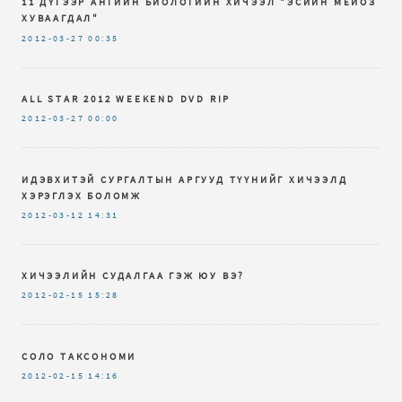
11 ДҮГЭЭР АНГИЙН БИОЛОГИЙН ХИЧЭЭЛ "ЭСИЙН МЕЙОЗ
ХУВААГДАЛ"
2012-03-27
00:35
ALL STAR 2012 WEEKEND DVD RIP
2012-03-27
00:00
ИДЭВХИТЭЙ СУРГАЛТЫН АРГУУД ТҮҮНИЙГ ХИЧЭЭЛД
ХЭРЭГЛЭХ БОЛОМЖ
2012-03-12
14:31
ХИЧЭЭЛИЙН СУДАЛГАА ГЭЖ ЮУ ВЭ?
2012-02-15
15:28
СОЛО ТАКСОНОМИ
2012-02-15
14:16