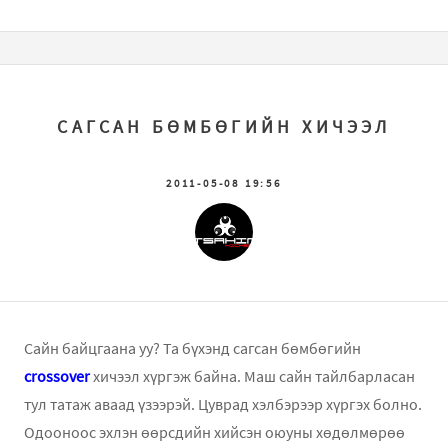
САГСАН БӨМБӨГИЙН ХИЧЭЭЛ
2011-05-08 19:56
Сайн байцгаана уу? Та бүхэнд сагсан бөмбөгийн
crossover
хичээл хүргэж байна. Маш сайн тайлбарласан
тул татаж аваад үзээрэй. Цуврад хэлбэрээр хүргэх болно.
Одооноос эхлэн өөрсдийн хийсэн оюуны хөдөлмөрөө