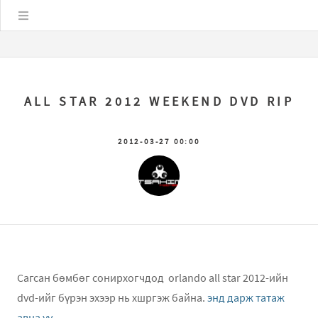
Цэс
ALL STAR 2012 WEEKEND DVD RIP
2012-03-27 00:00
Сагсан бөмбөг сонирхогчдод orlando all star 2012-ийн
dvd-ийг бүрэн эхээр нь хшргэж байна.
энд дарж татаж
авна уу.