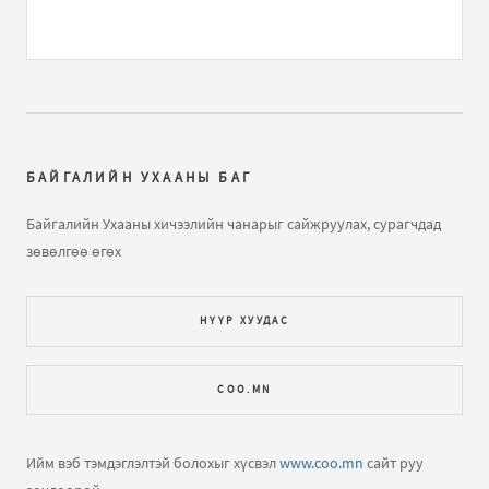
Газарзүйн хичээл "Газарзүйн зургийн тусгаг,
гажилтын тө...
бичлэгт
Нямжав Жаваа (зочин):
Сайн
Далайн усны татралт, түрэлтийн талаар
бичлэгт
Зочин:
arai2
БАЙГАЛИЙН УХААНЫ БАГ
Далайн татралт түрэлт
бичлэгт
Зочин:
яаж үзэх вэ юу
Байгалийн Ухааны хичээлийн чанарыг сайжруулах, сурагчдад
ч харагдахгүй байна
зөвөлгөө өгөх
Газарзүйн хичээл "Газарзүйн зургийн тусгаг,
НҮҮР ХУУДАС
гажилтын тө...
бичлэгт
Зочин:
Bi hicheelee hiih gsn
yma tgd ta nda gajiltiin tuhai tailbar oruuld ogooch
COO.MN
ЕШ-ФИЗИК 2009 В2 хувилбар хариутайгаа
бичлэгт
Хүслэн (зочин):
Hiij uzej
Ийм вэб тэмдэглэлтэй болохыг хүсвэл
www.coo.mn
сайт руу