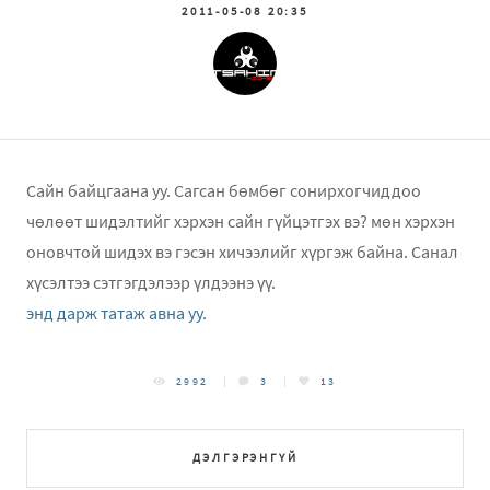
2011-05-08 20:35
Сайн байцгаана уу. Сагсан бөмбөг сонирхогчиддоо
чөлөөт шидэлтийг хэрхэн сайн гүйцэтгэх вэ? мөн хэрхэн
оновчтой шидэх вэ гэсэн хичээлийг хүргэж байна. Санал
хүсэлтээ сэтгэгдэлээр үлдээнэ үү.
энд дарж татаж авна уу.
2992
3
13
ДЭЛГЭРЭНГҮЙ