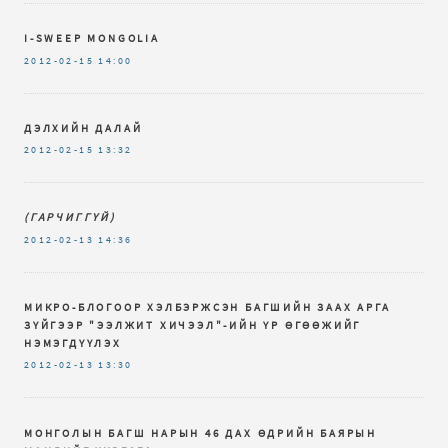
I-SWEEP MONGOLIA
2012-02-15
14:00
ДЭЛХИЙН ДАЛАЙ
2012-02-15
13:32
(ГАРЧИГГҮЙ)
2012-02-13
14:36
МИКРО-БЛОГООР ХЭЛБЭРЖСЭН БАГШИЙН ЗААХ АРГА
ЗҮЙГЭЭР "ЭЭЛЖИТ ХИЧЭЭЛ"-ИЙН ҮР ӨГӨӨЖИЙГ
НЭМЭГДҮҮЛЭХ
2012-02-13
13:30
МОНГОЛЫН БАГШ НАРЫН 46 ДАХ ӨДРИЙН БАЯРЫН