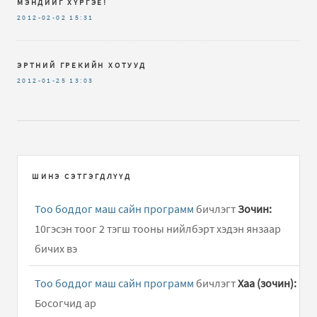
МЭНДИЙГ ХҮРГЭЕ!
2012-02-02
15:31
ЭРТНИЙ ГРЕКИЙН ХОТУУД
2012-01-25
13:03
ШИНЭ СЭТГЭГДЛҮҮД
Тоо боддог маш сайн программ
бичлэгт
Зочин:
10гэсэн тоог 2 тэгш тооны нийлбэрт хэдэн янзаар
бичих вэ
Тоо боддог маш сайн программ
бичлэгт
Хаа (зочин):
Босогчид ар