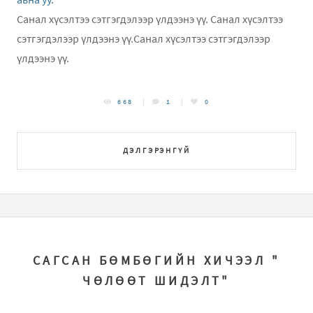
Санал хүсэлтээ сэтгэгдэлээр үлдээнэ үү. Санал хүсэлтээ
сэтгэгдэлээр үлдээнэ үү.Санал хүсэлтээ сэтгэгдэлээр
үлдээнэ үү.
668
1
0
ДЭЛГЭРЭНГҮЙ
САГСАН БӨМБӨГИЙН ХИЧЭЭЛ "
ЧӨЛӨӨТ ШИДЭЛТ"