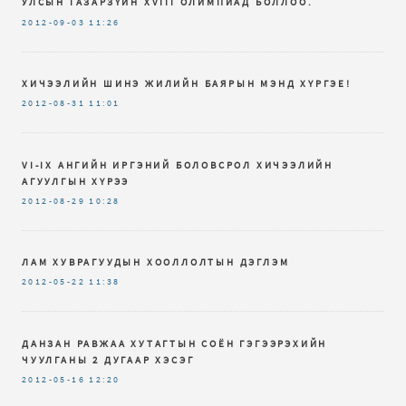
УЛСЫН ГАЗАРЗҮЙН XVIII ОЛИМПИАД БОЛЛОО.
2012-09-03
11:26
ХИЧЭЭЛИЙН ШИНЭ ЖИЛИЙН БАЯРЫН МЭНД ХҮРГЭЕ!
2012-08-31
11:01
VI-IX AНГИЙН ИРГЭНИЙ БОЛОВСРОЛ ХИЧЭЭЛИЙН
АГУУЛГЫН ХҮРЭЭ
2012-08-29
10:28
ЛАМ ХУВРАГУУДЫН ХООЛЛОЛТЫН ДЭГЛЭМ
2012-05-22
11:38
ДАНЗАН РАВЖАА ХУТАГТЫН СОЁН ГЭГЭЭРЭХИЙН
ЧУУЛГАНЫ 2 ДУГААР ХЭСЭГ
2012-05-16
12:20