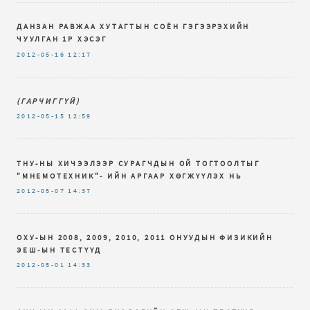
ДАНЗАН РАВЖАА ХУТАГТЫН СОЁН ГЭГЭЭРЭХИЙН
ЧУУЛГАН 1Р ХЭСЭГ
2012-05-16
12:17
(ГАРЧИГГҮЙ)
2012-05-15
12:59
ТНУ-НЫ ХИЧЭЭЛЭЭР СУРАГЧДЫН ОЙ ТОГТООЛТЫГ
"МНЕМОТЕХНИК"- ИЙН АРГААР ХӨГЖҮҮЛЭХ НЬ
2012-05-07
14:37
ОХУ-ЫН 2008, 2009, 2010, 2011 ОНУУДЫН ФИЗИКИЙН
ЭЕШ-ЫН ТЕСТҮҮД
2012-05-01
14:33