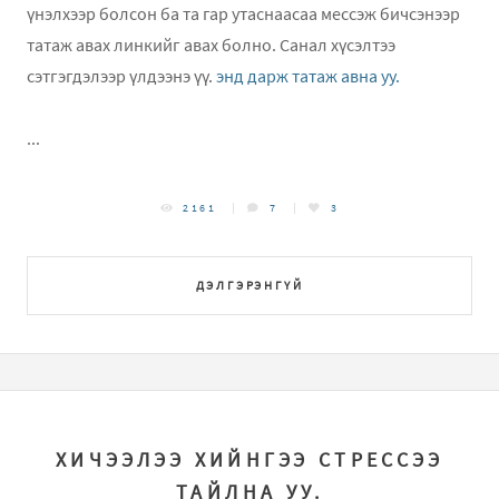
үнэлхээр болсон ба та гар утаснаасаа мессэж бичсэнээр
татаж авах линкийг авах болно. Санал хүсэлтээ
сэтгэгдэлээр үлдээнэ үү.
энд дарж татаж авна уу.
...
2161
7
3
ДЭЛГЭРЭНГҮЙ
ХИЧЭЭЛЭЭ ХИЙНГЭЭ СТРЕССЭЭ
ТАЙЛНА УУ.