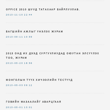
OFFICE 2010 ШУУД ТАТАХААР БАЙРЛУУЛАВ.
2013-11-10
22:44
БАГШИЙН АЖЛЫГ ҮНЭЛЭХ ЖУРАМ
2013-09-11
10:59
2013 ОНД ИХ ДЭЭД СУРГУУЛИУДАД ОЮУТАН ЭЛСҮҮЛЭХ
ТОО, ЖУРАМ
2013-05-20
18:56
МОНГОЛЫН ТҮҮХ ХИЧЭЭЛИЙН ТЕСТҮҮД
2013-05-03
09:12
ГОВИЙН МАЗААЛАЙГ АВАРЦГААЯ
2013-05-01
13:01