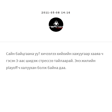
2011-05-08 14:16
Сайн байцгаана уу? хичээлээ хийхийн хажуугаар хааяа ч
гэсэн 3-аас шидэж стрессээ тайлаарай. Энэ жилийн
playoff ч халуухан болж байна даа.