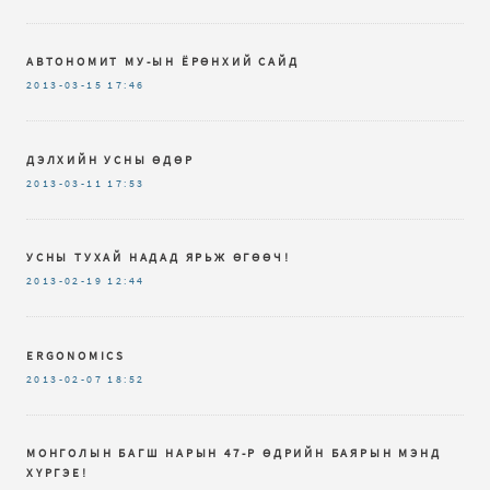
АВТОНОМИТ МУ-ЫН ЁРӨНХИЙ САЙД
2013-03-15
17:46
ДЭЛХИЙН УСНЫ ӨДӨР
2013-03-11
17:53
УСНЫ ТУХАЙ НАДАД ЯРЬЖ ӨГӨӨЧ!
2013-02-19
12:44
ERGONOMICS
2013-02-07
18:52
МОНГОЛЫН БАГШ НАРЫН 47-Р ӨДРИЙН БАЯРЫН МЭНД
ХҮРГЭЕ!