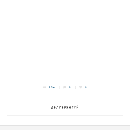
754
8
6
ДЭЛГЭРЭНГҮЙ