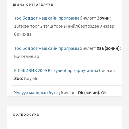
ШИНЭ СЭТГЭГДЛҮҮД
Тоо боддог маш сайн программ
бичлэгт
Зочин:
10гэсэн тоог 2 тэгш тооны нийлбэрт хэдэн янзаар
бичих вэ
Тоо боддог маш сайн программ
бичлэгт
Хаа (зочин):
Босогчид ар
ЕШ-ФИЗИК 2009 В2 хувилбар хариутайгаа
бичлэгт
Zoo:
Goyeilo
Чулуун мандлын бүтэц
бичлэгт
Ok (зочин):
Ok
Тоо боддог маш сайн программ
бичлэгт
Зочин:
1985
x 4 /
ХОЛБООСУУД
Тоо боддог маш сайн программ
бичлэгт
Зочин: