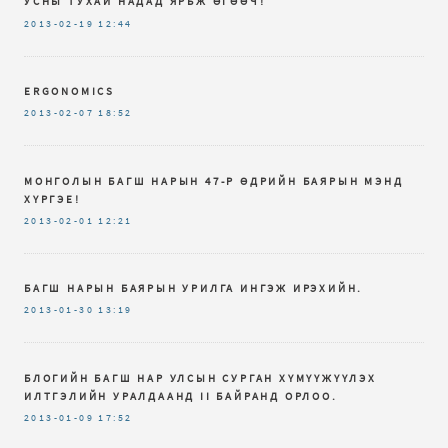
УСНЫ ТУХАЙ НАДАД ЯРЬЖ ӨГӨӨЧ!
2013-02-19
12:44
ERGONOMICS
2013-02-07
18:52
МОНГОЛЫН БАГШ НАРЫН 47-Р ӨДРИЙН БАЯРЫН МЭНД
ХҮРГЭЕ!
2013-02-01
12:21
БАГШ НАРЫН БАЯРЫН УРИЛГА ИНГЭЖ ИРЭХИЙН.
2013-01-30
13:19
БЛОГИЙН БАГШ НАР УЛСЫН СУРГАН ХҮМҮҮЖҮҮЛЭХ
ИЛТГЭЛИЙН УРАЛДААНД II БАЙРАНД ОРЛОО.
2013-01-09
17:52