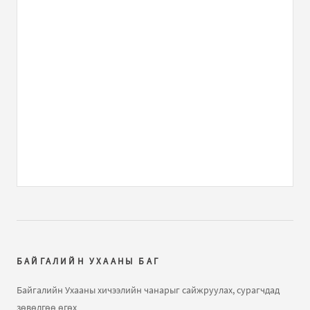
asuultiig guitseegeerei. ilerhiilel bolgod bodno.
Guvaagdagch n...
ЕШ-ФИЗИК 2009 В2 хувилбар хариутайгаа
бичлэгт
MR GAY (зочин):
MAYBE IM
ЕШ-ФИЗИК 2009 В2 хувилбар хариутайгаа
бичлэгт
He:
Rh
Газарзүйн хичээл "Газарзүйн зургийн тусгаг,
гажилтын тө...
бичлэгт
Нямжав Жаваа (зочин):
Сайн
Далайн усны татралт, түрэлтийн талаар
бичлэгт
Зочин:
arai2
БАЙГАЛИЙН УХААНЫ БАГ
Далайн татралт түрэлт
бичлэгт
Зочин:
яаж үзэх вэ юу
Байгалийн Ухааны хичээлийн чанарыг сайжруулах, сурагчдад
ч харагдахгүй байна
зөвөлгөө өгөх