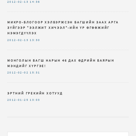
2012-02-13
14:36
МИКРО-БЛОГООР ХЭЛБЭРЖСЭН БАГШИЙН ЗААХ АРГА
ЗҮЙГЭЭР "ЭЭЛЖИТ ХИЧЭЭЛ"-ИЙН ҮР ӨГӨӨЖИЙГ
НЭМЭГДҮҮЛЭХ
2012-02-13
13:30
МОНГОЛЫН БАГШ НАРЫН 46 ДАХ ӨДРИЙН БАЯРЫН
МЭНДИЙГ ХҮРГЭЕ!
2012-02-02
15:31
ЭРТНИЙ ГРЕКИЙН ХОТУУД
2012-01-25
13:03