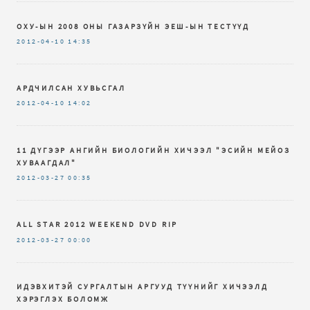
ОХУ-ЫН 2008 ОНЫ ГАЗАРЗҮЙН ЭЕШ-ЫН ТЕСТҮҮД
2012-04-10
14:35
АРДЧИЛСАН ХУВЬСГАЛ
2012-04-10
14:02
11 ДҮГЭЭР АНГИЙН БИОЛОГИЙН ХИЧЭЭЛ "ЭСИЙН МЕЙОЗ
ХУВААГДАЛ"
2012-03-27
00:35
ALL STAR 2012 WEEKEND DVD RIP
2012-03-27
00:00
ИДЭВХИТЭЙ СУРГАЛТЫН АРГУУД ТҮҮНИЙГ ХИЧЭЭЛД
ХЭРЭГЛЭХ БОЛОМЖ