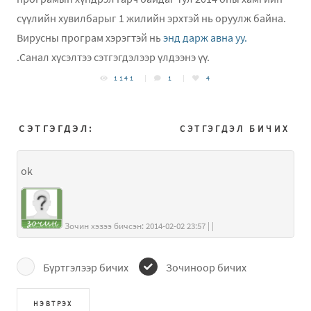
сүүлийн хувилбарыг 1 жилийн эрхтэй нь оруулж байна.
Вирусны програм хэрэгтэй нь
энд дарж авна уу.
.Санал хүсэлтээ сэтгэгдэлээр үлдээнэ үү.
1141
1
4
СЭТГЭГДЭЛ:
СЭТГЭГДЭЛ БИЧИХ
ok
Зочин хэзээ бичсэн: 2014-02-02 23:57 | |
Бүртгэлээр бичих
Зочиноор бичих