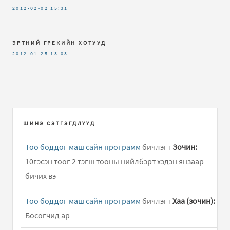
2012-02-02
15:31
ЭРТНИЙ ГРЕКИЙН ХОТУУД
2012-01-25
13:03
ШИНЭ СЭТГЭГДЛҮҮД
Тоо боддог маш сайн программ
бичлэгт
Зочин:
10гэсэн тоог 2 тэгш тооны нийлбэрт хэдэн янзаар
бичих вэ
Тоо боддог маш сайн программ
бичлэгт
Хаа (зочин):
Босогчид ар