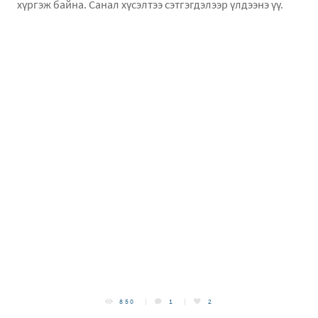
хүргэж байна. Санал хүсэлтээ сэтгэгдэлээр үлдээнэ үү.
850
1
2