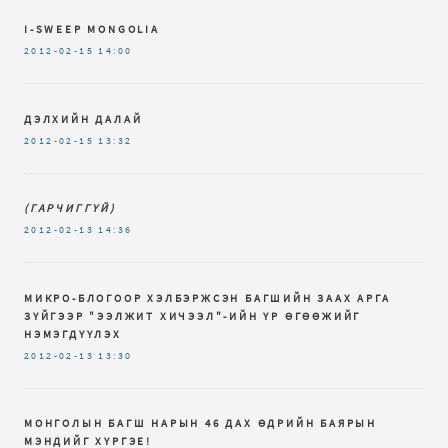
I-SWEEP MONGOLIA
2012-02-15
14:00
ДЭЛХИЙН ДАЛАЙ
2012-02-15
13:32
(ГАРЧИГГҮЙ)
2012-02-13
14:36
МИКРО-БЛОГООР ХЭЛБЭРЖСЭН БАГШИЙН ЗААХ АРГА
ЗҮЙГЭЭР "ЭЭЛЖИТ ХИЧЭЭЛ"-ИЙН ҮР ӨГӨӨЖИЙГ
НЭМЭГДҮҮЛЭХ
2012-02-13
13:30
МОНГОЛЫН БАГШ НАРЫН 46 ДАХ ӨДРИЙН БАЯРЫН
МЭНДИЙГ ХҮРГЭЕ!