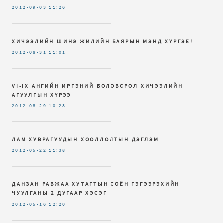
2012-09-03
11:26
ХИЧЭЭЛИЙН ШИНЭ ЖИЛИЙН БАЯРЫН МЭНД ХҮРГЭЕ!
2012-08-31
11:01
VI-IX AНГИЙН ИРГЭНИЙ БОЛОВСРОЛ ХИЧЭЭЛИЙН
АГУУЛГЫН ХҮРЭЭ
2012-08-29
10:28
ЛАМ ХУВРАГУУДЫН ХООЛЛОЛТЫН ДЭГЛЭМ
2012-05-22
11:38
ДАНЗАН РАВЖАА ХУТАГТЫН СОЁН ГЭГЭЭРЭХИЙН
ЧУУЛГАНЫ 2 ДУГААР ХЭСЭГ
2012-05-16
12:20