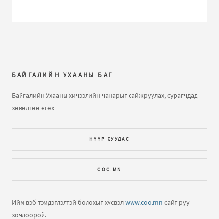
Газарзүйн хичээл "Газарзүйн зургийн тусгаг,
гажилтын тө...
бичлэгт
Нямжав Жаваа (зочин):
Сайн
Далайн усны татралт, түрэлтийн талаар
бичлэгт
Зочин:
arai2
БАЙГАЛИЙН УХААНЫ БАГ
Далайн татралт түрэлт
бичлэгт
Зочин:
яаж үзэх вэ юу
Байгалийн Ухааны хичээлийн чанарыг сайжруулах, сурагчдад
ч харагдахгүй байна
зөвөлгөө өгөх
Газарзүйн хичээл "Газарзүйн зургийн тусгаг,
НҮҮР ХУУДАС
гажилтын тө...
бичлэгт
Зочин:
Bi hicheelee hiih gsn
yma tgd ta nda gajiltiin tuhai tailbar oruuld ogooch
COO.MN
ЕШ-ФИЗИК 2009 В2 хувилбар хариутайгаа
бичлэгт
Хүслэн (зочин):
Hiij uzej
Ийм вэб тэмдэглэлтэй болохыг хүсвэл
www.coo.mn
сайт руу
зочлоорой.
Нар хиртэлт гэж юу юм бол?
бичлэгт
Зочин:
Llllllll