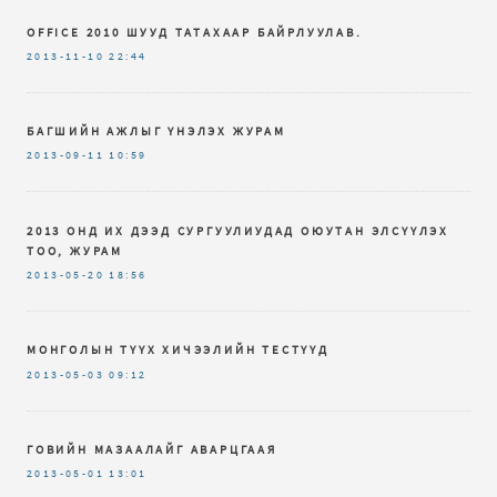
OFFICE 2010 ШУУД ТАТАХААР БАЙРЛУУЛАВ.
2013-11-10
22:44
БАГШИЙН АЖЛЫГ ҮНЭЛЭХ ЖУРАМ
2013-09-11
10:59
2013 ОНД ИХ ДЭЭД СУРГУУЛИУДАД ОЮУТАН ЭЛСҮҮЛЭХ
ТОО, ЖУРАМ
2013-05-20
18:56
МОНГОЛЫН ТҮҮХ ХИЧЭЭЛИЙН ТЕСТҮҮД
2013-05-03
09:12
ГОВИЙН МАЗААЛАЙГ АВАРЦГААЯ
2013-05-01
13:01