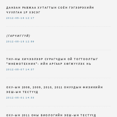
ДАНЗАН РАВЖАА ХУТАГТЫН СОЁН ГЭГЭЭРЭХИЙН
ЧУУЛГАН 1Р ХЭСЭГ
2012-05-16
12:17
(ГАРЧИГГҮЙ)
2012-05-15
12:59
ТНУ-НЫ ХИЧЭЭЛЭЭР СУРАГЧДЫН ОЙ ТОГТООЛТЫГ
"МНЕМОТЕХНИК"- ИЙН АРГААР ХӨГЖҮҮЛЭХ НЬ
2012-05-07
14:37
ОХУ-ЫН 2008, 2009, 2010, 2011 ОНУУДЫН ФИЗИКИЙН
ЭЕШ-ЫН ТЕСТҮҮД
2012-05-01
14:33
ОХУ-ЫН 2011 ОНЫ БИОЛОГИЙН ЭЕШ-ЫН ТЕСТҮҮД