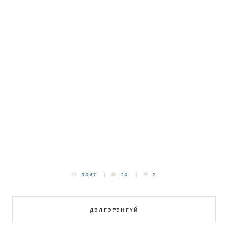
3367
20
2
ДЭЛГЭРЭНГҮЙ