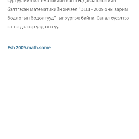
сургуулийн математикийн багш Н.Даваацэцэгийн
бэлтгэсэн Математикийн хичээл "ЭЕШ - 2009 оны зарим
бодлогын бодолтууд" -ыг хүргэж байна. Санал хүсэлтээ
сэтгэгдэлээр үлдээнэ үү.
Esh 2009.math.some