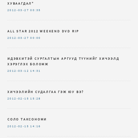
ХУВААГДАЛ"
2012-03-27
00:35
ALL STAR 2012 WEEKEND DVD RIP
2012-03-27
00:00
ИДЭВХИТЭЙ СУРГАЛТЫН АРГУУД ТҮҮНИЙГ ХИЧЭЭЛД
ХЭРЭГЛЭХ БОЛОМЖ
2012-03-12
14:31
ХИЧЭЭЛИЙН СУДАЛГАА ГЭЖ ЮУ ВЭ?
2012-02-15
15:28
СОЛО ТАКСОНОМИ
2012-02-15
14:16