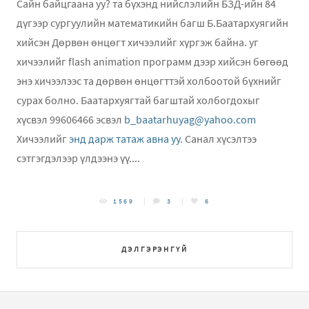
Сайн байцгаана уу? та бүхэнд нийслэлийн БЗД-ийн 84
дүгээр сургуулийн математикийн багш Б.Баатархуягийн
хийсэн Дөрвөн өнцөгт хичээлийг хүргэж байна. уг
хичээлийг flash animation программ дээр хийсэн бөгөөд
энэ хичээлээс та дөрвөн өнцөгттэй холбоотой бүхнийг
сурах болно. Баатархуягтай багштай холбогдохыг
хүсвэл 99606466 эсвэл
b_baatarhuyag@yahoo.com
Хичээлийг
энд дарж татаж авна уу.
Санал хүсэлтээ
сэтгэгдэлээр үлдээнэ үү....
1569
3
6
ДЭЛГЭРЭНГҮЙ