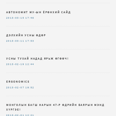
АВТОНОМИТ МУ-ЫН ЁРӨНХИЙ САЙД
2013-03-15
17:46
ДЭЛХИЙН УСНЫ ӨДӨР
2013-03-11
17:53
УСНЫ ТУХАЙ НАДАД ЯРЬЖ ӨГӨӨЧ!
2013-02-19
12:44
ERGONOMICS
2013-02-07
18:52
МОНГОЛЫН БАГШ НАРЫН 47-Р ӨДРИЙН БАЯРЫН МЭНД
ХҮРГЭЕ!
2013-02-01
12:21