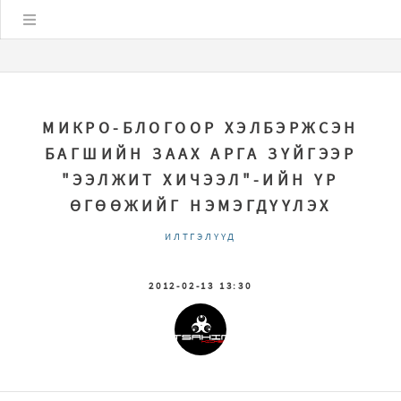
Цэс
МИКРО-БЛОГООР ХЭЛБЭРЖСЭН
БАГШИЙН ЗААХ АРГА ЗҮЙГЭЭР
"ЭЭЛЖИТ ХИЧЭЭЛ"-ИЙН ҮР
ӨГӨӨЖИЙГ НЭМЭГДҮҮЛЭХ
ИЛТГЭЛҮҮД
2012-02-13 13:30