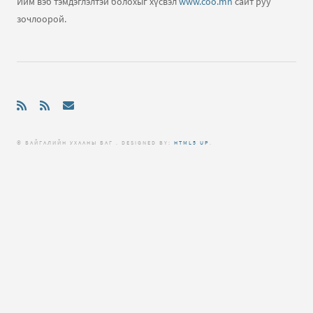
Ийм вэб тэмдэглэлтэй болохыг хүсвэл
www.coo.mn
сайт руу
зочлоорой.
Нар хиртэлт гэж юу юм бол?
бичлэгт
Зочин:
Llllllll
© БАЙГАЛИЙН УХААНЫ БАГ . DЕSIGNED BY:
HTML5 UP
.