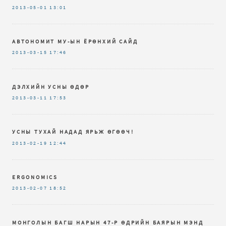
2013-05-01
13:01
АВТОНОМИТ МУ-ЫН ЁРӨНХИЙ САЙД
2013-03-15
17:46
ДЭЛХИЙН УСНЫ ӨДӨР
2013-03-11
17:53
УСНЫ ТУХАЙ НАДАД ЯРЬЖ ӨГӨӨЧ!
2013-02-19
12:44
ERGONOMICS
2013-02-07
18:52
МОНГОЛЫН БАГШ НАРЫН 47-Р ӨДРИЙН БАЯРЫН МЭНД