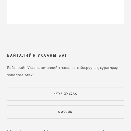
He:
Rh
Газарзүйн хичээл "Газарзүйн зургийн тусгаг,
гажилтын тө...
бичлэгт
Нямжав Жаваа (зочин):
Сайн
Далайн усны татралт, түрэлтийн талаар
бичлэгт
Зочин:
arai2
БАЙГАЛИЙН УХААНЫ БАГ
Далайн татралт түрэлт
бичлэгт
Зочин:
яаж үзэх вэ юу
Байгалийн Ухааны хичээлийн чанарыг сайжруулах, сурагчдад
ч харагдахгүй байна
зөвөлгөө өгөх
Газарзүйн хичээл "Газарзүйн зургийн тусгаг,
НҮҮР ХУУДАС
гажилтын тө...
бичлэгт
Зочин:
Bi hicheelee hiih gsn
yma tgd ta nda gajiltiin tuhai tailbar oruuld ogooch
COO.MN
ЕШ-ФИЗИК 2009 В2 хувилбар хариутайгаа
бичлэгт
Хүслэн (зочин):
Hiij uzej