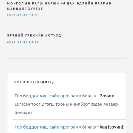
МОНГОЛЫН БАГШ НАРЫН 46 ДАХ ӨДРИЙН БАЯРЫН
МЭНДИЙГ ХҮРГЭЕ!
2012-02-02
15:31
ЭРТНИЙ ГРЕКИЙН ХОТУУД
2012-01-25
13:03
ШИНЭ СЭТГЭГДЛҮҮД
Тоо боддог маш сайн программ
бичлэгт
Зочин:
10гэсэн тоог 2 тэгш тооны нийлбэрт хэдэн янзаар
бичих вэ
Тоо боддог маш сайн программ
бичлэгт
Хаа (зочин):