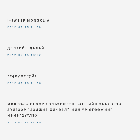
I-SWEEP MONGOLIA
2012-02-15
14:00
ДЭЛХИЙН ДАЛАЙ
2012-02-15
13:32
(ГАРЧИГГҮЙ)
2012-02-13
14:36
МИКРО-БЛОГООР ХЭЛБЭРЖСЭН БАГШИЙН ЗААХ АРГА
ЗҮЙГЭЭР "ЭЭЛЖИТ ХИЧЭЭЛ"-ИЙН ҮР ӨГӨӨЖИЙГ
НЭМЭГДҮҮЛЭХ
2012-02-13
13:30