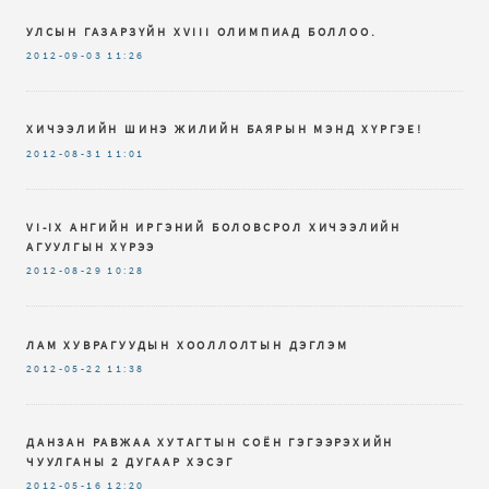
УЛСЫН ГАЗАРЗҮЙН XVIII ОЛИМПИАД БОЛЛОО.
2012-09-03
11:26
ХИЧЭЭЛИЙН ШИНЭ ЖИЛИЙН БАЯРЫН МЭНД ХҮРГЭЕ!
2012-08-31
11:01
VI-IX AНГИЙН ИРГЭНИЙ БОЛОВСРОЛ ХИЧЭЭЛИЙН
АГУУЛГЫН ХҮРЭЭ
2012-08-29
10:28
ЛАМ ХУВРАГУУДЫН ХООЛЛОЛТЫН ДЭГЛЭМ
2012-05-22
11:38
ДАНЗАН РАВЖАА ХУТАГТЫН СОЁН ГЭГЭЭРЭХИЙН
ЧУУЛГАНЫ 2 ДУГААР ХЭСЭГ
2012-05-16
12:20