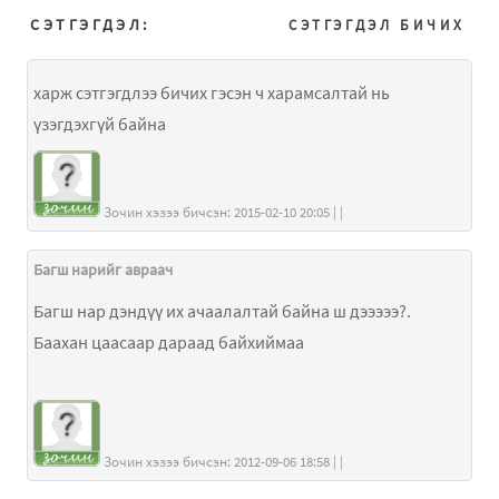
СЭТГЭГДЭЛ:
СЭТГЭГДЭЛ БИЧИХ
харж сэтгэгдлээ бичих гэсэн ч харамсалтай нь
үзэгдэхгүй байна
Зочин хэзээ бичсэн: 2015-02-10 20:05 | |
Багш нарийг авраач
Багш нар дэндүү их ачаалалтай байна ш дэээээ?.
Баахан цаасаар дараад байхиймаа
Зочин хэзээ бичсэн: 2012-09-06 18:58 | |