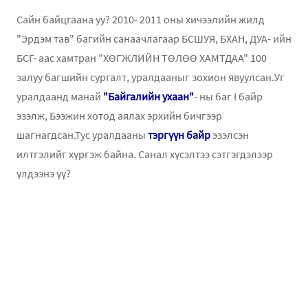
Сайн байцгаана уу? 2010- 2011 оны хичээлийн жилд
"Эрдэм тав" багийн санаачлагаар БСШУЯ, БХАН, ДУА- ийн
БСГ- аас хамтран "ХӨГЖЛИЙН ТӨЛӨӨ ХАМТДАА" 100
залуу багшийн сургалт, уралдааныг зохион явуулсан.Уг
уралдаанд манай
"Байгалийн ухаан"
- ны баг I байр
эзэлж, Бээжин хотод аялах эрхийн бичгээр
шагнагдсан.Тус уралдааны
тэргүүн байр
эзэлсэн
илтгэлийг хүргэж байна. Санал хүсэлтээ сэтгэгдэлээр
үлдээнэ үү?