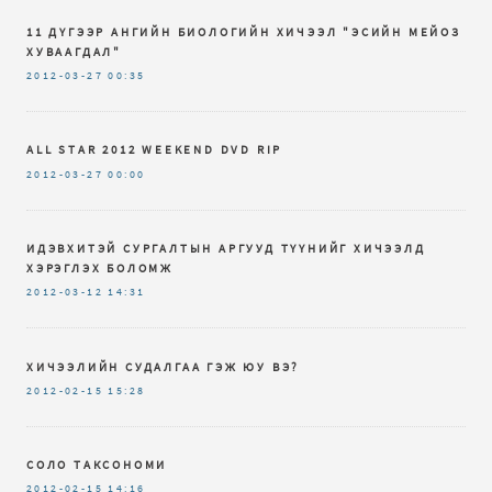
11 ДҮГЭЭР АНГИЙН БИОЛОГИЙН ХИЧЭЭЛ "ЭСИЙН МЕЙОЗ
ХУВААГДАЛ"
2012-03-27
00:35
ALL STAR 2012 WEEKEND DVD RIP
2012-03-27
00:00
ИДЭВХИТЭЙ СУРГАЛТЫН АРГУУД ТҮҮНИЙГ ХИЧЭЭЛД
ХЭРЭГЛЭХ БОЛОМЖ
2012-03-12
14:31
ХИЧЭЭЛИЙН СУДАЛГАА ГЭЖ ЮУ ВЭ?
2012-02-15
15:28
СОЛО ТАКСОНОМИ
2012-02-15
14:16