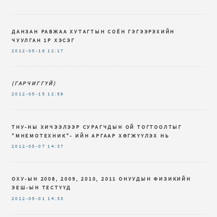
ДАНЗАН РАВЖАА ХУТАГТЫН СОЁН ГЭГЭЭРЭХИЙН
ЧУУЛГАН 1Р ХЭСЭГ
2012-05-16
12:17
(ГАРЧИГГҮЙ)
2012-05-15
12:59
ТНУ-НЫ ХИЧЭЭЛЭЭР СУРАГЧДЫН ОЙ ТОГТООЛТЫГ
"МНЕМОТЕХНИК"- ИЙН АРГААР ХӨГЖҮҮЛЭХ НЬ
2012-05-07
14:37
ОХУ-ЫН 2008, 2009, 2010, 2011 ОНУУДЫН ФИЗИКИЙН
ЭЕШ-ЫН ТЕСТҮҮД
2012-05-01
14:33