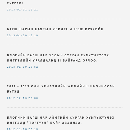
ХҮРГЭЕ!
2013-02-01
12:21
БАГШ НАРЫН БАЯРЫН УРИЛГА ИНГЭЖ ИРЭХИЙН.
2013-01-30
13:19
БЛОГИЙН БАГШ НАР УЛСЫН СУРГАН ХҮМҮҮЖҮҮЛЭХ
ИЛТГЭЛИЙН УРАЛДААНД II БАЙРАНД ОРЛОО.
2013-01-09
17:52
2012 - 2013 ОНЫ ХИЧЭЭЛИЙН ЖИЛИЙН ШИНЭЧИЛСЭН
БҮТЭЦ
2012-12-13
23:00
БЛОГИЙН БАГШ НАР АЙМГИЙН СУРГАН ХҮМҮҮЖҮҮЛЭХ
ИЛТГЭЛД "ТЭРГҮҮН" БАЙР ЭЗЭЛЛЭЭ.
2012-11-08
23:15