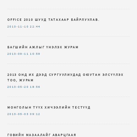
OFFICE 2010 ШУУД ТАТАХААР БАЙРЛУУЛАВ.
2013-11-10
22:44
БАГШИЙН АЖЛЫГ ҮНЭЛЭХ ЖУРАМ
2013-09-11
10:59
2013 ОНД ИХ ДЭЭД СУРГУУЛИУДАД ОЮУТАН ЭЛСҮҮЛЭХ
ТОО, ЖУРАМ
2013-05-20
18:56
МОНГОЛЫН ТҮҮХ ХИЧЭЭЛИЙН ТЕСТҮҮД
2013-05-03
09:12
ГОВИЙН МАЗААЛАЙГ АВАРЦГААЯ