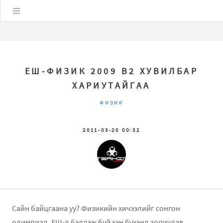
Цэс
ЕШ-ФИЗИК 2009 В2 ХУВИЛБАР
ХАРИУТАЙГАА
ФИЗИК
2011-03-20 00:32
Сайн байцгаана уу? Физикийн хичээлийг сонгон
олимпиад, ЕШ-д бэлдэж буй хэн бүхэнд зориулав.