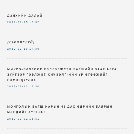
ДЭЛХИЙН ДАЛАЙ
2012-02-15
13:32
(ГАРЧИГГҮЙ)
2012-02-13
14:36
МИКРО-БЛОГООР ХЭЛБЭРЖСЭН БАГШИЙН ЗААХ АРГА
ЗҮЙГЭЭР "ЭЭЛЖИТ ХИЧЭЭЛ"-ИЙН ҮР ӨГӨӨЖИЙГ
НЭМЭГДҮҮЛЭХ
2012-02-13
13:30
МОНГОЛЫН БАГШ НАРЫН 46 ДАХ ӨДРИЙН БАЯРЫН
МЭНДИЙГ ХҮРГЭЕ!
2012-02-02
15:31