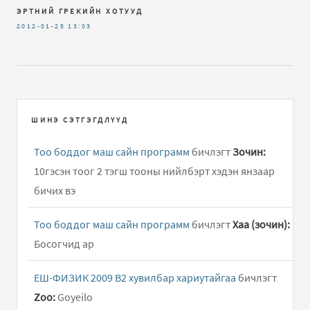
ЭРТНИЙ ГРЕКИЙН ХОТУУД
2012-01-25
13:03
ШИНЭ СЭТГЭГДЛҮҮД
Тоо боддог маш сайн программ
бичлэгт
Зочин:
10гэсэн тоог 2 тэгш тооны нийлбэрт хэдэн янзаар
бичих вэ
Тоо боддог маш сайн программ
бичлэгт
Хаа (зочин):
Босогчид ар
ЕШ-ФИЗИК 2009 В2 хувилбар хариутайгаа
бичлэгт
Zoo:
Goyeilo