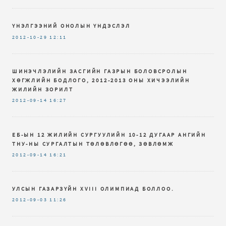
ҮНЭЛГЭЭНИЙ ОНОЛЫН ҮНДЭСЛЭЛ
2012-10-29
12:11
ШИНЭЧЛЭЛИЙН ЗАСГИЙН ГАЗРЫН БОЛОВСРОЛЫН
ХӨГЖЛИЙН БОДЛОГО, 2012-2013 ОНЫ ХИЧЭЭЛИЙН
ЖИЛИЙН ЗОРИЛТ
2012-09-14
16:27
ЕБ-ЫН 12 ЖИЛИЙН СУРГУУЛИЙН 10-12 ДУГААР АНГИЙН
ТНУ-НЫ СУРГАЛТЫН ТӨЛӨВЛӨГӨӨ, ЗӨВЛӨМЖ
2012-09-14
16:21
УЛСЫН ГАЗАРЗҮЙН XVIII ОЛИМПИАД БОЛЛОО.
2012-09-03
11:26