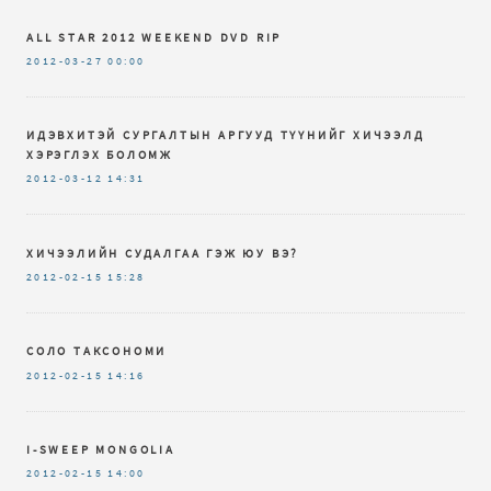
ALL STAR 2012 WEEKEND DVD RIP
2012-03-27
00:00
ИДЭВХИТЭЙ СУРГАЛТЫН АРГУУД ТҮҮНИЙГ ХИЧЭЭЛД
ХЭРЭГЛЭХ БОЛОМЖ
2012-03-12
14:31
ХИЧЭЭЛИЙН СУДАЛГАА ГЭЖ ЮУ ВЭ?
2012-02-15
15:28
СОЛО ТАКСОНОМИ
2012-02-15
14:16
I-SWEEP MONGOLIA
2012-02-15
14:00