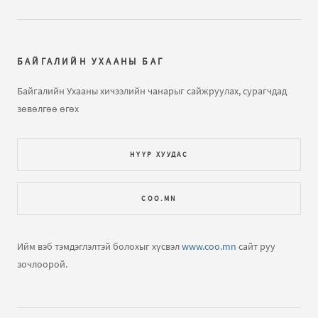
Далайн усны татралт, түрэлтийн талаар
бичлэгт
Зочин:
arai2
БАЙГАЛИЙН УХААНЫ БАГ
Далайн татралт түрэлт
бичлэгт
Зочин:
яаж үзэх вэ юу
Байгалийн Ухааны хичээлийн чанарыг сайжруулах, сурагчдад
ч харагдахгүй байна
зөвөлгөө өгөх
Газарзүйн хичээл "Газарзүйн зургийн тусгаг,
НҮҮР ХУУДАС
гажилтын тө...
бичлэгт
Зочин:
Bi hicheelee hiih gsn
yma tgd ta nda gajiltiin tuhai tailbar oruuld ogooch
COO.MN
ЕШ-ФИЗИК 2009 В2 хувилбар хариутайгаа
бичлэгт
Хүслэн (зочин):
Hiij uzej
Ийм вэб тэмдэглэлтэй болохыг хүсвэл
www.coo.mn
сайт руу
зочлоорой.
Нар хиртэлт гэж юу юм бол?
бичлэгт
Зочин:
Llllllll