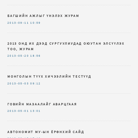
БАГШИЙН АЖЛЫГ ҮНЭЛЭХ ЖУРАМ
2013-09-11
10:59
2013 ОНД ИХ ДЭЭД СУРГУУЛИУДАД ОЮУТАН ЭЛСҮҮЛЭХ
ТОО, ЖУРАМ
2013-05-20
18:56
МОНГОЛЫН ТҮҮХ ХИЧЭЭЛИЙН ТЕСТҮҮД
2013-05-03
09:12
ГОВИЙН МАЗААЛАЙГ АВАРЦГААЯ
2013-05-01
13:01
АВТОНОМИТ МУ-ЫН ЁРӨНХИЙ САЙД