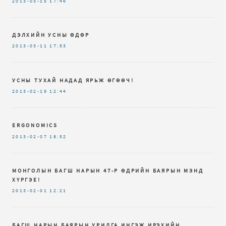
2013-03-15
17:46
ДЭЛХИЙН УСНЫ ӨДӨР
2013-03-11
17:53
УСНЫ ТУХАЙ НАДАД ЯРЬЖ ӨГӨӨЧ!
2013-02-19
12:44
ERGONOMICS
2013-02-07
18:52
МОНГОЛЫН БАГШ НАРЫН 47-Р ӨДРИЙН БАЯРЫН МЭНД
ХҮРГЭЕ!
2013-02-01
12:21
БАГШ НАРЫН БАЯРЫН УРИЛГА ИНГЭЖ ИРЭХИЙН.