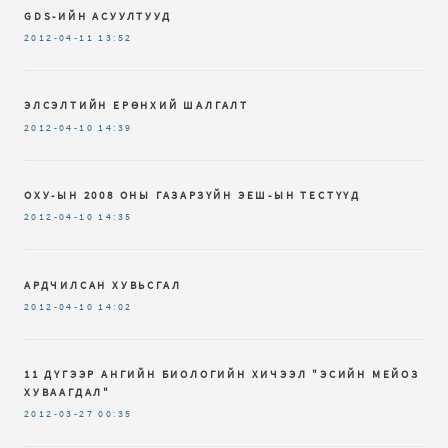
GDS-ИЙН АСУУЛТУУД
2012-04-11
13:52
ЭЛСЭЛТИЙН ЕРӨНХИЙ ШАЛГАЛТ
2012-04-10
14:39
ОХУ-ЫН 2008 ОНЫ ГАЗАРЗҮЙН ЭЕШ-ЫН ТЕСТҮҮД
2012-04-10
14:35
АРДЧИЛСАН ХУВЬСГАЛ
2012-04-10
14:02
11 ДҮГЭЭР АНГИЙН БИОЛОГИЙН ХИЧЭЭЛ "ЭСИЙН МЕЙОЗ
ХУВААГДАЛ"
2012-03-27
00:35