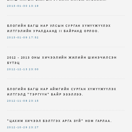
2013-01-30
13:19
БЛОГИЙН БАГШ НАР УЛСЫН СУРГАН ХҮМҮҮЖҮҮЛЭХ
ИЛТГЭЛИЙН УРАЛДААНД II БАЙРАНД ОРЛОО.
2013-01-09
17:52
2012 - 2013 ОНЫ ХИЧЭЭЛИЙН ЖИЛИЙН ШИНЭЧИЛСЭН
БҮТЭЦ
2012-12-13
23:00
БЛОГИЙН БАГШ НАР АЙМГИЙН СУРГАН ХҮМҮҮЖҮҮЛЭХ
ИЛТГЭЛД "ТЭРГҮҮН" БАЙР ЭЗЭЛЛЭЭ.
2012-11-08
23:15
"ЦАХИМ ХИЧЭЭЛ БЭЛТГЭХ АРГА ЗҮЙ" НОМ ГАРЛАА.
2012-10-29
23:27