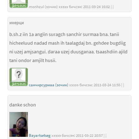
monhzul (зочин) хэзээ бичсэн: 2011-03-24 16:02 | |
инерци
b.sh.z iin 1a angiin suragch sanchir surmaa bna. tanii
hicheeluud nadad mash ih taalagdaj bn. gehdee bugdiig
ni uzej amjsangui. daraa uzej duusganaa. tsaashdiin ajild
tani ondor amjilt husii.
санчирсурмаа (зочин)
хэзээ бичсэн: 2011-03-24 11:55 | |
danke schon
Bayartsetseg
хэзээ бичсэн: 2011-03-22 20:57 | |