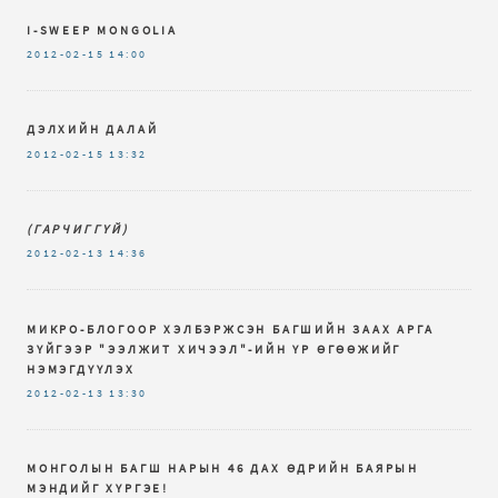
I-SWEEP MONGOLIA
2012-02-15
14:00
ДЭЛХИЙН ДАЛАЙ
2012-02-15
13:32
(ГАРЧИГГҮЙ)
2012-02-13
14:36
МИКРО-БЛОГООР ХЭЛБЭРЖСЭН БАГШИЙН ЗААХ АРГА
ЗҮЙГЭЭР "ЭЭЛЖИТ ХИЧЭЭЛ"-ИЙН ҮР ӨГӨӨЖИЙГ
НЭМЭГДҮҮЛЭХ
2012-02-13
13:30
МОНГОЛЫН БАГШ НАРЫН 46 ДАХ ӨДРИЙН БАЯРЫН
МЭНДИЙГ ХҮРГЭЕ!