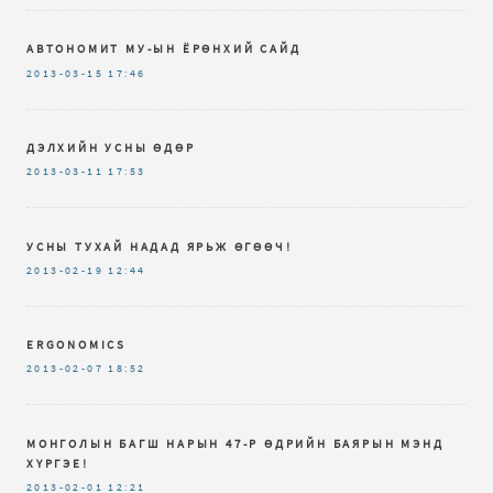
АВТОНОМИТ МУ-ЫН ЁРӨНХИЙ САЙД
2013-03-15
17:46
ДЭЛХИЙН УСНЫ ӨДӨР
2013-03-11
17:53
УСНЫ ТУХАЙ НАДАД ЯРЬЖ ӨГӨӨЧ!
2013-02-19
12:44
ERGONOMICS
2013-02-07
18:52
МОНГОЛЫН БАГШ НАРЫН 47-Р ӨДРИЙН БАЯРЫН МЭНД
ХҮРГЭЕ!
2013-02-01
12:21