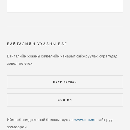
Газарзүйн хичээл "Газарзүйн зургийн тусгаг,
гажилтын тө...
бичлэгт
Нямжав Жаваа (зочин):
Сайн
Далайн усны татралт, түрэлтийн талаар
бичлэгт
Зочин:
arai2
БАЙГАЛИЙН УХААНЫ БАГ
Далайн татралт түрэлт
бичлэгт
Зочин:
яаж үзэх вэ юу
Байгалийн Ухааны хичээлийн чанарыг сайжруулах, сурагчдад
ч харагдахгүй байна
зөвөлгөө өгөх
Газарзүйн хичээл "Газарзүйн зургийн тусгаг,
НҮҮР ХУУДАС
гажилтын тө...
бичлэгт
Зочин:
Bi hicheelee hiih gsn
yma tgd ta nda gajiltiin tuhai tailbar oruuld ogooch
COO.MN
ЕШ-ФИЗИК 2009 В2 хувилбар хариутайгаа
бичлэгт
Хүслэн (зочин):
Hiij uzej
Ийм вэб тэмдэглэлтэй болохыг хүсвэл
www.coo.mn
сайт руу
зочлоорой.
Нар хиртэлт гэж юу юм бол?
бичлэгт
Зочин:
Llllllll