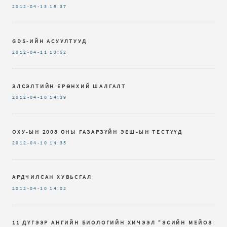
2012-04-13
15:37
GDS-ИЙН АСУУЛТУУД
2012-04-11
13:52
ЭЛСЭЛТИЙН ЕРӨНХИЙ ШАЛГАЛТ
2012-04-10
14:39
ОХУ-ЫН 2008 ОНЫ ГАЗАРЗҮЙН ЭЕШ-ЫН ТЕСТҮҮД
2012-04-10
14:35
АРДЧИЛСАН ХУВЬСГАЛ
2012-04-10
14:02
11 ДҮГЭЭР АНГИЙН БИОЛОГИЙН ХИЧЭЭЛ "ЭСИЙН МЕЙОЗ