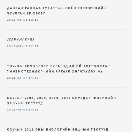
ДАНЗАН РАВЖАА ХУТАГТЫН СОЁН ГЭГЭЭРЭХИЙН
ЧУУЛГАН 1Р ХЭСЭГ
2012-05-16
12:17
(ГАРЧИГГҮЙ)
2012-05-15
12:59
ТНУ-НЫ ХИЧЭЭЛЭЭР СУРАГЧДЫН ОЙ ТОГТООЛТЫГ
"МНЕМОТЕХНИК"- ИЙН АРГААР ХӨГЖҮҮЛЭХ НЬ
2012-05-07
14:37
ОХУ-ЫН 2008, 2009, 2010, 2011 ОНУУДЫН ФИЗИКИЙН
ЭЕШ-ЫН ТЕСТҮҮД
2012-05-01
14:33
ОХУ-ЫН 2011 ОНЫ БИОЛОГИЙН ЭЕШ-ЫН ТЕСТҮҮД