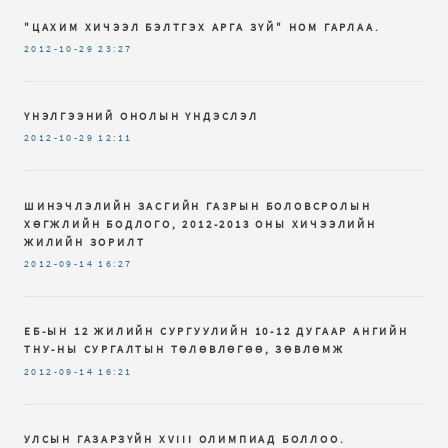
"ЦАХИМ ХИЧЭЭЛ БЭЛТГЭХ АРГА ЗҮЙ" НОМ ГАРЛАА.
2012-10-29
23:27
ҮНЭЛГЭЭНИЙ ОНОЛЫН ҮНДЭСЛЭЛ
2012-10-29
12:11
ШИНЭЧЛЭЛИЙН ЗАСГИЙН ГАЗРЫН БОЛОВСРОЛЫН
ХӨГЖЛИЙН БОДЛОГО, 2012-2013 ОНЫ ХИЧЭЭЛИЙН
ЖИЛИЙН ЗОРИЛТ
2012-09-14
16:27
ЕБ-ЫН 12 ЖИЛИЙН СУРГУУЛИЙН 10-12 ДУГААР АНГИЙН
ТНУ-НЫ СУРГАЛТЫН ТӨЛӨВЛӨГӨӨ, ЗӨВЛӨМЖ
2012-09-14
16:21
УЛСЫН ГАЗАРЗҮЙН XVIII ОЛИМПИАД БОЛЛОО.