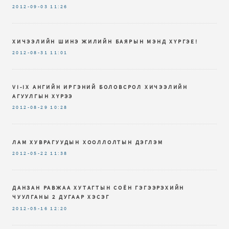
2012-09-03
11:26
ХИЧЭЭЛИЙН ШИНЭ ЖИЛИЙН БАЯРЫН МЭНД ХҮРГЭЕ!
2012-08-31
11:01
VI-IX AНГИЙН ИРГЭНИЙ БОЛОВСРОЛ ХИЧЭЭЛИЙН
АГУУЛГЫН ХҮРЭЭ
2012-08-29
10:28
ЛАМ ХУВРАГУУДЫН ХООЛЛОЛТЫН ДЭГЛЭМ
2012-05-22
11:38
ДАНЗАН РАВЖАА ХУТАГТЫН СОЁН ГЭГЭЭРЭХИЙН
ЧУУЛГАНЫ 2 ДУГААР ХЭСЭГ
2012-05-16
12:20