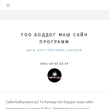
Цэс
ТОО БОДДОГ МАШ САЙН
ПРОГРАММ
БАГШ НАРТ ПРОГРАММ ХАНГАМЖ
2011-10-22 22:10
Сайн байцгаана уу? Та бүхэнд тоо боддог маш сайн
программыг хүргэж байна. Зөвхөн бодох тоогоо