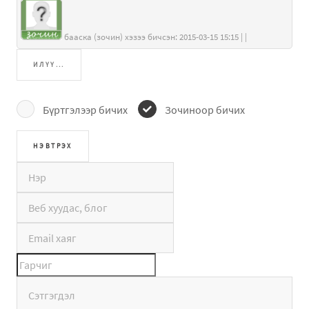
бааска (зочин) хэзээ бичсэн: 2015-03-15 15:15 | |
ИЛҮҮ...
Бүртгэлээр бичих
Зочиноор бичих