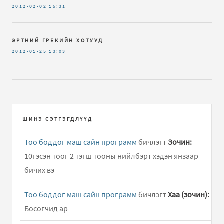
2012-02-02
15:31
ЭРТНИЙ ГРЕКИЙН ХОТУУД
2012-01-25
13:03
ШИНЭ СЭТГЭГДЛҮҮД
Тоо боддог маш сайн программ
бичлэгт
Зочин:
10гэсэн тоог 2 тэгш тооны нийлбэрт хэдэн янзаар
бичих вэ
Тоо боддог маш сайн программ
бичлэгт
Хаа (зочин):
Босогчид ар