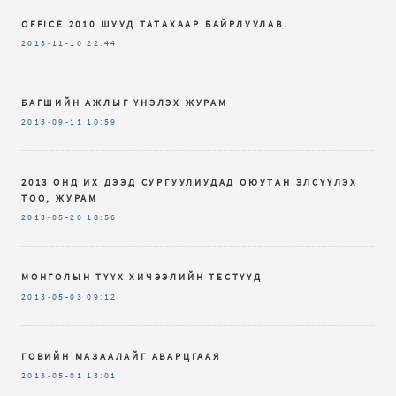
OFFICE 2010 ШУУД ТАТАХААР БАЙРЛУУЛАВ.
2013-11-10
22:44
БАГШИЙН АЖЛЫГ ҮНЭЛЭХ ЖУРАМ
2013-09-11
10:59
2013 ОНД ИХ ДЭЭД СУРГУУЛИУДАД ОЮУТАН ЭЛСҮҮЛЭХ
ТОО, ЖУРАМ
2013-05-20
18:56
МОНГОЛЫН ТҮҮХ ХИЧЭЭЛИЙН ТЕСТҮҮД
2013-05-03
09:12
ГОВИЙН МАЗААЛАЙГ АВАРЦГААЯ
2013-05-01
13:01