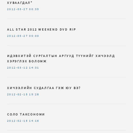
ХУВААГДАЛ"
2012-03-27
00:35
ALL STAR 2012 WEEKEND DVD RIP
2012-03-27
00:00
ИДЭВХИТЭЙ СУРГАЛТЫН АРГУУД ТҮҮНИЙГ ХИЧЭЭЛД
ХЭРЭГЛЭХ БОЛОМЖ
2012-03-12
14:31
ХИЧЭЭЛИЙН СУДАЛГАА ГЭЖ ЮУ ВЭ?
2012-02-15
15:28
СОЛО ТАКСОНОМИ
2012-02-15
14:16