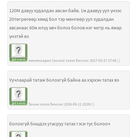
120М давуу худалдан авсан байв. 1м даавуу уул үнээс
20төгрөгөөр хямд бол тэр мөнгөөр уул худалдан
авсанаас 60м илүү авч болох болов нэг метр нь ямар
үнэтэй вэ
мөнгөнсаран (зочин) хэзээ бичсэн: 2017-03-27 17:45 | |
Уучлаарай татаж болохгүй байна аа хэрхэн татах вэ
Зочин хэзээ бичсэн: 2016-05-11 23:09 | |
болохгүй бншдээ утасруу татах гэси тус болооч