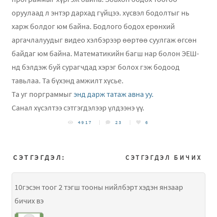
оруулаад л энтэр дархад гүйцээ. хүсвэл бодолтыг нь
харж болдог юм байна. Бодлого бодох ерөнхий
аргачлалуудыг видео хэлбэрээр өөртөө суулгаж өгсөн
байдаг юм байна. Математикийн багш нар болон ЭЕШ-
нд бэлдэж буй сурагчдад хэрэг болох гэж бодоод
тавьлаа. Та бүхэнд амжилт хүсье.
Та уг порграммыг
энд дарж татаж авна уу.
Санал хүсэлтээ сэтгэгдэлээр үлдээнэ үү.
4917
23
6
СЭТГЭГДЭЛ:
СЭТГЭГДЭЛ БИЧИХ
10гэсэн тоог 2 тэгш тооны нийлбэрт хэдэн янзаар
бичих вэ